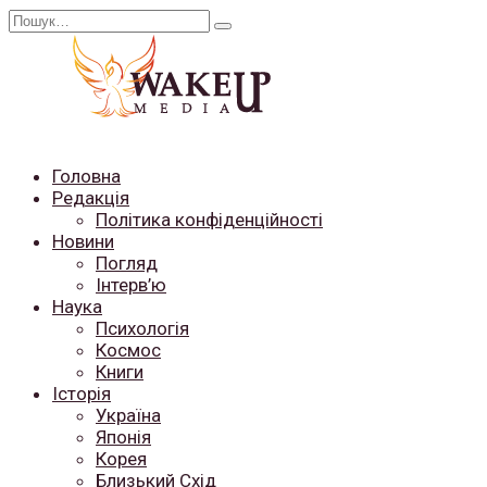
Перейти
Search
до
for:
вмісту
Головна
Редакція
Політика конфіденційності
Новини
Погляд
Інтерв’ю
Наука
Психологія
Космос
Книги
Історія
Україна
Японія
Корея
Близький Схід