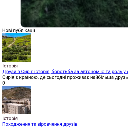
Нові публікації
Історія
Друзи в Сирії: історія, боротьба за автономію та роль у
Сирія є країною, де сьогодні проживає найбільша друз
0
Історія
Походження та віровчення друзів