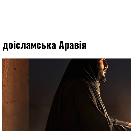
доісламська Аравія