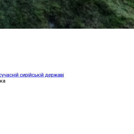
 сучасній сирійській державі
ька