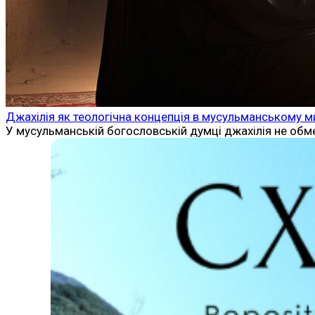
Джахілія як теологічна концепція в мусульманському м
У мусульманській богословській думці джахілія не обм