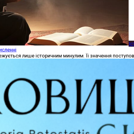
Іс
исленні
ежується лише історичним минулим. Її значення поступов