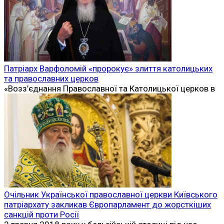
Патріарх Варфоломій «пророкує» злиття католицьких
та православних церков
«Возз’єднання Православної та Католицької церков в
Очільник Української православної церкви Київського
патріархату закликав Європарламент до жорсткіших
санкцій проти Росії