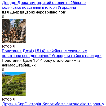
Дьєрдь Дожа: лицар, який очолив найбільше
селянське повстання в історії Угорщини
Ім’я Дьєрдя Дожі нерозривно пов’
0
Історія
Повстання Дожі (1514): найбільше селянське
повстання середньовічної Угорщини та його наслідки
Повстання Дожі 1514 року стало одним із
наймасштабніших
0
Історія
Друзи в Сирії: історія, боротьба за автономію та роль у