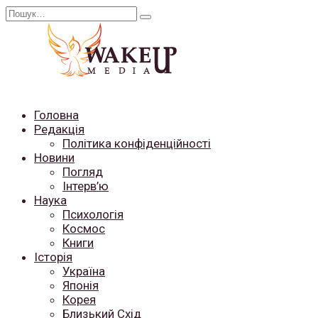
Перейти
Search
до
for:
вмісту
Головна
Редакція
Політика конфіденційності
Новини
Погляд
Інтерв’ю
Наука
Психологія
Космос
Книги
Історія
Україна
Японія
Корея
Близький Схід