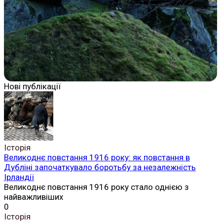
Нові публікації
Історія
Великоднє повстання 1916 року: як повстання в
Дубліні започаткувало боротьбу за незалежність
Ірландії
Великоднє повстання 1916 року стало однією з
найважливіших
0
Історія