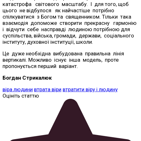
катастрофа світового масштабу. І для того, щоб
цього не відбулося як найчастіше потрібно
спілкуватися з Богом та священником. Тільки така
взаємодія допоможе створити прекрасну гармонію
і відчути себе насправді людиною потрібною для
суспільства, війська, громади, держави, соціального
інституту, духовної інституції, школи.
Це дуже необхідна вибудована правильна лінія
вертикалі. Можливо існує інша модель, проте
пропонується перший варіант.
Богдан Стрикалюк
віра людини
втрата віри
втратити віру і людину
Оцініть статтю