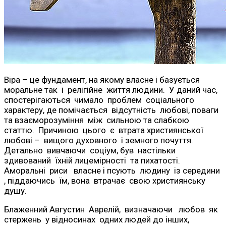
Віра – це фундамент, на якому власне і базується
моральне так і релігійне життя людини. У даний час,
спостерігаються чимало проблем соціального
характеру, де помічається відсутність любові, поваги
та взаєморозуміння між сильною та слабкою
статтю. Причиною цього є втрата християнської
любові – вищого духовного і земного почуття.
Детально вивчаючи соціум, був настільки
здивований їхній лицемірності та пихатості.
Аморальні риси власне і псують людину із середини
, піддаючись їм, вона втрачає свою християнську
душу.
Блаженний Августин Аврелій, визначаючи любов як
стержень у відносинах одних людей до інших,