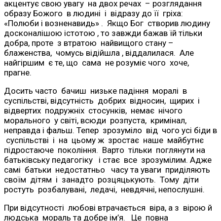
акцентує свою увагу на двох речах – розглядання
образу Божого в людині і відразу до її гріха:
«Полюби і возненавидь» . Якщо Бог створив людину
досконалішою істотою , то завжди бажав їй тільки
добра, проте з втратою найвищого стану –
блаженства, чомусь відійшла , віддалилася. Але
найгіршим є те, що сама не розуміє чого хоче,
прагне.
Досить часто бачиш низьке падіння моралі в
суспільстві, відсутність добрих відносин, щирих і
відвертих подружніх стосунків, немає нічого
морального у світі, всюди розпуста, кримінал,
неправда і фальш. Тепер зрозуміло від чого усі біди в
суспільстві і на цьому ж зростає наше майбутнє
підростаюче покоління. Варто тільки поглянути на
батьківську педагогіку і стає все зрозумілим. Адже
самі батьки недостатньо часу та уваги приділяють
своїм дітям і занадто розцяцькують. Тому діти
ростуть розбалувані, ледачі, невдячні, непослушні.
При відсутності любові втрачається віра, а з вірою й
людська мораль та добре ім’я. Це повна