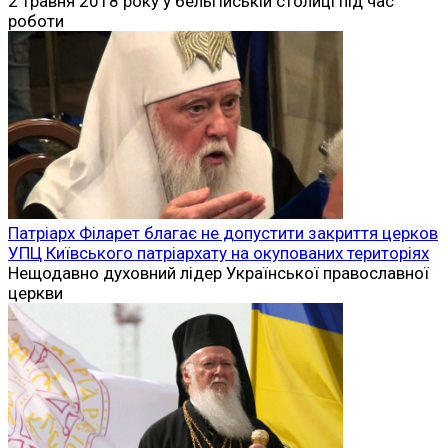
2 травня 2018 року у бельгійській столиці під час
роботи
Патріарх Філарет благає не допустити закриття церков
УПЦ Київського патріархату на окупованих територіях
Нещодавно духовний лідер Української православної
церкви