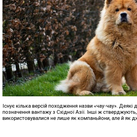
Існує кілька версій походження назви «чау-чау». Деякі 
позначення вантажу з Східної Азії. Інші ж стверджують
використовувалися не лише як компаньйони, але й як дж