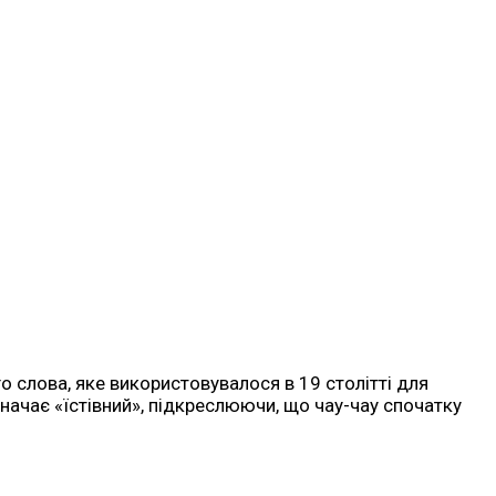
о слова, яке використовувалося в 19 столітті для
начає «їстівний», підкреслюючи, що чау-чау спочатку