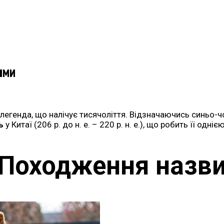
ями
легенда, що налічує тисячоліття. Відзначаючись синьо-ч
нь
у Китаї (206 р. до н. е. – 220 р. н. е.), що робить її одн
Походження назв