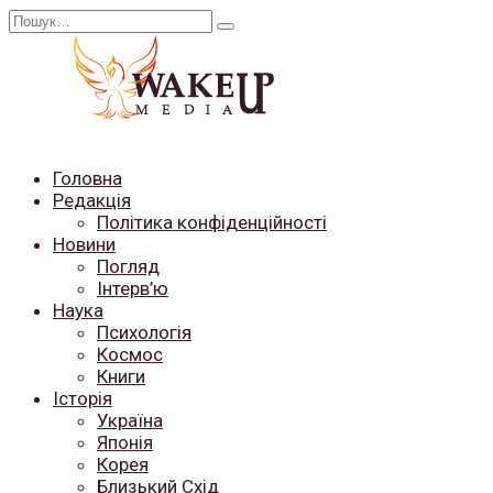
Перейти
Search
до
for:
вмісту
Головна
Редакція
Політика конфіденційності
Новини
Погляд
Інтерв’ю
Наука
Психологія
Космос
Книги
Історія
Україна
Японія
Корея
Близький Схід