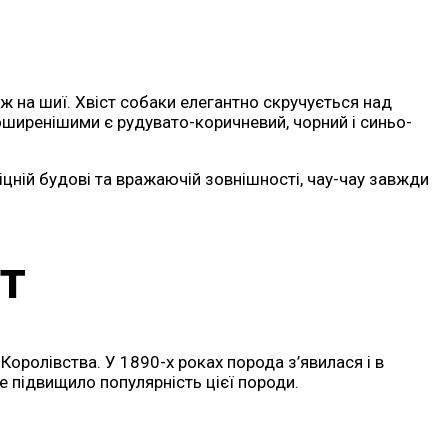
 на шиї. Хвіст собаки елегантно скручується над
поширенішими є рудувато-коричневий, чорний і синьо-
міцній будові та вражаючій зовнішності, чау-чау завжди
т
Королівства. У 1890-х роках порода з’явилася і в
 підвищило популярність цієї породи.