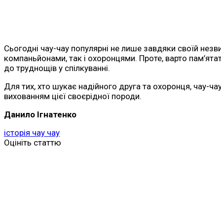
Сьогодні чау-чау популярні не лише завдяки своїй незвич
компаньйонами, так і охоронцями. Проте, варто пам’ята
до труднощів у спілкуванні.
Для тих, хто шукає надійного друга та охоронця, чау-ча
вихованням цієї своєрідної породи.
Данило Ігнатенко
історія чау чау
Оцініть статтю