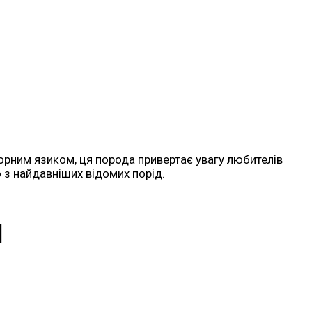
орним язиком, ця порода привертає увагу любителів
ією з найдавніших відомих порід.
и