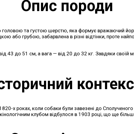
Опис породи
ю головою та густою шерстю, яка формує вражаючий йорж
дкою або грубою, забарвлена в різні відтінки, проте най
д 43 до 51 см, а вага — від 20 до 32 кг. Завдяки своїй 
Історичний контекс
 1820-х роках, коли собаки були завезені до Сполученого 
інологічним клубом відбулося в 1903 році, що ще більше