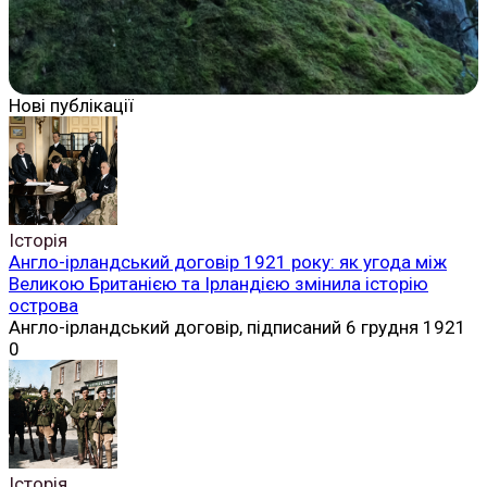
Нові публікації
Історія
Англо-ірландський договір 1921 року: як угода між
Великою Британією та Ірландією змінила історію
острова
Англо-ірландський договір, підписаний 6 грудня 1921
0
Історія