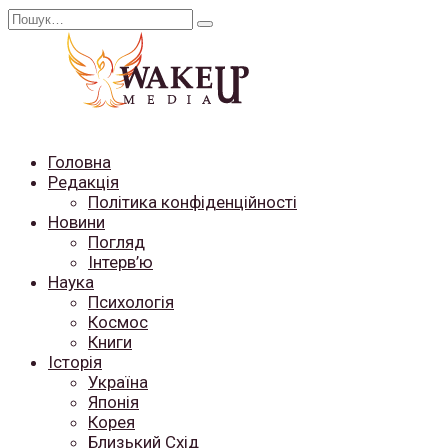
Перейти
Search
до
for:
вмісту
Головна
Редакція
Політика конфіденційності
Новини
Погляд
Інтерв’ю
Наука
Психологія
Космос
Книги
Історія
Україна
Японія
Корея
Близький Схід