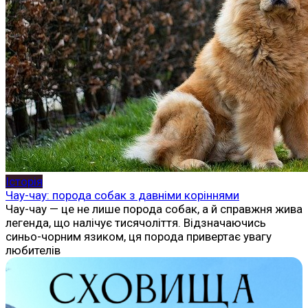
Історія
Чау-чау: порода собак з давніми коріннями
Чау-чау — це не лише порода собак, а й справжня жива
легенда, що налічує тисячоліття. Відзначаючись
синьо-чорним язиком, ця порода привертає увагу
любителів