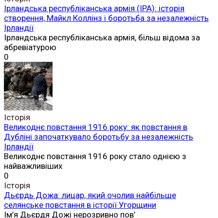
Ірландська республіканська армія (ІРА): історія
створення, Майкл Коллінз і боротьба за незалежність
Ірландії
Ірландська республіканська армія, більш відома за
абревіатурою
0
Історія
Великоднє повстання 1916 року: як повстання в
Дубліні започаткувало боротьбу за незалежність
Ірландії
Великоднє повстання 1916 року стало однією з
найважливіших
0
Історія
Дьєрдь Дожа: лицар, який очолив найбільше
селянське повстання в історії Угорщини
Ім’я Дьєрдя Дожі нерозривно пов’