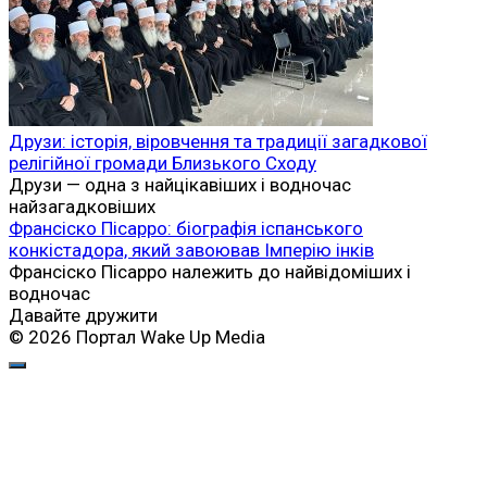
Друзи: історія, віровчення та традиції загадкової
релігійної громади Близького Сходу
Друзи — одна з найцікавіших і водночас
найзагадковіших
Франсіско Пісарро: біографія іспанського
конкістадора, який завоював Імперію інків
Франсіско Пісарро належить до найвідоміших і
водночас
Давайте дружити
© 2026 Портал Wake Up Media