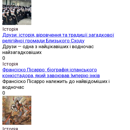
Історія
Друзи: історія, віровчення та традиції загадкової
релігійної громади Близького Сходу
Друзи — одна з найцікавіших і водночас
найзагадковіших
0
Історія
Франсіско Пісарро: біографія іспанського
конкістадора, який завоював Імперію інків
Франсіско Пісарро належить до найвідоміших і
водночас
0
Історія