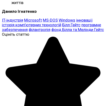
життів
Данило Ігнатенко
IT-індустрія
Microsoft
MS-DOS
Windows
інновації
історія комп’ютерних технологій
Білл Гейтс
програмне
забезпечення
філантропія
фонд Білла та Мелінди Гейтс
Оцініть статтю