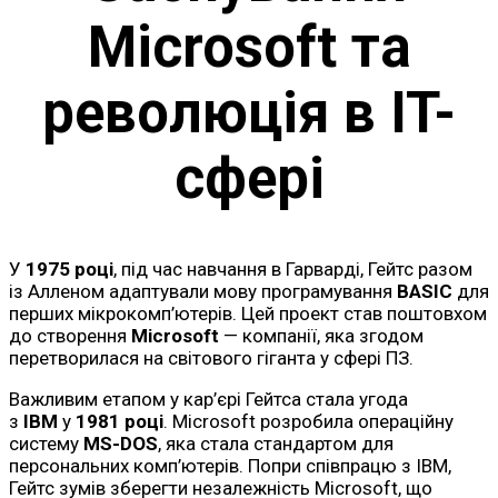
Microsoft та
революція в IT-
сфері
У
1975 році
, під час навчання в Гарварді, Гейтс разом
із Алленом адаптували мову програмування
BASIC
для
перших мікрокомп’ютерів. Цей проект став поштовхом
до створення
Microsoft
— компанії, яка згодом
перетворилася на світового гіганта у сфері ПЗ.
Важливим етапом у кар’єрі Гейтса стала угода
з
IBM
у
1981 році
. Microsoft розробила операційну
систему
MS-DOS
, яка стала стандартом для
персональних комп’ютерів. Попри співпрацю з IBM,
Гейтс зумів зберегти незалежність Microsoft, що