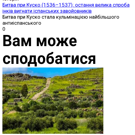
Битва при Куско (1536–1537): остання велика спроба
інків вигнати іспанських завойовників
Битва при Куско стала кульмінацією найбільшого
антиіспанського
0
Вам може
сподобатися