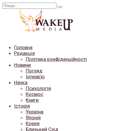
Перейти
Search
до
for:
вмісту
Головна
Редакція
Політика конфіденційності
Новини
Погляд
Інтерв’ю
Наука
Психологія
Космос
Книги
Історія
Україна
Японія
Корея
Близький Схід