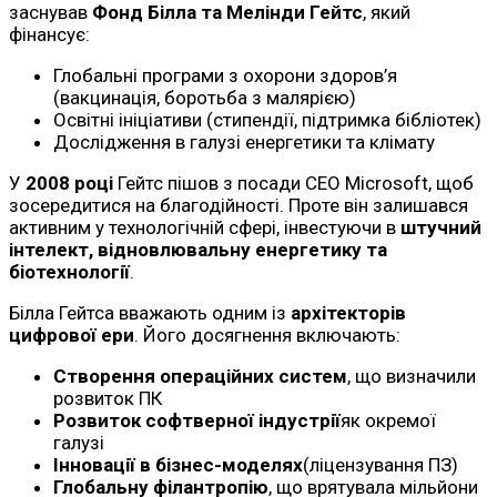
заснував
Фонд Білла та Мелінди Гейтс
, який
фінансує:
Глобальні програми з охорони здоров’я
(вакцинація, боротьба з малярією)
Освітні ініціативи (стипендії, підтримка бібліотек)
Дослідження в галузі енергетики та клімату
У
2008 році
Гейтс пішов з посади CEO Microsoft, щоб
зосередитися на благодійності. Проте він залишався
активним у технологічній сфері, інвестуючи в
штучний
інтелект, відновлювальну енергетику та
біотехнології
.
Білла Гейтса вважають одним із
архітекторів
цифрової ери
. Його досягнення включають:
Створення операційних систем
, що визначили
розвиток ПК
Розвиток софтверної індустрії
як окремої
галузі
Інновації в бізнес-моделях
(ліцензування ПЗ)
Глобальну філантропію
, що врятувала мільйони