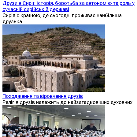
Друзи в Сирії: історія, боротьба за автономію та роль у
сучасній сирійській державі
Сирія є країною, де сьогодні проживає найбільша
друзька
Походження та віровчення друзів
Релігія друзів належить до найзагадковіших духовних