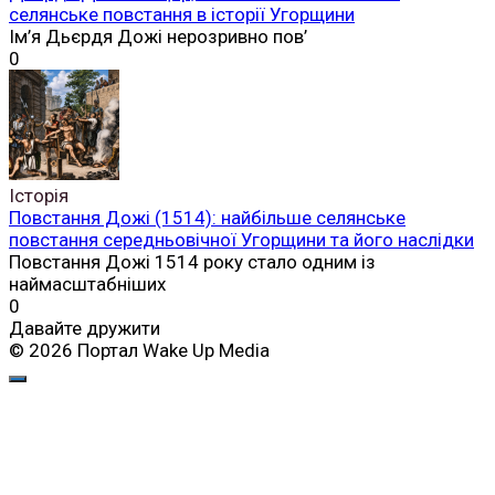
селянське повстання в історії Угорщини
Ім’я Дьєрдя Дожі нерозривно пов’
0
Історія
Повстання Дожі (1514): найбільше селянське
повстання середньовічної Угорщини та його наслідки
Повстання Дожі 1514 року стало одним із
наймасштабніших
0
Давайте дружити
© 2026 Портал Wake Up Media