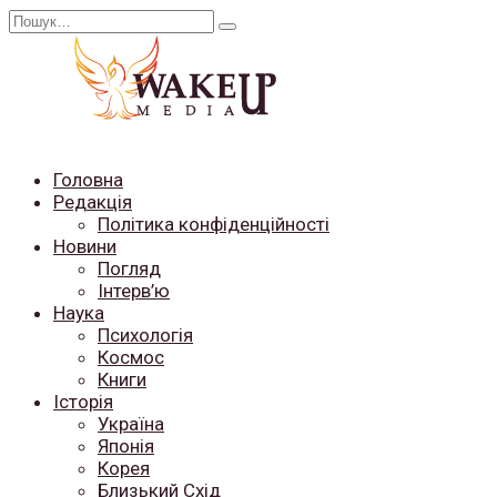
Перейти
Search
до
for:
вмісту
Головна
Редакція
Політика конфіденційності
Новини
Погляд
Інтерв’ю
Наука
Психологія
Космос
Книги
Історія
Україна
Японія
Корея
Близький Схід