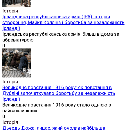
Історія
Ірландська республіканська армія (ІРА): історія
створення, Майкл Коллінз і боротьба за незалежність
Ірландії
Ірландська республіканська армія, більш відома за
абревіатурою
0
Історія
Великоднє повстання 1916 року: як повстання в
Дубліні започаткувало боротьбу за незалежність
Ірландії
Великоднє повстання 1916 року стало однією з
найважливіших
0
Історія
Дьєрдь Дожа: лицар, який очолив найбільше