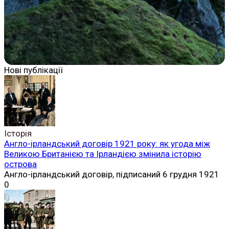
Нові публікації
Історія
Англо-ірландський договір 1921 року: як угода між
Великою Британією та Ірландією змінила історію
острова
Англо-ірландський договір, підписаний 6 грудня 1921
0