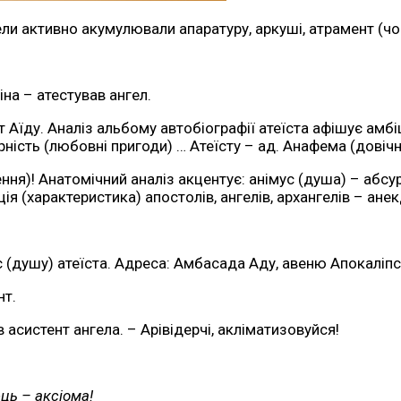
гели активно акумулювали апаратуру, аркуші, атрамент (чо
іна – атестував ангел.
їду. Аналіз альбому автобіографії атеїста афішує амбіці
рність (любовні пригоди) … Атеїсту – ад. Анафема (довічн
ення)! Анатомічний аналіз акцентує: анімус (душа) – абс
ація (характеристика) апостолів, ангелів, архангелів – ан
(душу) атеїста. Адреса: Амбасада Аду, авеню Апокаліпси
нт.
асистент ангела. – Арівідерчі, акліматизовуйся!
ць – аксіома!