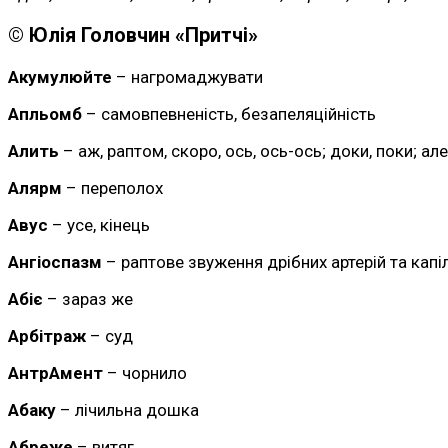
© Юлія Головчин «Притчі»
Акумулюйте
– нагромаджувати
Апльомб
– самовпевненість, безапеляційність
Алить
– аж, раптом, скоро, ось, ось-ось; доки, поки; але
Алярм
– переполох
Авус
– усе, кінець
Ангіоспазм
– раптове звуження дрібних артерій та капі
Абіє
– зараз же
Арбітраж
– суд
АнтрАмент
– чорнило
Абаку
– лічильна дошка
Абреже
– витяг