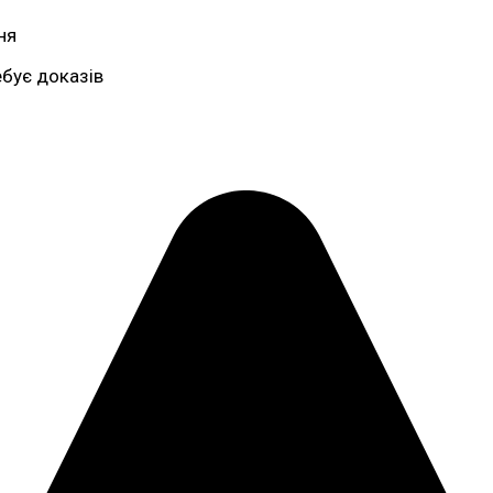
ня
ебує доказів