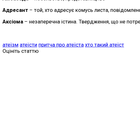
Адресант
– той, хто адресує комусь листа, повідомлен
Аксіома
– незаперечна істина. Твердження, що не потр
атеїзм
атеїсти
притча про атеїста
хто такий атеїст
Оцініть статтю