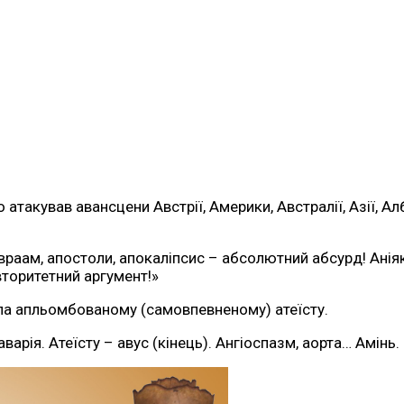
 атакував авансцени Австрії, Америки, Австралії, Азії, А
 Авраам, апостоли, апокаліпсис – абсолютний абсурд! Ані
вторитетний аргумент!»
ала апльомбованому (самовпевненому) атеїсту.
варія. Атеїсту – авус (кінець). Ангіоспазм, аорта… Амінь.