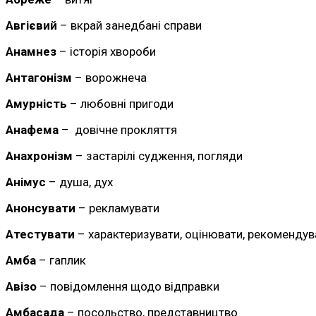
Авгієвий
– вкрай занедбані справи
Анамнез
– історія хвороби
Антагонізм
– ворожнеча
Амурність
– любовні пригоди
Анафема
– довічне прокляття
Анахронізм
– застарілі судження, погляди
Анімус
– душа, дух
Анонсувати
– рекламувати
Атестувати
– характеризувати, оцінювати, рекомендув
Амба
– гаплик
Авізо
– повідомлення щодо відправки
Амбасада
– посольство, представництво