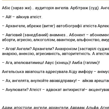
Абіє (зараз же)… аудиторія ангелів. Арбітраж (суд). Ан
– Ай! – айкнув атеїст.
– Архангеле, абреже (витяг) автобіографії атеїста Арлек
– Авгієвий (занедбаний) анамнез… Абонент – абонемент А
аборти, агресію, алкоголізм, авантюри, альфонство, аму
– Агов! Ангели? Архангели? Анахронізм (застарілі судж
анархію, анексію, агресивність, авторитетність. А атест
– Ага, апелюватимеш! Авус (кінець)! Амба (гаплик)!
Ангельська авіапошта адресувала Аїду амфору – анімус 
– Ах, ангелята, анулюйте авіавідправку! – айкав арешта
– Анулювати? Атеїст – адвокат антихриста!– акцентував 
Адам, апостоли, ангели, архангели, Авраам, Альфа, Агне