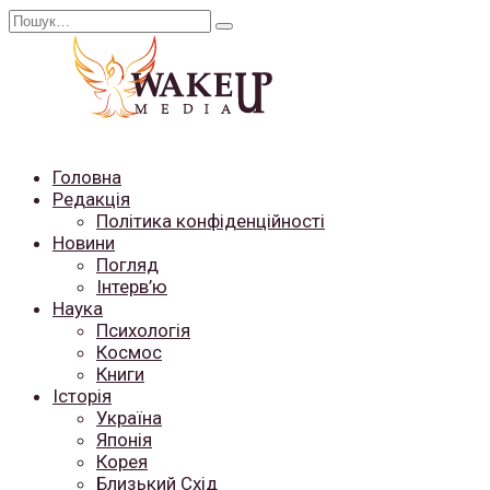
Перейти
Search
до
for:
вмісту
Головна
Редакція
Політика конфіденційності
Новини
Погляд
Інтерв’ю
Наука
Психологія
Космос
Книги
Історія
Україна
Японія
Корея
Близький Схід