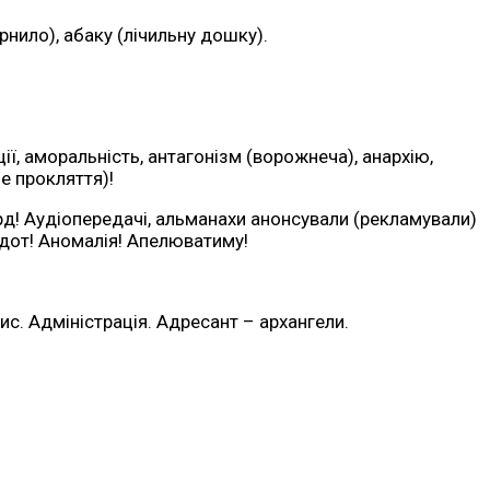
рнило), абаку (лічильну дошку).
ї, аморальність, антагонізм (ворожнеча), анархію,
е прокляття)!
урд! Аудіопередачі, альманахи анонсували (рекламували)
екдот! Аномалія! Апелюватиму!
с. Адміністрація. Адресант – архангели.