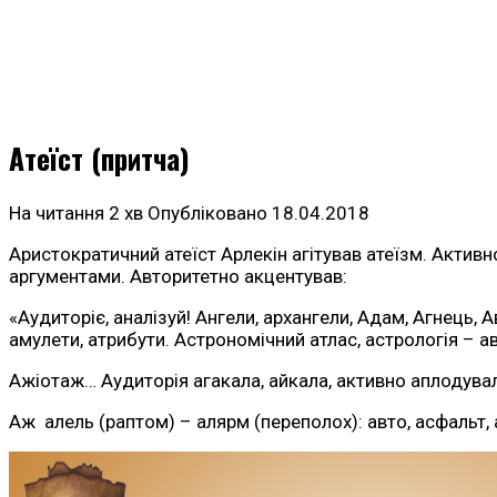
Атеїст (притча)
На читання
2 хв
Опубліковано
18.04.2018
Аристократичний атеїст Арлекін агітував атеїзм. Активно
аргументами. Авторитетно акцентував:
«Аудиторіє, аналізуй! Ангели, архангели, Адам, Агнець,
амулети, атрибути. Астрономічний атлас, астрологія – а
Ажіотаж… Аудиторія агакала, айкала, активно аплодув
Аж алель (раптом) – алярм (переполох): авто, асфальт, а