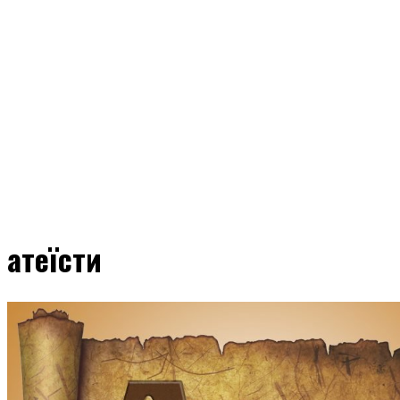
атеїсти