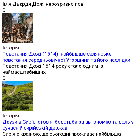
Ім’я Дьєрдя Дожі нерозривно пов’
0
Історія
Повстання Дожі (1514): найбільше селянське
повстання середньовічної Угорщини та його наслідки
Повстання Дожі 1514 року стало одним із
наймасштабніших
0
Історія
Друзи в Сирії: історія, боротьба за автономію та роль у
сучасній сирійській державі
Сирія є країною, де сьогодні проживає найбільша