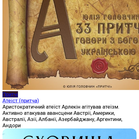
Притчі
Атеїст (притча)
Аристократичний атеїст Арлекін агітував атеїзм.
Активно атакував авансцени Австрії, Америки,
Австралії, Азії, Албанії, Азербайджану, Аргентини,
Андори