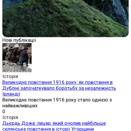
Нові публікації
Історія
Великоднє повстання 1916 року: як повстання в
Дубліні започаткувало боротьбу за незалежність
Ірландії
Великоднє повстання 1916 року стало однією з
найважливіших
0
Історія
Дьєрдь Дожа: лицар, який очолив найбільше
селянське повстання в історії Угорщини