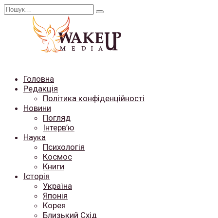
Перейти
Search
до
for:
вмісту
Головна
Редакція
Політика конфіденційності
Новини
Погляд
Інтерв’ю
Наука
Психологія
Космос
Книги
Історія
Україна
Японія
Корея
Близький Схід