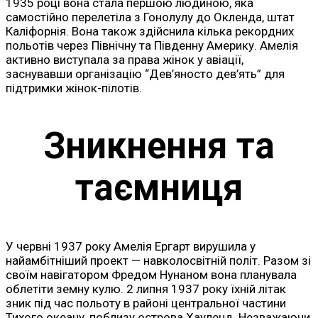
1935 році вона стала першою людиною, яка
самостійно перелетіла з Гонолулу до Окленда, штат
Каліфорнія. Вона також здійснила кілька рекордних
польотів через Північну та Південну Америку. Амелія
активно виступала за права жінок у авіації,
заснувавши організацію “Дев’яносто дев’ять” для
підтримки жінок-пілотів.
Зникнення та
таємниця
У червні 1937 року Амелія Ергарт вирушила у
найамбітніший проект — навколосвітній політ. Разом зі
своїм навігатором Фредом Нунаном вона планувала
облетіти земну кулю. 2 липня 1937 року їхній літак
зник під час польоту в районі центральної частини
Тихого океану, поблизу острова Хауленд. Незважаючи