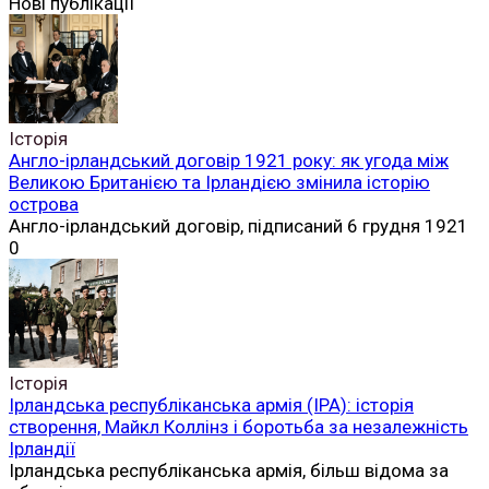
Нові публікації
Історія
Англо-ірландський договір 1921 року: як угода між
Великою Британією та Ірландією змінила історію
острова
Англо-ірландський договір, підписаний 6 грудня 1921
0
Історія
Ірландська республіканська армія (ІРА): історія
створення, Майкл Коллінз і боротьба за незалежність
Ірландії
Ірландська республіканська армія, більш відома за