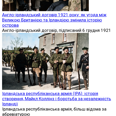
Англо-ірландський договір 1921 року: як угода між
Великою Британією та Ірландією змінила історію
острова
Англо-ірландський договір, підписаний 6 грудня 1921
Ірландська республіканська армія (ІРА): історія
створення, Майкл Коллінз і боротьба за незалежність
Ірландії
Ірландська республіканська армія, більш відома за
абревіатурою