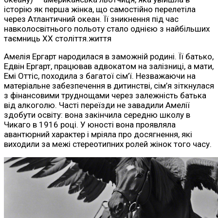
історію як перша жінка, що самостійно перелетіла
через Атлантичний океан. Її зникнення під час
навколосвітнього польоту стало однією з найбільших
таємниць ХХ століття.життя
Амелія Ергарт народилася в заможній родині. Її батько,
Едвін Ергарт, працював адвокатом на залізниці, а мати,
Емі Оттіс, походила з багатої сім’ї. Незважаючи на
матеріальне забезпечення в дитинстві, сім’я зіткнулася
з фінансовими труднощами через залежність батька
від алкоголю. Часті переїзди не завадили Амелії
здобути освіту: вона закінчила середню школу в
Чикаго в 1916 році. У юності вона проявляла
авантюрний характер і мріяла про досягнення, які
виходили за межі стереотипних ролей жінок того часу.