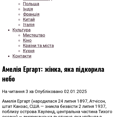
Польща
Індія
Франція
Китай
Італія
Культура
Мистецтво
Кіно
Країни та міста
Кухня
Контакти
Амелія Ергарт: жінка, яка підкорила
небо
На читання
3 хв
Опубліковано
02.01.2025
Амелія Ергарт (народилася 24 липня 1897, Атчісон,
штат Канзас, США — зникла безвісти 2 липня 1937,
поблизу острова Хауленд, центральна частина Тихого
океану) — американська льотчиця, яка увійшла в