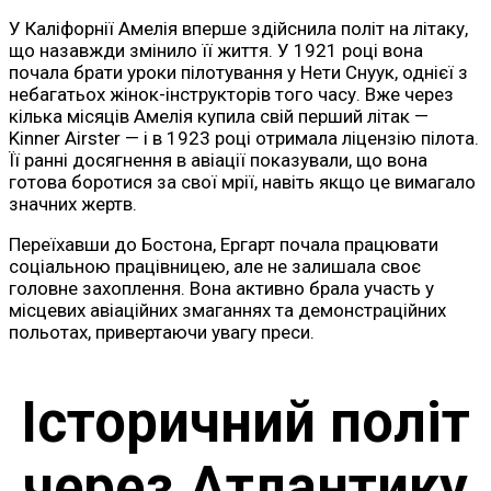
У Каліфорнії Амелія вперше здійснила політ на літаку,
що назавжди змінило її життя. У 1921 році вона
почала брати уроки пілотування у Нети Снуук, однієї з
небагатьох жінок-інструкторів того часу. Вже через
кілька місяців Амелія купила свій перший літак —
Kinner Airster — і в 1923 році отримала ліцензію пілота.
Її ранні досягнення в авіації показували, що вона
готова боротися за свої мрії, навіть якщо це вимагало
значних жертв.
Переїхавши до Бостона, Ергарт почала працювати
соціальною працівницею, але не залишала своє
головне захоплення. Вона активно брала участь у
місцевих авіаційних змаганнях та демонстраційних
польотах, привертаючи увагу преси.
Історичний політ
через Атлантику