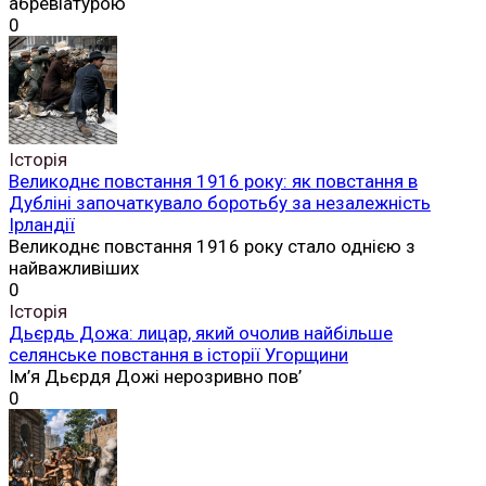
абревіатурою
0
Історія
Великоднє повстання 1916 року: як повстання в
Дубліні започаткувало боротьбу за незалежність
Ірландії
Великоднє повстання 1916 року стало однією з
найважливіших
0
Історія
Дьєрдь Дожа: лицар, який очолив найбільше
селянське повстання в історії Угорщини
Ім’я Дьєрдя Дожі нерозривно пов’
0