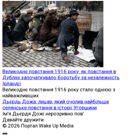
Великоднє повстання 1916 року: як повстання в
Дубліні започаткувало боротьбу за незалежність
Ірландії
Великоднє повстання 1916 року стало однією з
найважливіших
Дьєрдь Дожа: лицар, який очолив найбільше
селянське повстання в історії Угорщини
Ім’я Дьєрдя Дожі нерозривно пов’
Давайте дружити
© 2026 Портал Wake Up Media