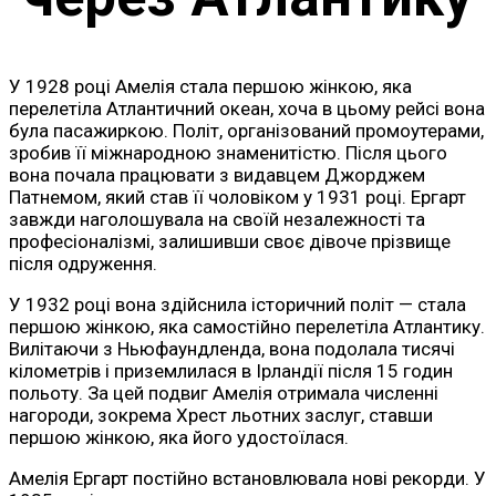
У 1928 році Амелія стала першою жінкою, яка
перелетіла Атлантичний океан, хоча в цьому рейсі вона
була пасажиркою. Політ, організований промоутерами,
зробив її міжнародною знаменитістю. Після цього
вона почала працювати з видавцем Джорджем
Патнемом, який став її чоловіком у 1931 році. Ергарт
завжди наголошувала на своїй незалежності та
професіоналізмі, залишивши своє дівоче прізвище
після одруження.
У 1932 році вона здійснила історичний політ — стала
першою жінкою, яка самостійно перелетіла Атлантику.
Вилітаючи з Ньюфаундленда, вона подолала тисячі
кілометрів і приземлилася в Ірландії після 15 годин
польоту. За цей подвиг Амелія отримала численні
нагороди, зокрема Хрест льотних заслуг, ставши
першою жінкою, яка його удостоїлася.
Амелія Ергарт постійно встановлювала нові рекорди. У