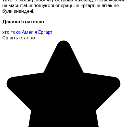
на масштабні пошукові операції, ні Ергарт, ні літак не
були знайдені.
Данило Ігнатенко
хто така Амелія Ергарт
Оцініть статтю