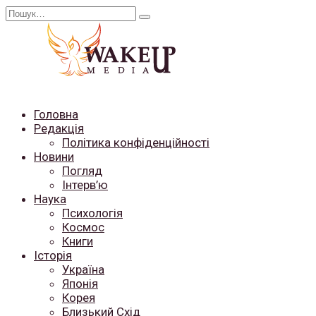
Перейти
Search
до
for:
вмісту
Головна
Редакція
Політика конфіденційності
Новини
Погляд
Інтерв’ю
Наука
Психологія
Космос
Книги
Історія
Україна
Японія
Корея
Близький Схід