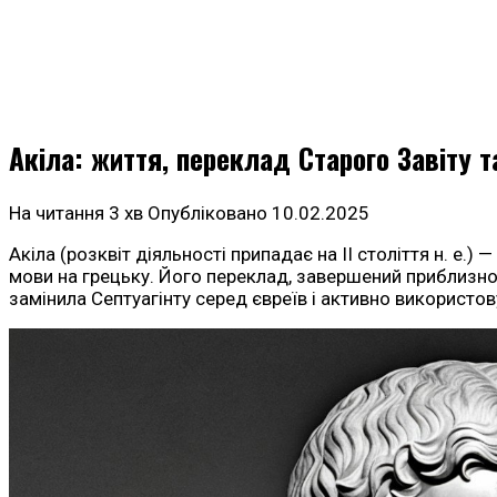
Акіла: життя, переклад Старого Завіту 
На читання
3 хв
Опубліковано
10.02.2025
Акіла (розквіт діяльності припадає на II століття н. е.
мови на грецьку. Його переклад, завершений приблизно в 
замінила Септуагінту серед євреїв і активно використов