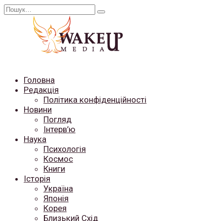
Перейти
Search
до
for:
вмісту
Головна
Редакція
Політика конфіденційності
Новини
Погляд
Інтерв’ю
Наука
Психологія
Космос
Книги
Історія
Україна
Японія
Корея
Близький Схід