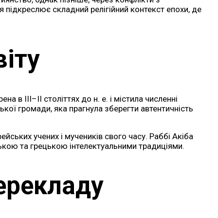
 підкреслює складний релігійний контекст епохи, де
віту
а в III–II століттях до н. е. і містила численні
ької громади, яка прагнула зберегти автентичність
йських учених і мучеників свого часу. Раббі Акіба
йською та грецькою інтелектуальними традиціями.
ерекладу