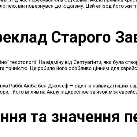
гією, він повернувся до юдаїзму. Цей епізод його життя
еклад Старого За
 текстології. На відміну від Септуагінти, яка була створен
 та точністю. Це робило його особливо цінним для єврейс
нув Раббі Акіба бен Джозеф — один із найвидатніших євре
ори, і його вплив на Акілу підкреслює зв’язок між євре
ння та значення п