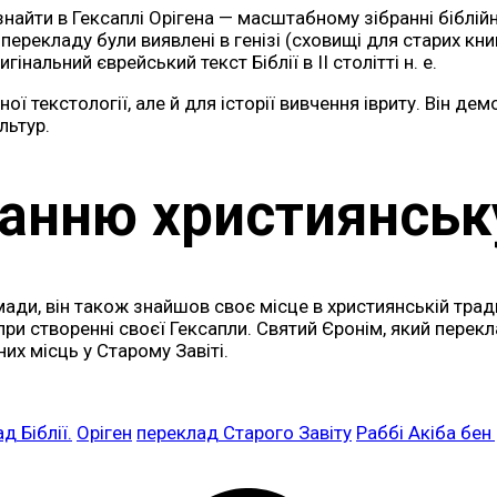
знайти в Гексаплі Орігена — масштабному зібранні біблій
перекладу були виявлені в генізі (сховищі для старих кни
нальний єврейський текст Біблії в II столітті н. е.
ї текстології, але й для історії вивчення івриту. Він де
льтур.
ранню християнськ
ади, він також знайшов своє місце в християнській тради
 при створенні своєї Гексапли. Святий Єронім, який пере
их місць у Старому Завіті.
д Біблії.
Оріген
переклад Старого Завіту
Раббі Акіба бе