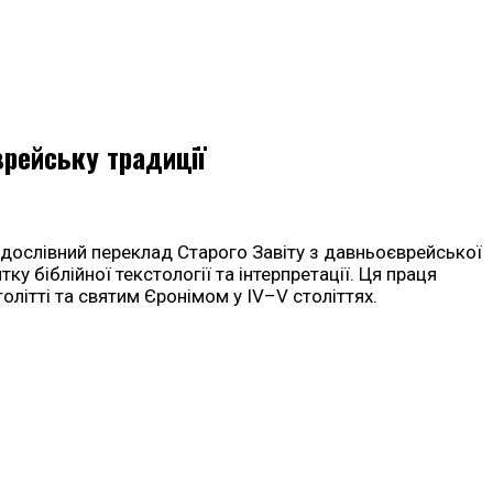
врейську традиції
нив дослівний переклад Старого Завіту з давньоєврейської
у біблійної текстології та інтерпретації. Ця праця
олітті та святим Єронімом у IV–V століттях.