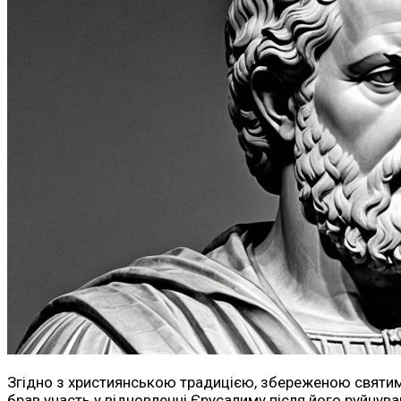
Згідно з християнською традицією, збереженою святим 
брав участь у відновленні Єрусалиму після його руйнува