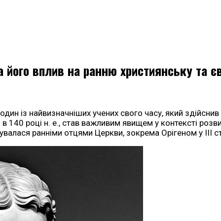
та його вплив на ранню християнську та є
) — один із найвизначніших учених свого часу, який здійс
140 році н. е., став важливим явищем у контексті розвитк
увалася ранніми отцями Церкви, зокрема Орігеном у III ст