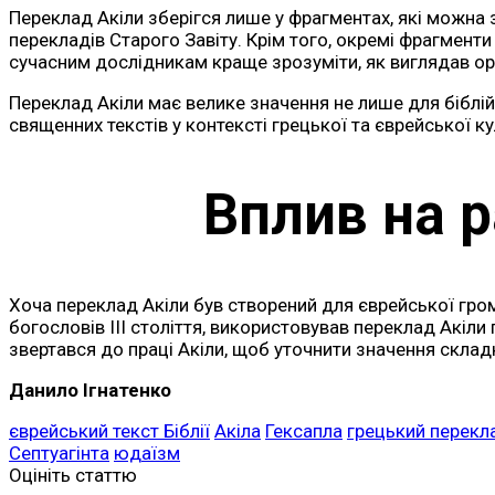
Переклад Акіли зберігся лише у фрагментах, які можна 
перекладів Старого Завіту. Крім того, окремі фрагменти 
сучасним дослідникам краще зрозуміти, як виглядав оригі
Переклад Акіли має велике значення не лише для біблійно
священних текстів у контексті грецької та єврейської ку
Вплив на 
Хоча переклад Акіли був створений для єврейської гром
богословів III століття, використовував переклад Акіли
звертався до праці Акіли, щоб уточнити значення складн
Данило Ігнатенко
єврейський текст Біблії
Акіла
Гексапла
грецький перекла
Септуагінта
юдаїзм
Оцініть статтю