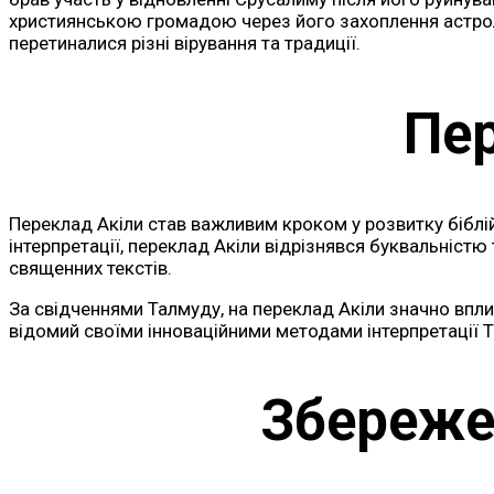
християнською громадою через його захоплення астроло
перетиналися різні вірування та традиції.
Пер
Переклад Акіли став важливим кроком у розвитку біблійної
інтерпретації, переклад Акіли відрізнявся буквальністю
священних текстів.
За свідченнями Талмуду, на переклад Акіли значно впли
відомий своїми інноваційними методами інтерпретації Т
Збереже