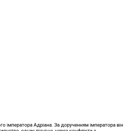
го імператора Адріана. За дорученням імператора він
иянство, однак пізніше, через конфлікти з