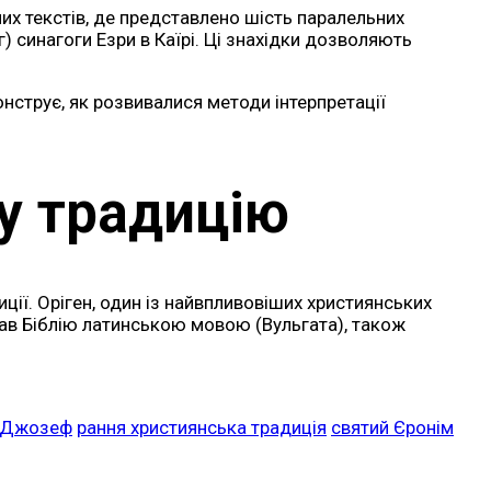
них текстів, де представлено шість паралельних
г) синагоги Езри в Каїрі. Ці знахідки дозволяють
монструє, як розвивалися методи інтерпретації
у традицію
ції. Оріген, один із найвпливовіших християнських
клав Біблію латинською мовою (Вульгата), також
н Джозеф
рання християнська традиція
святий Єронім