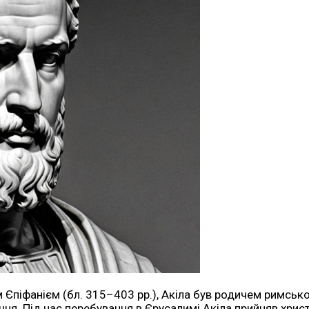
Єпіфанієм (бл. 315–403 рр.), Акіла був родичем римсько
ння. Під час перебування в Єрусалимі Акіла прийняв христ