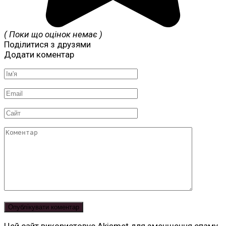
( Поки що оцінок немає )
Поділитися з друзями
Додати коментар
Ім'я
*
Email
*
Сайт
Коментар
Цей сайт використовує Akismet для зменшення спаму.