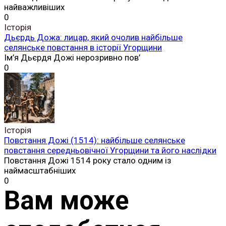
найважливіших
0
Історія
Дьєрдь Дожа: лицар, який очолив найбільше
селянське повстання в історії Угорщини
Ім’я Дьєрдя Дожі нерозривно пов’
0
Історія
Повстання Дожі (1514): найбільше селянське
повстання середньовічної Угорщини та його наслідки
Повстання Дожі 1514 року стало одним із
наймасштабніших
0
Вам може