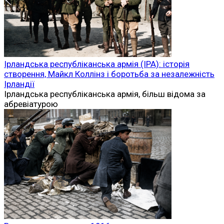
Ірландська республіканська армія (ІРА): історія
створення, Майкл Коллінз і боротьба за незалежність
Ірландії
Ірландська республіканська армія, більш відома за
абревіатурою