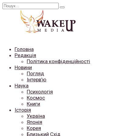
Перейти
Search
до
for:
вмісту
Головна
Редакція
Політика конфіденційності
Новини
Погляд
Інтерв’ю
Наука
Психологія
Космос
Книги
Історія
Україна
Японія
Корея
Близький Схід