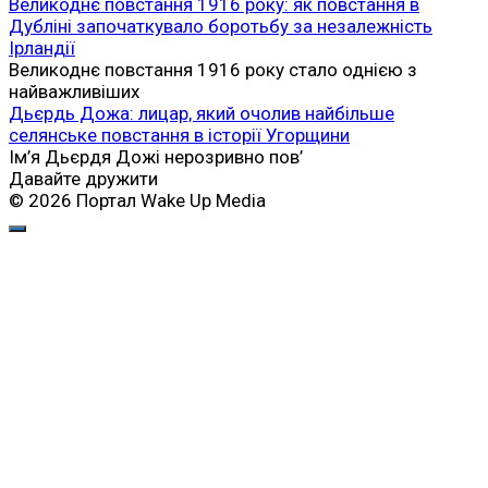
Великоднє повстання 1916 року: як повстання в
Дубліні започаткувало боротьбу за незалежність
Ірландії
Великоднє повстання 1916 року стало однією з
найважливіших
Дьєрдь Дожа: лицар, який очолив найбільше
селянське повстання в історії Угорщини
Ім’я Дьєрдя Дожі нерозривно пов’
Давайте дружити
© 2026 Портал Wake Up Media