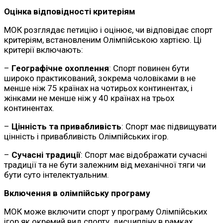
Оцінка відповідності критеріям
МОК розглядає петицію і оцінює, чи відповідає спорт
критеріям, встановленим Олімпійською хартією. Ці
критерії включають:
–
Географічне охоплення
: Спорт повинен бути
широко практикований, зокрема чоловіками в не
менше ніж 75 країнах на чотирьох континентах, і
жінками не менше ніж у 40 країнах на трьох
континентах.
–
Цінність та привабливість
: Спорт має підвищувати
цінність і привабливість Олімпійських ігор.
–
Сучасні традиції
: Спорт має відображати сучасні
традиції та не бути залежним від механічної тяги чи
бути суто інтелектуальним.
Включення в олімпійську програму
МОК може включити спорт у програму Олімпійських
ігор як окремий вид спорту, дисципліну в рамках