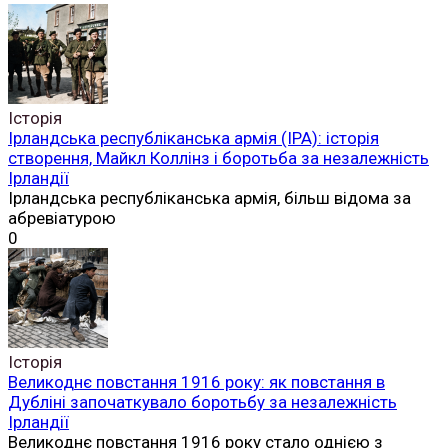
Історія
Ірландська республіканська армія (ІРА): історія
створення, Майкл Коллінз і боротьба за незалежність
Ірландії
Ірландська республіканська армія, більш відома за
абревіатурою
0
Історія
Великоднє повстання 1916 року: як повстання в
Дубліні започаткувало боротьбу за незалежність
Ірландії
Великоднє повстання 1916 року стало однією з