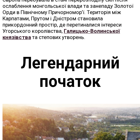
ослаблення монгольської влади та занепаду Золотої
Орди в Північному Причорномор’ї. Територія між
Карпатами, Прутом і Дністром становила
прикордонний простір, де перетиналися інтереси
Угорського королівства,
Галицько-Волинської
князівства
та степових утворень.
Легендарний
початок