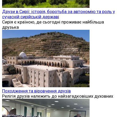
Друзи в Сирії: історія, боротьба за автономію та роль у
сучасній сирійській державі
Сирія є країною, де сьогодні проживає найбільша
друзька
Походження та віровчення друзів
Релігія друзів належить до найзагадковіших духовних