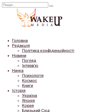
Перейти
Search
до
for:
вмісту
Головна
Редакція
Політика конфіденційності
Новини
Погляд
Інтерв’ю
Наука
Психологія
Космос
Книги
Історія
Україна
Японія
Корея
Близький Схід