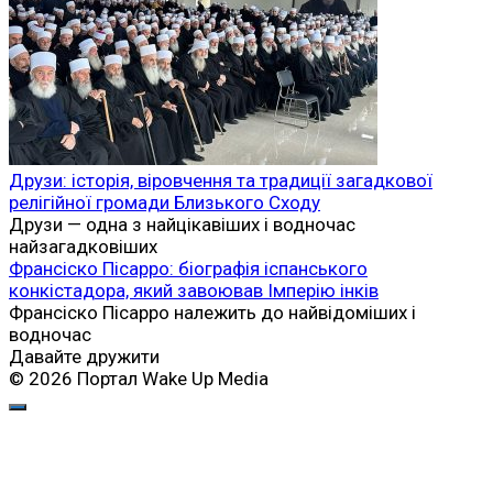
Друзи: історія, віровчення та традиції загадкової
релігійної громади Близького Сходу
Друзи — одна з найцікавіших і водночас
найзагадковіших
Франсіско Пісарро: біографія іспанського
конкістадора, який завоював Імперію інків
Франсіско Пісарро належить до найвідоміших і
водночас
Давайте дружити
© 2026 Портал Wake Up Media