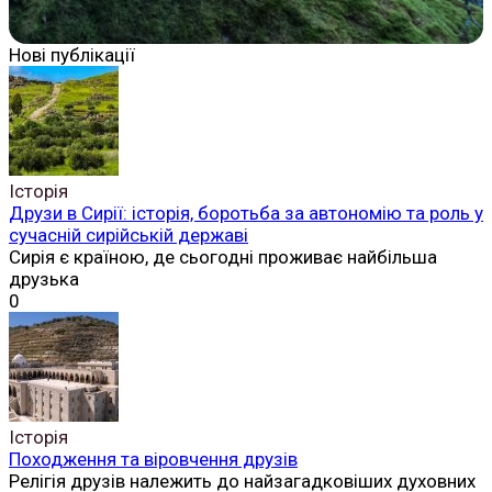
Нові публікації
Історія
Друзи в Сирії: історія, боротьба за автономію та роль у
сучасній сирійській державі
Сирія є країною, де сьогодні проживає найбільша
друзька
0
Історія
Походження та віровчення друзів
Релігія друзів належить до найзагадковіших духовних