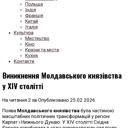
Польща
Індія
Франція
Китай
Італія
Культура
Мистецтво
Кіно
Країни та міста
Кухня
Контакти
Виникнення Молдавського князівства
у XIV столітті
На читання
2 хв
Опубліковано
25.02.2026
Поява
Молдавського князівства
була частиною
масштабних політичних трансформацій у регіоні
Карпат і Нижнього Дунаю. У XIV столітті Східна
Європа перебувала в стані перерозподілу сил після