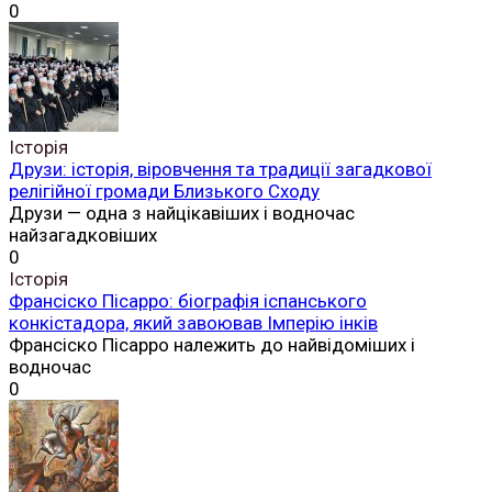
0
Історія
Друзи: історія, віровчення та традиції загадкової
релігійної громади Близького Сходу
Друзи — одна з найцікавіших і водночас
найзагадковіших
0
Історія
Франсіско Пісарро: біографія іспанського
конкістадора, який завоював Імперію інків
Франсіско Пісарро належить до найвідоміших і
водночас
0