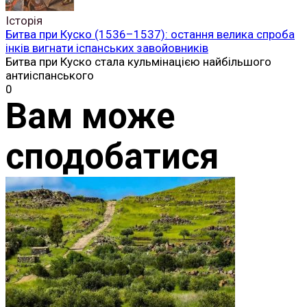
Історія
Битва при Куско (1536–1537): остання велика спроба
інків вигнати іспанських завойовників
Битва при Куско стала кульмінацією найбільшого
антиіспанського
0
Вам може
сподобатися