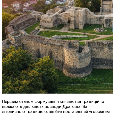
Першим етапом формування князівства традиційно
вважають діяльність воєводи Драгоша. За
літописною традицією, він був поставлений угорським