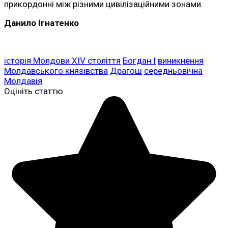
прикордонні між різними цивілізаційними зонами.
Данило Ігнатенко
історія Молдови XIV століття
Богдан I
виникнення
Молдавського князівства
Драгош
середньовічна
Молдавія
Оцініть статтю