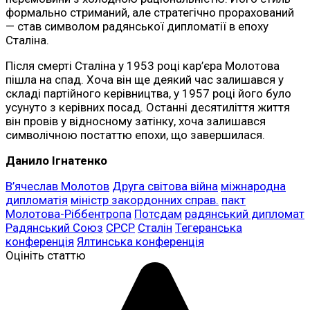
формально стриманий, але стратегічно прорахований
— став символом радянської дипломатії в епоху
Сталіна.
Після смерті Сталіна у 1953 році кар’єра Молотова
пішла на спад. Хоча він ще деякий час залишався у
складі партійного керівництва, у 1957 році його було
усунуто з керівних посад. Останні десятиліття життя
він провів у відносному затінку, хоча залишався
символічною постаттю епохи, що завершилася.
Данило Ігнатенко
В’ячеслав Молотов
Друга світова війна
міжнародна
дипломатія
міністр закордонних справ.
пакт
Молотова-Ріббентропа
Потсдам
радянський дипломат
Радянський Союз
СРСР
Сталін
Тегеранська
конференція
Ялтинська конференція
Оцініть статтю