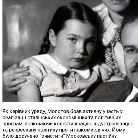
Як керівник уряду, Молотов брав активну участь у
реалізації сталінських економічних та політичних
програм, включаючи колективізацію, індустріалізацію
та репресивну політику проти інакомислячих. Йому
було доручено “очистити” Московську партійну