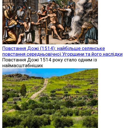
Повстання Дожі (1514): найбільше селянське
повстання середньовічної Угорщини та його наслідки
Повстання Дожі 1514 року стало одним із
наймасштабніших