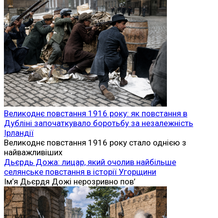
Великоднє повстання 1916 року: як повстання в
Дубліні започаткувало боротьбу за незалежність
Ірландії
Великоднє повстання 1916 року стало однією з
найважливіших
Дьєрдь Дожа: лицар, який очолив найбільше
селянське повстання в історії Угорщини
Ім’я Дьєрдя Дожі нерозривно пов’