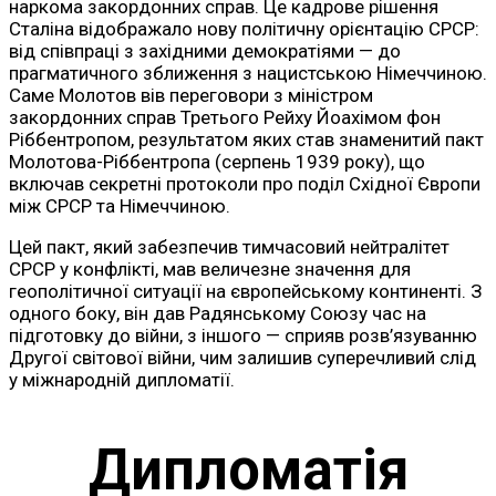
наркома закордонних справ. Це кадрове рішення
Сталіна відображало нову політичну орієнтацію СРСР:
від співпраці з західними демократіями — до
прагматичного зближення з нацистською Німеччиною.
Саме Молотов вів переговори з міністром
закордонних справ Третього Рейху Йоахімом фон
Ріббентропом, результатом яких став знаменитий пакт
Молотова-Ріббентропа (серпень 1939 року), що
включав секретні протоколи про поділ Східної Європи
між СРСР та Німеччиною.
Цей пакт, який забезпечив тимчасовий нейтралітет
СРСР у конфлікті, мав величезне значення для
геополітичної ситуації на європейському континенті. З
одного боку, він дав Радянському Союзу час на
підготовку до війни, з іншого — сприяв розв’язуванню
Другої світової війни, чим залишив суперечливий слід
у міжнародній дипломатії.
Дипломатія