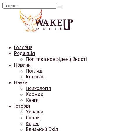
Перейти
Search
до
for:
вмісту
Головна
Редакція
Політика конфіденційності
Новини
Погляд
Інтерв’ю
Наука
Психологія
Космос
Книги
Історія
Україна
Японія
Корея
Близький Схід