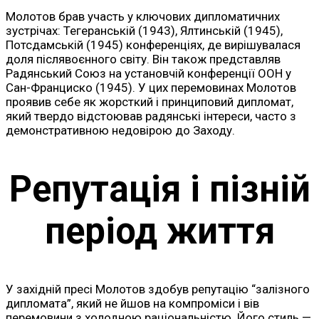
Молотов брав участь у ключових дипломатичних
зустрічах: Тегеранській (1943), Ялтинській (1945),
Потсдамській (1945) конференціях, де вирішувалася
доля післявоєнного світу. Він також представляв
Радянський Союз на установчій конференції ООН у
Сан-Франциско (1945). У цих перемовинах Молотов
проявив себе як жорсткий і принциповий дипломат,
який твердо відстоював радянські інтереси, часто з
демонстративною недовірою до Заходу.
Репутація і пізній
період життя
У західній пресі Молотов здобув репутацію “залізного
дипломата”, який не йшов на компроміси і вів
перемовини з холодною раціональністю. Його стиль —