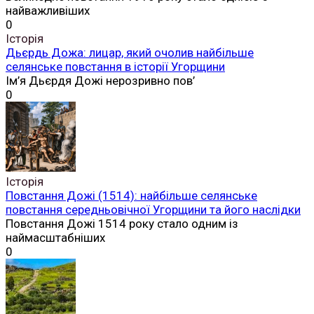
найважливіших
0
Історія
Дьєрдь Дожа: лицар, який очолив найбільше
селянське повстання в історії Угорщини
Ім’я Дьєрдя Дожі нерозривно пов’
0
Історія
Повстання Дожі (1514): найбільше селянське
повстання середньовічної Угорщини та його наслідки
Повстання Дожі 1514 року стало одним із
наймасштабніших
0