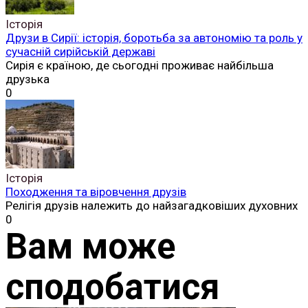
Історія
Друзи в Сирії: історія, боротьба за автономію та роль у
сучасній сирійській державі
Сирія є країною, де сьогодні проживає найбільша
друзька
0
Історія
Походження та віровчення друзів
Релігія друзів належить до найзагадковіших духовних
0
Вам може
сподобатися