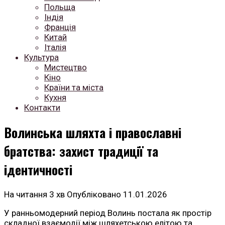
Польща
Індія
Франція
Китай
Італія
Культура
Мистецтво
Кіно
Країни та міста
Кухня
Контакти
Волинська шляхта і православні
братства: захист традиції та
ідентичності
На читання
3 хв
Опубліковано
11.01.2026
У ранньомодерний період Волинь постала як простір
складної взаємодії між шляхетською елітою та