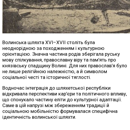
Волинська шляхта XVI–XVII століть була
неоднорідною за походженням і культурною
орієнтацією. Значна частина родів зберігала руську
мову спілкування, православну віру та пам’ять про
князівську спадщину Волині. Для них православ’я було
не лише релігійною належністю, а й символом
соціальної честі та історичної тяглості.
Водночас інтеграція до шляхетської республіки
відкривала перспективи кар’єри та політичного впливу,
що спонукало частину еліти до культурної адаптації.
Саме в цій напрузі між збереженням традиції й
соціальною мобільністю формувалася специфічна
ідентичність волинської шляхти.