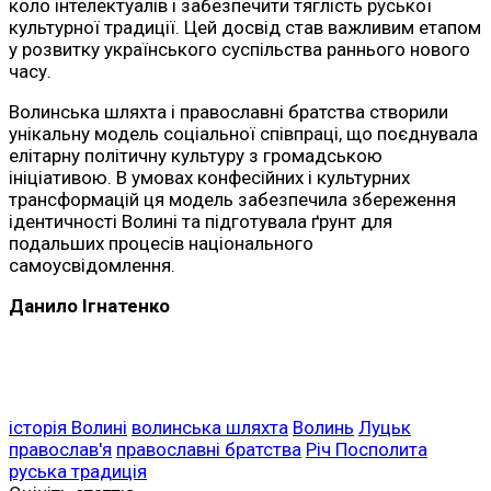
коло інтелектуалів і забезпечити тяглість руської
культурної традиції. Цей досвід став важливим етапом
у розвитку українського суспільства раннього нового
часу.
Волинська шляхта і православні братства створили
унікальну модель соціальної співпраці, що поєднувала
елітарну політичну культуру з громадською
ініціативою. В умовах конфесійних і культурних
трансформацій ця модель забезпечила збереження
ідентичності Волині та підготувала ґрунт для
подальших процесів національного
самоусвідомлення.
Данило Ігнатенко
історія Волині
волинська шляхта
Волинь
Луцьк
православ'я
православні братства
Річ Посполита
руська традиція