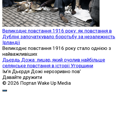
Великоднє повстання 1916 року: як повстання в
Дубліні започаткувало боротьбу за незалежність
Ірландії
Великоднє повстання 1916 року стало однією з
найважливіших
Дьєрдь Дожа: лицар, який очолив найбільше
селянське повстання в історії Угорщини
Ім’я Дьєрдя Дожі нерозривно пов’
Давайте дружити
© 2026 Портал Wake Up Media