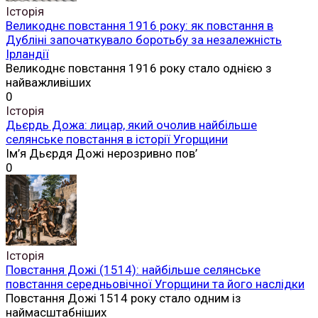
Історія
Великоднє повстання 1916 року: як повстання в
Дубліні започаткувало боротьбу за незалежність
Ірландії
Великоднє повстання 1916 року стало однією з
найважливіших
0
Історія
Дьєрдь Дожа: лицар, який очолив найбільше
селянське повстання в історії Угорщини
Ім’я Дьєрдя Дожі нерозривно пов’
0
Історія
Повстання Дожі (1514): найбільше селянське
повстання середньовічної Угорщини та його наслідки
Повстання Дожі 1514 року стало одним із
наймасштабніших