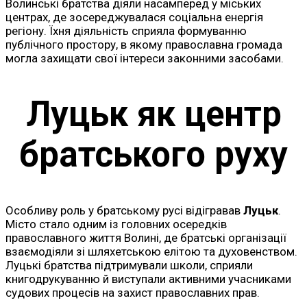
Волинські братства діяли насамперед у міських
центрах, де зосереджувалася соціальна енергія
регіону. Їхня діяльність сприяла формуванню
публічного простору, в якому православна громада
могла захищати свої інтереси законними засобами.
Луцьк як центр
братського руху
Особливу роль у братському русі відігравав
Луцьк
.
Місто стало одним із головних осередків
православного життя Волині, де братські організації
взаємодіяли зі шляхетською елітою та духовенством.
Луцькі братства підтримували школи, сприяли
книгодрукуванню й виступали активними учасниками
судових процесів на захист православних прав.