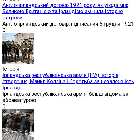
Англо-ірландський договір 1921 року: як угода між
Великою Британією та Ірландією змінила історію
острова
Англо-ірландський договір, підписаний 6 грудня 1921
0
Історія
Ірландська республіканська армія (ІРА): історія
створення, Майкл Коллінз і боротьба за незалежність
Ірландії
Ірландська республіканська армія, більш відома за
абревіатурою
0