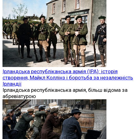
Ірландська республіканська армія (ІРА): історія
створення, Майкл Коллінз і боротьба за незалежність
Ірландії
Ірландська республіканська армія, більш відома за
абревіатурою