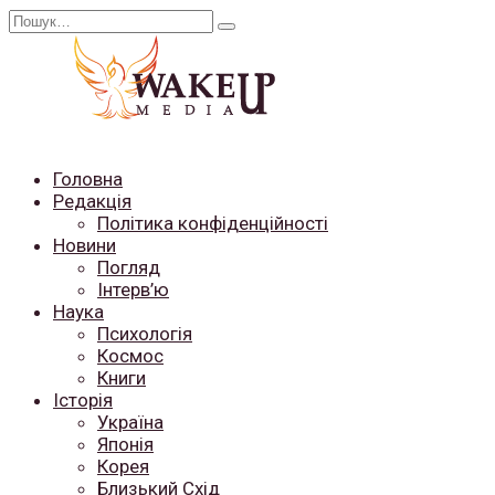
Перейти
Search
до
for:
вмісту
Головна
Редакція
Політика конфіденційності
Новини
Погляд
Інтерв’ю
Наука
Психологія
Космос
Книги
Історія
Україна
Японія
Корея
Близький Схід