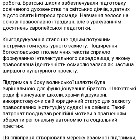
робота. Братські школи забезпечували підготовку
освіченого духовенства та світських діячів, здатних
відстоювати інтереси громади. Навчання велося на
основі православної традиції, але з урахуванням
досягнень європейської педагогіки.
Книгодрукування стало ще одним потужним
інструментом культурного захисту. Поширення
богословських і полемічних текстів сприяло
формуванню інтелектуального середовища, у якому
православна ідентичність осмислювалася як частина
ширшого культурного проєкту.
Підтримка з боку волинської шляхти була
вирішальною для функціонування братств. Шляхетські
роди фінансували школи, храми й друкарні,
використовуючи свій юридичний статус для захисту
православних інституцій у судах і на сеймах. Такий
патронат поєднував релігійні мотиви з прагненням
зберегти регіональну автономію та соціальний
престиж.
Ця співпраця створювала мережу взаємної підтримки,