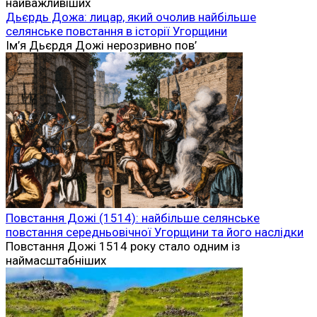
найважливіших
Дьєрдь Дожа: лицар, який очолив найбільше
селянське повстання в історії Угорщини
Ім’я Дьєрдя Дожі нерозривно пов’
Повстання Дожі (1514): найбільше селянське
повстання середньовічної Угорщини та його наслідки
Повстання Дожі 1514 року стало одним із
наймасштабніших