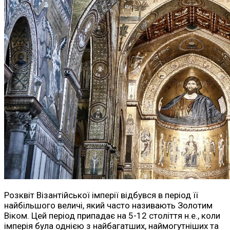
Розквіт Візантійської імперії відбувся в період її
найбільшого величі, який часто називають Золотим
Віком. Цей період припадає на 5-12 століття н.е., коли
імперія була однією з найбагатших, наймогутніших та