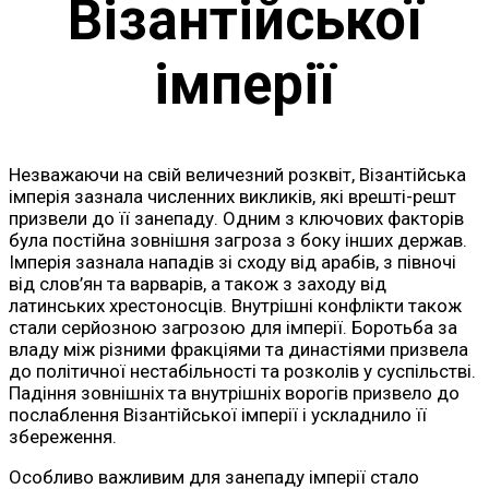
Візантійської
імперії
Незважаючи на свій величезний розквіт, Візантійська
імперія зазнала численних викликів, які врешті-решт
призвели до її занепаду. Одним з ключових факторів
була постійна зовнішня загроза з боку інших держав.
Імперія зазнала нападів зі сходу від арабів, з півночі
від слов’ян та варварів, а також з заходу від
латинських хрестоносців. Внутрішні конфлікти також
стали серйозною загрозою для імперії. Боротьба за
владу між різними фракціями та династіями призвела
до політичної нестабільності та розколів у суспільстві.
Падіння зовнішніх та внутрішніх ворогів призвело до
послаблення Візантійської імперії і ускладнило її
збереження.
Особливо важливим для занепаду імперії стало