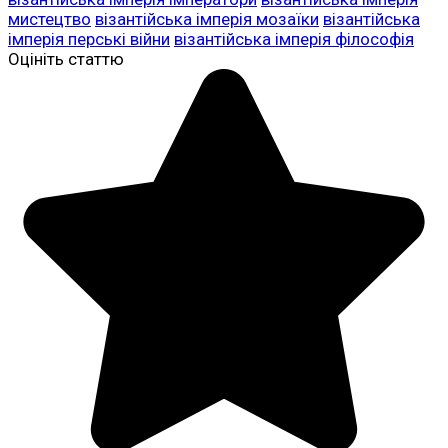
мистецтво
візантійська імперія мозаїки
візантійська
імперія перські війни
візантійська імперія філософія
Оцініть статтю