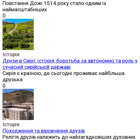
Повстання Дожі 1514 року стало одним із
наймасштабніших
0
Історія
Друзи в Сирії: історія, боротьба за автономію та роль у
сучасній сирійській державі
Сирія є країною, де сьогодні проживає найбільша
друзька
0
Історія
Походження та віровчення друзів
Релігія друзів належить до найзагадковіших духовних