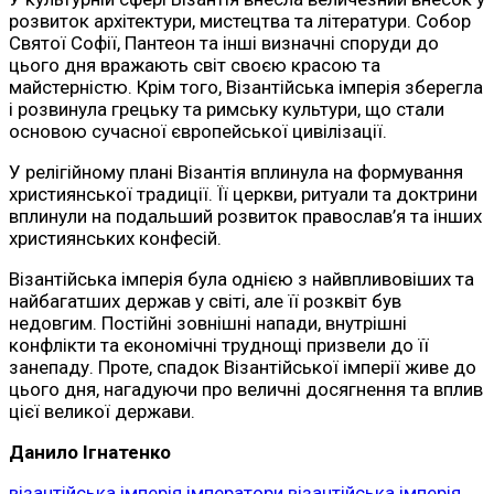
розвиток архітектури, мистецтва та літератури. Собор
Святої Софії, Пантеон та інші визначні споруди до
цього дня вражають світ своєю красою та
майстерністю. Крім того, Візантійська імперія зберегла
і розвинула грецьку та римську культури, що стали
основою сучасної європейської цивілізації.
У релігійному плані Візантія вплинула на формування
християнської традиції. Її церкви, ритуали та доктрини
вплинули на подальший розвиток православ’я та інших
християнських конфесій.
Візантійська імперія була однією з найвпливовіших та
найбагатших держав у світі, але її розквіт був
недовгим. Постійні зовнішні напади, внутрішні
конфлікти та економічні труднощі призвели до її
занепаду. Проте, спадок Візантійської імперії живе до
цього дня, нагадуючи про величні досягнення та вплив
цієї великої держави.
Данило Ігнатенко
візантійська імперія імператори
візантійська імперія