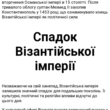
вторгнення Османської імперії в 15 столітті. Після
тривалого облогу султан Мехмед II захопив
Константинополь у 1453 році, що ознаменувало кінець
Візантійської імперії як політичної сили.
Спадок
Візантійської
імперії
Незважаючи на свій занепад, Візантійська імперія
залишила значний спадок для подальших поколінь. Її
культурні, політичні та релігійні впливи відчутні до
цього дня.
У культурній сфері Візантія внесла величезний внесок у