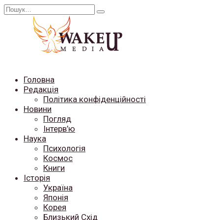
Перейти
Search
до
for:
вмісту
Головна
Редакція
Політика конфіденційності
Новини
Погляд
Інтерв’ю
Наука
Психологія
Космос
Книги
Історія
Україна
Японія
Корея
Близький Схід