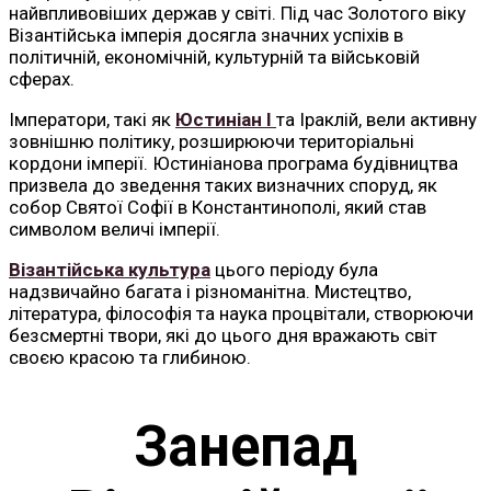
найвпливовіших держав у світі. Під час Золотого віку
Візантійська імперія досягла значних успіхів в
політичній, економічній, культурній та військовій
сферах.
Імператори, такі як
Юстиніан І
та Іраклій, вели активну
зовнішню політику, розширюючи територіальні
кордони імперії. Юстиніанова програма будівництва
призвела до зведення таких визначних споруд, як
собор Святої Софії в Константинополі, який став
символом величі імперії.
Візантійська культура
цього періоду була
надзвичайно багата і різноманітна. Мистецтво,
література, філософія та наука процвітали, створюючи
безсмертні твори, які до цього дня вражають світ
своєю красою та глибиною.
Занепад