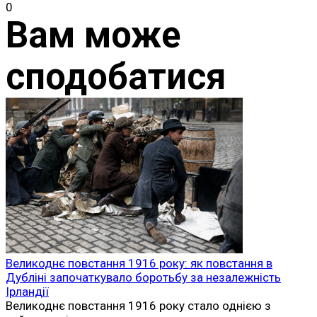
0
Вам може
сподобатися
Великоднє повстання 1916 року: як повстання в
Дубліні започаткувало боротьбу за незалежність
Ірландії
Великоднє повстання 1916 року стало однією з