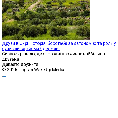
Друзи в Сирії: історія, боротьба за автономію та роль у
сучасній сирійській державі
Сирія є країною, де сьогодні проживає найбільша
друзька
Давайте дружити
© 2026 Портал Wake Up Media