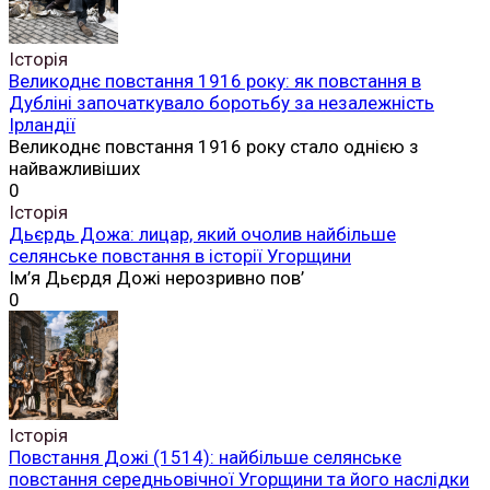
Історія
Великоднє повстання 1916 року: як повстання в
Дубліні започаткувало боротьбу за незалежність
Ірландії
Великоднє повстання 1916 року стало однією з
найважливіших
0
Історія
Дьєрдь Дожа: лицар, який очолив найбільше
селянське повстання в історії Угорщини
Ім’я Дьєрдя Дожі нерозривно пов’
0
Історія
Повстання Дожі (1514): найбільше селянське
повстання середньовічної Угорщини та його наслідки