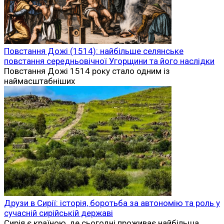
Повстання Дожі (1514): найбільше селянське
повстання середньовічної Угорщини та його наслідки
Повстання Дожі 1514 року стало одним із
наймасштабніших
Друзи в Сирії: історія, боротьба за автономію та роль у
сучасній сирійській державі
Сирія є країною, де сьогодні проживає найбільша