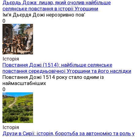
Дьєрдь Дожа: лицар, який очолив найбільше
селянське повстання в історії Угорщини
Ім’я Дьєрдя Дожі нерозривно пов’
0
Історія
Повстання Дожі (1514): найбільше селянське
повстання середньовічної Угорщини та його наслідки
Повстання Дожі 1514 року стало одним із
наймасштабніших
0
Історія
Друзи в Сирії: історія, боротьба за автономію та роль у