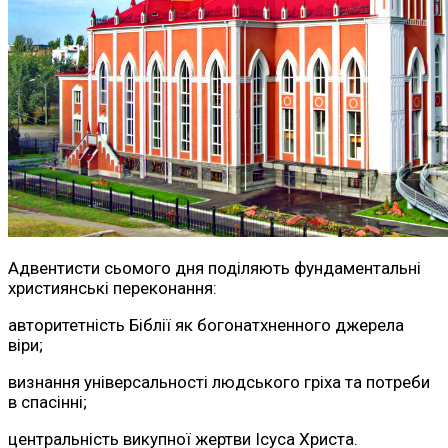
Адвентисти сьомого дня поділяють фундаментальні
християнські переконання:
авторитетність Біблії як богонатхненного джерела
віри;
визнання універсальності людського гріха та потреби
в спасінні;
центральність викупної жертви Ісуса Христа.