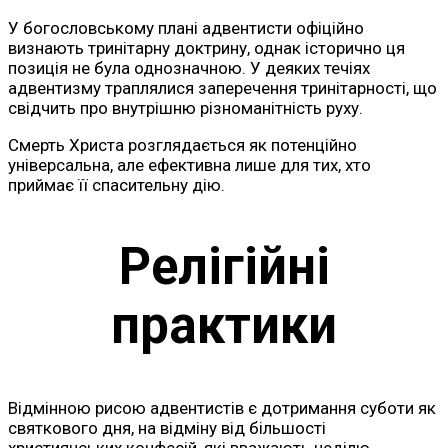
У богословському плані адвентисти офіційно
визнають тринітарну доктрину, однак історично ця
позиція не була однозначною. У деяких течіях
адвентизму траплялися заперечення тринітарності, що
свідчить про внутрішню різноманітність руху.
Смерть Христа розглядається як потенційно
універсальна, але ефективна лише для тих, хто
приймає її спасительну дію.
Релігійні
практики
Відмінною рисою адвентистів є дотримання суботи як
святкового дня, на відміну від більшості
християнських конфесій, які вважають неділю