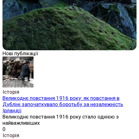
Нові публікації
Історія
Великоднє повстання 1916 року: як повстання в
Дубліні започаткувало боротьбу за незалежність
Ірландії
Великоднє повстання 1916 року стало однією з
найважливіших
0
Історія