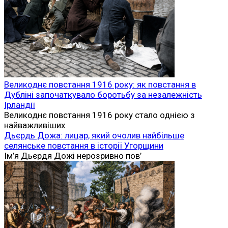
Великоднє повстання 1916 року: як повстання в
Дубліні започаткувало боротьбу за незалежність
Ірландії
Великоднє повстання 1916 року стало однією з
найважливіших
Дьєрдь Дожа: лицар, який очолив найбільше
селянське повстання в історії Угорщини
Ім’я Дьєрдя Дожі нерозривно пов’