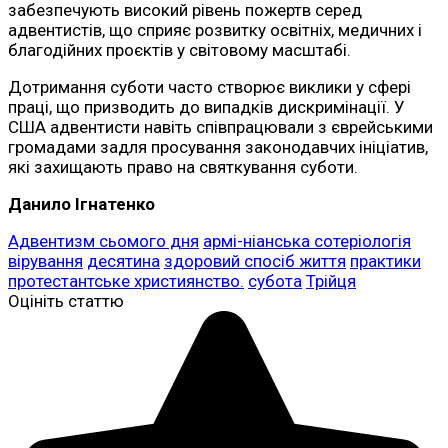
забезпечують високий рівень пожертв серед
адвентистів, що сприяє розвитку освітніх, медичних і
благодійних проєктів у світовому масштабі.
Дотримання суботи часто створює виклики у сфері
праці, що призводить до випадків дискримінації. У
США адвентисти навіть співпрацювали з єврейськими
громадами задля просування законодавчих ініціатив,
які захищають право на святкування суботи.
Данило Ігнатенко
Адвентизм сьомого дня
армі-ніанська сотеріологія
вірування
десятина
здоровий спосіб життя
практики
протестантське християнство.
субота
Трійця
Оцініть статтю