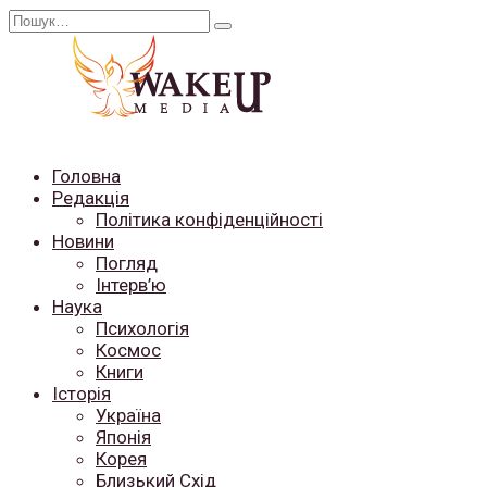
Перейти
Search
до
for:
вмісту
Головна
Редакція
Політика конфіденційності
Новини
Погляд
Інтерв’ю
Наука
Психологія
Космос
Книги
Історія
Україна
Японія
Корея
Близький Схід