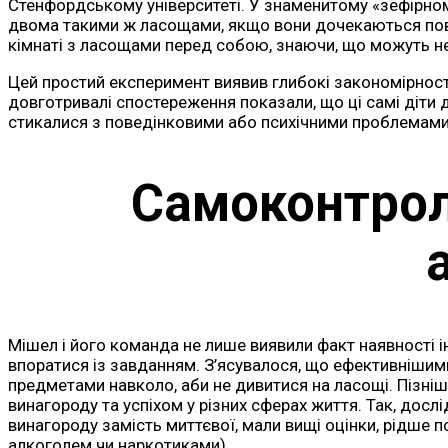
Стенфордському університеті. У знаменитому «зефірном
двома такими ж ласощами, якщо вони дочекаються пове
кімнаті з ласощами перед собою, знаючи, що можуть н
Цей простий експеримент виявив глибокі закономірност
довготривалі спостереження показали, що ці самі діти 
стикалися з поведінковими або психічними проблемами у
Самоконтрол
Мішел і його команда не лише виявили факт наявності і
впоратися із завданням. З’ясувалося, що ефективнішими б
предметами навколо, аби не дивитися на ласощі. Пізніш
винагороду та успіхом у різних сферах життя. Так, дос
винагороду замість миттєвої, мали вищі оцінки, рідше
алкоголем чи наркотиками).