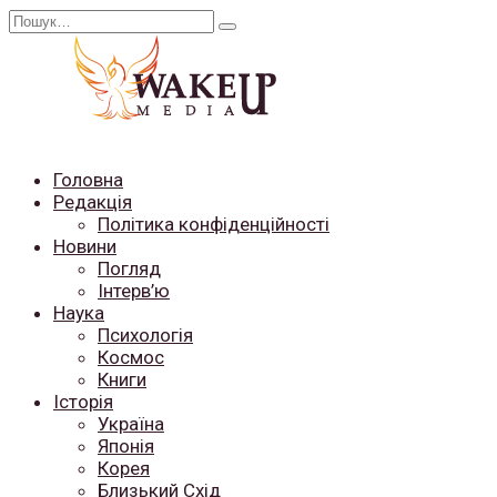
Перейти
Search
до
for:
вмісту
Головна
Редакція
Політика конфіденційності
Новини
Погляд
Інтерв’ю
Наука
Психологія
Космос
Книги
Історія
Україна
Японія
Корея
Близький Схід