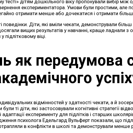
у тесті» дітям дошкільного віку пропонували вибір між 
рнення експериментатора. Умови були простими, але пси
егайно отримати менше або дочекатися і отримати більш
і поведінки. Діти, які вміли чекати, демонстрували біл
досягали вищих результатів у навчанні, краще ладнали з 
 підлітковому віці.
ь як передумова с
академічного успіх
ндивідуальних відмінностей у здатності чекати, а й зосе
ули ті діти, які застосовували когнітивні стратегії відво
і адаптації експерименту для підлітків і старших школя
лідження психолога Едельгард Вульферт показали, що під
 потрапляли в конфлікти в школі та демонстрували менше