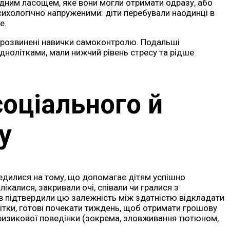
одним ласощем, яке вони могли отримати одразу, або
хологічно напруженими: діти перебували наодинці в
е.
ьш розвинені навички самоконтролю. Подальші
однолітками, мали нижчий рівень стресу та рідше
оціального й
у
редилися на тому, що допомагає дітям успішно
лікалися, закривали очі, співали чи гралися з
рів підтвердили цю залежність між здатністю відкладати
літки, готові почекати тиждень, щоб отримати грошову
 ризикової поведінки (зокрема, зловживання тютюном,