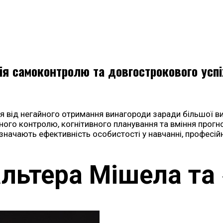
ія самоконтролю та довгострокового успі
 від негайного отримання винагороди заради більшої виг
ого контролю, когнітивного планування та вміння прогно
ачають ефективність особистості у навчанні, професійні
льтера Мішела та 