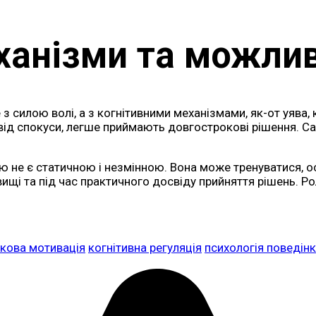
еханізми та можлив
з силою волі, а з когнітивними механізмами, як-от уява, 
від спокуси, легше приймають довгострокові рішення. С
 не є статичною і незмінною. Вона може тренуватися, о
вищі та під час практичного досвіду прийняття рішень. Р
кова мотивація
когнітивна регуляція
психологія поведін