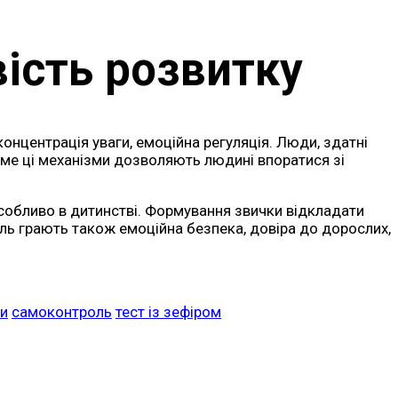
ість розвитку
концентрація уваги, емоційна регуляція. Люди, здатні
аме ці механізми дозволяють людині впоратися зі
собливо в дитинстві. Формування звички відкладати
оль грають також емоційна безпека, довіра до дорослих,
ки
самоконтроль
тест із зефіром