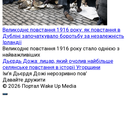
Великоднє повстання 1916 року: як повстання в
Дубліні започаткувало боротьбу за незалежність
Ірландії
Великоднє повстання 1916 року стало однією з
найважливіших
Дьєрдь Дожа: лицар, який очолив найбільше
селянське повстання в історії Угорщини
Ім’я Дьєрдя Дожі нерозривно пов’
Давайте дружити
© 2026 Портал Wake Up Media