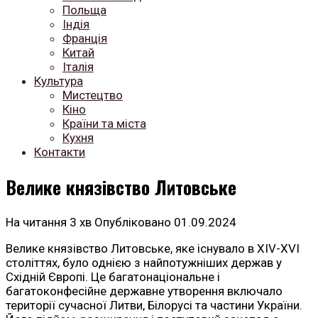
Польща
Індія
Франція
Китай
Італія
Культура
Мистецтво
Кіно
Країни та міста
Кухня
Контакти
Велике князівство Литовське
На читання
3 хв
Опубліковано
01.09.2024
Велике князівство Литовське, яке існувало в XIV-XVI
століттях, було однією з найпотужніших держав у
Східній Європі. Це багатонаціональне і
багатоконфесійне державне утворення включало
території сучасної Литви, Білорусі та частини України.