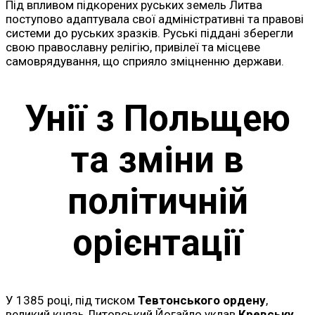
Під впливом підкорених руських земель Литва
поступово адаптувала свої адміністративні та правові
системи до руських зразків. Руські піддані зберегли
свою православну релігію, привілеї та місцеве
самоврядування, що сприяло зміцненню держави.
Унії з Польщею
та зміни в
політичній
орієнтації
У 1385 році, під тиском
Тевтонського ордену
,
великий князь Литовський Йогайло уклав
Кревську