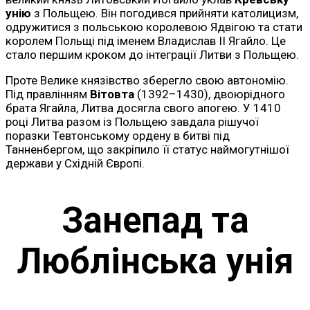
унію
з Польщею. Він погодився прийняти католицизм,
одружитися з польською королевою Ядвігою та стати
королем Польщі під іменем Владислав II Ягайло. Це
стало першим кроком до інтеграції Литви з Польщею.
Проте Велике князівство зберегло свою автономію.
Під правлінням
Вітовта
(1392–1430), двоюрідного
брата Ягайла, Литва досягла свого апогею. У 1410
році Литва разом із Польщею завдала рішучої
поразки Тевтонському ордену в битві під
Танненбергом, що закріпило її статус наймогутнішої
держави у Східній Європі.
Занепад та
Люблінська унія