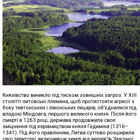
Князівство виникло під тиском зовнішніх загроз. У XIII
столітті литовські племена, щоб протистояти агресії з
боку тевтонських і лівонських лицарів, об’єдналися під
владою Міндовга, першого великого князя. Після його
смерті в 1263 році, держава продовжила своє
зміцнення під керівництвом князя Гедиміна (1316–
1341). Під його правлінням, Литва суттєво розширила
свої території, включивши землі від верхів’їв Західної