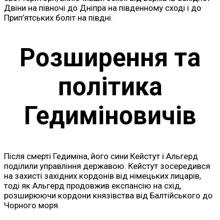
Двіни на півночі до Дніпра на південному сході і до
Прип’ятських боліт на півдні.
Розширення та
політика
Гедиміновичів
Після смерті Гедиміна, його сини Кейстут і Альгерд
поділили управління державою. Кейстут зосередився
на захисті західних кордонів від німецьких лицарів,
тоді як Альгерд продовжив експансію на схід,
розширюючи кордони князівства від Балтійського до
Чорного моря.