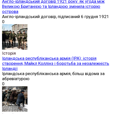
Англо-ірландський договір 1921 року: як угода між
Великою Британією та Ірландією змінила історію
острова
Англо-ірландський договір, підписаний 6 грудня 1921
0
Історія
Ірландська республіканська армія (ІРА): історія
створення, Майкл Коллінз і боротьба за незалежність
Ірландії
Ірландська республіканська армія, більш відома за
абревіатурою
0