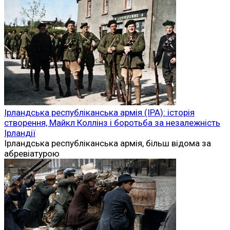
Ірландська республіканська армія (ІРА): історія
створення, Майкл Коллінз і боротьба за незалежність
Ірландії
Ірландська республіканська армія, більш відома за
абревіатурою