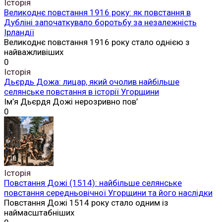
Історія
Великоднє повстання 1916 року: як повстання в
Дубліні започаткувало боротьбу за незалежність
Ірландії
Великоднє повстання 1916 року стало однією з
найважливіших
0
Історія
Дьєрдь Дожа: лицар, який очолив найбільше
селянське повстання в історії Угорщини
Ім’я Дьєрдя Дожі нерозривно пов’
0
Історія
Повстання Дожі (1514): найбільше селянське
повстання середньовічної Угорщини та його наслідки
Повстання Дожі 1514 року стало одним із
наймасштабніших