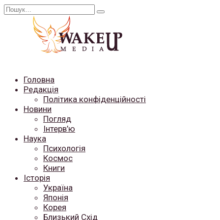
Перейти
Search
до
for:
вмісту
Головна
Редакція
Політика конфіденційності
Новини
Погляд
Інтерв’ю
Наука
Психологія
Космос
Книги
Історія
Україна
Японія
Корея
Близький Схід