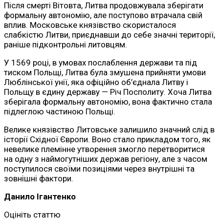
Після смерті Вітовта, Литва продовжувала зберігати
формальну автономію, але поступово втрачала свій
вплив. Московське князівство скористалося
слабкістю Литви, приєднавши до себе значні території,
раніше підконтрольні литовцям.
У 1569 році, в умовах послаблення держави та під
тиском Польщі, Литва була змушена прийняти умови
Люблінської унії, яка офіційно об’єднала Литву і
Польщу в єдину державу — Річ Посполиту. Хоча Литва
зберігала формальну автономію, вона фактично стала
підлеглою частиною Польщі.
Велике князівство Литовське залишило значний слід в
історії Східної Європи. Воно стало прикладом того, як
невелике племінне утворення змогло перетворитися
на одну з наймогутніших держав регіону, але з часом
поступилося своїми позиціями через внутрішні та
зовнішні фактори.
Данило Ігантенко
Оцініть статтю