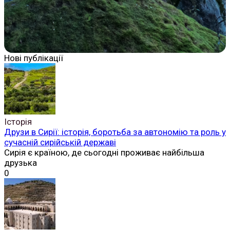
Нові публікації
Історія
Друзи в Сирії: історія, боротьба за автономію та роль у
сучасній сирійській державі
Сирія є країною, де сьогодні проживає найбільша
друзька
0