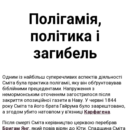
Полігамія,
політика і
загибель
Одним із найбільш суперечливих аспектів діяльності
Сміта була практика полігамії, яку він обґрунтовував
біблійними прецедентами. Напруження з
немормонським оточенням загострилося після
закриття опозиційної газети в Наву. У червні 1844
року Сміта та його брата Гайрума було заарештовано,
а згодом убито натовпом у в’язниці
Карфагена
.
Після смерті Сміта керівництво церквою перебрав
Бригам Янг
, який повів вірян до Юти. Спадщина Сміта