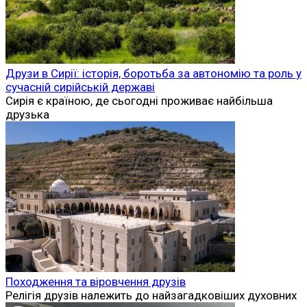
Друзи в Сирії: історія, боротьба за автономію та роль у
сучасній сирійській державі
Сирія є країною, де сьогодні проживає найбільша
друзька
Походження та віровчення друзів
Релігія друзів належить до найзагадковіших духовних