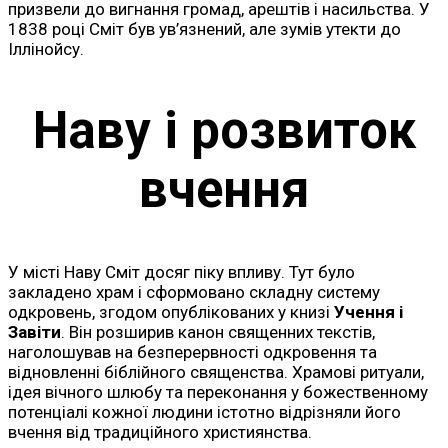
призвели до вигнання громад, арештів і насильства. У
1838 році Сміт був ув’язнений, але зумів утекти до
Іллінойсу.
Наву і розвиток
вчення
У місті Наву Сміт досяг піку впливу. Тут було
закладено храм і сформовано складну систему
одкровень, згодом опублікованих у книзі
Учення і
Завіти
. Він розширив канон священних текстів,
наголошував на безперервності одкровення та
відновленні біблійного священства. Храмові ритуали,
ідея вічного шлюбу та переконання у божественному
потенціалі кожної людини істотно відрізняли його
вчення від традиційного християнства.