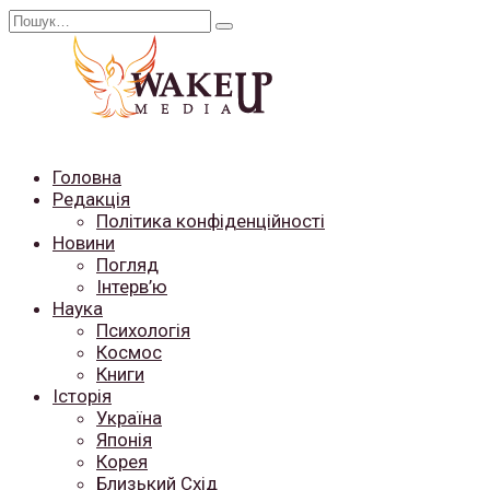
Перейти
Search
до
for:
вмісту
Головна
Редакція
Політика конфіденційності
Новини
Погляд
Інтерв’ю
Наука
Психологія
Космос
Книги
Історія
Україна
Японія
Корея
Близький Схід