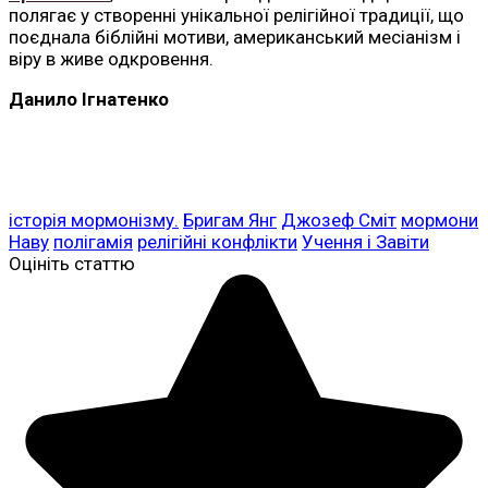
полягає у створенні унікальної релігійної традиції, що
поєднала біблійні мотиви, американський месіанізм і
віру в живе одкровення.
Данило Ігнатенко
історія мормонізму.
Бригам Янг
Джозеф Сміт
мормони
Наву
полігамія
релігійні конфлікти
Учення і Завіти
Оцініть статтю