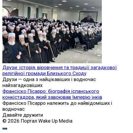
Друзи: історія, віровчення та традиції загадкової
релігійної громади Близького Сходу
Друзи — одна з найцікавіших і водночас
найзагадковіших
Франсіско Пісарро: біографія іспанського
конкістадора, який завоював Імперію інків
Франсіско Пісарро належить до найвідоміших і
водночас
Давайте дружити
© 2026 Портал Wake Up Media