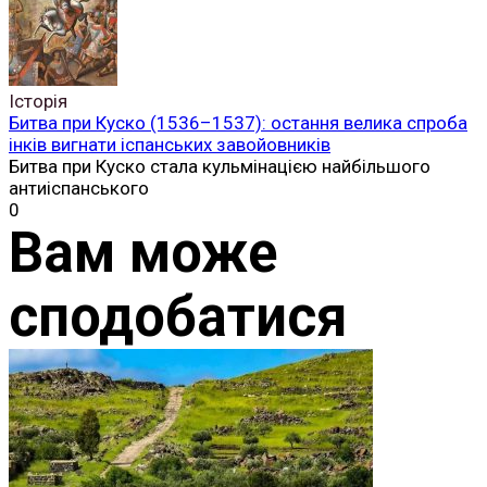
Історія
Битва при Куско (1536–1537): остання велика спроба
інків вигнати іспанських завойовників
Битва при Куско стала кульмінацією найбільшого
антиіспанського
0
Вам може
сподобатися