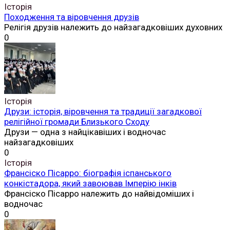
Історія
Походження та віровчення друзів
Релігія друзів належить до найзагадковіших духовних
0
Історія
Друзи: історія, віровчення та традиції загадкової
релігійної громади Близького Сходу
Друзи — одна з найцікавіших і водночас
найзагадковіших
0
Історія
Франсіско Пісарро: біографія іспанського
конкістадора, який завоював Імперію інків
Франсіско Пісарро належить до найвідоміших і
водночас
0