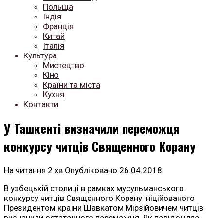
Польща
Індія
Франція
Китай
Італія
Культура
Мистецтво
Кіно
Країни та міста
Кухня
Контакти
У Ташкенті визначили переможця
конкурсу читців Священного Корану
На читання
2 хв
Опубліковано
26.04.2018
В узбецькій столиці в рамках мусульманського
конкурсу читців Священного Корану ініційованого
Президентом країни Шавкатом Мірзійовичем читців
визначили остаточного переможця. Як повідомляє