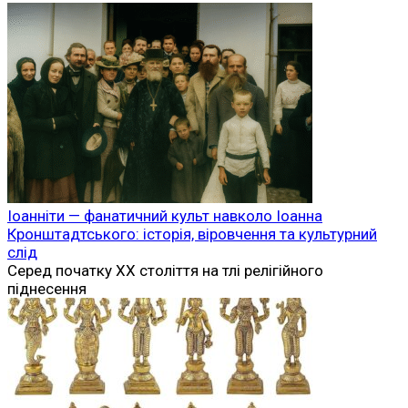
Іоанніти — фанатичний культ навколо Іоанна
Кронштадтського: історія, віровчення та культурний
слід
Серед початку XX століття на тлі релігійного
піднесення