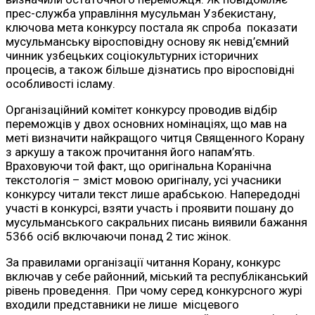
прес-служба управління мусульман Узбекистану,
ключова мета конкурсу постала як спроба показати
мусульманську віросповідну основу як невід’ємний
чинник узбецьких соціокультурних історичних
процесів, а також більше дізнатись про віросповідні
особливості ісламу.
Організаційний комітет конкурсу проводив відбір
переможців у двох основних номінаціях, що мав на
меті визначити найкращого читця Священного Корану
з аркушу а також прочитання його напам’ять.
Враховуючи той факт, що оригінальна Коранічна
текстологія – зміст мовою оригіналу, усі учасники
конкурсу читали текст лише арабською. Напередодні
участі в конкурсі, взяти участь і проявити пошану до
мусульманського сакральних писань виявили бажання
5366 осіб включаючи понад 2 тис жінок.
За правилами організації читання Корану, конкурс
включав у себе районний, міський та республіканський
рівень проведення. При чому серед конкурсного журі
входили представники не лише місцевого