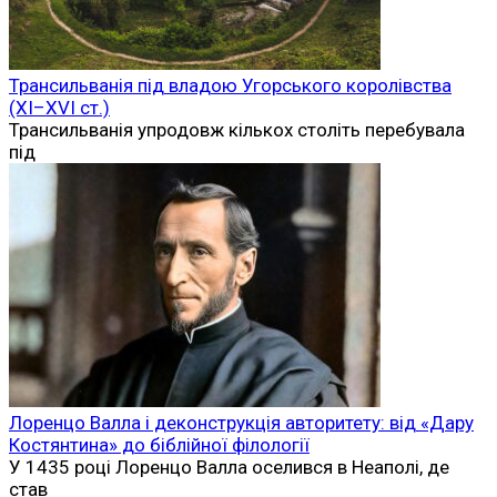
Трансильванія під владою Угорського королівства
(XI–XVI ст.)
Трансильванія упродовж кількох століть перебувала
під
Лоренцо Валла і деконструкція авторитету: від «Дару
Костянтина» до біблійної філології
У 1435 році Лоренцо Валла оселився в Неаполі, де
став