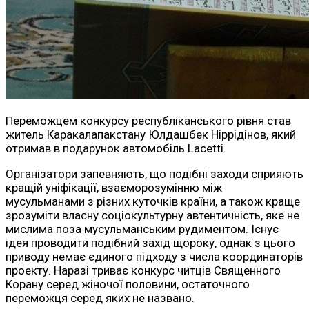
Переможцем конкурсу республіканського рівня став
житель Каракалапакстану Юлдашбек Ніррідінов, який
отримав в подарунок автомобіль Lacetti.
Організатори запевняють, що подібні заходи сприяють
кращій уніфікації, взаєморозумінню між
мусульманами з різних куточків країни, а також краще
зрозуміти власну соціокультурну автентичність, яке не
мислима поза мусульманським рудиментом. Існує
ідея проводити подібний захід щороку, однак з цього
приводу немає єдиного підходу з числа координаторів
проекту. Наразі триває конкурс читців Священного
Корану серед жіночої половини, остаточного
переможця серед яких не названо.