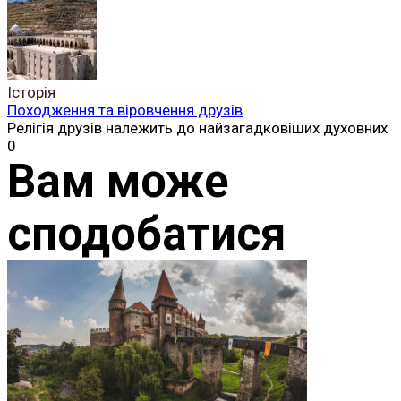
Історія
Походження та віровчення друзів
Релігія друзів належить до найзагадковіших духовних
0
Вам може
сподобатися