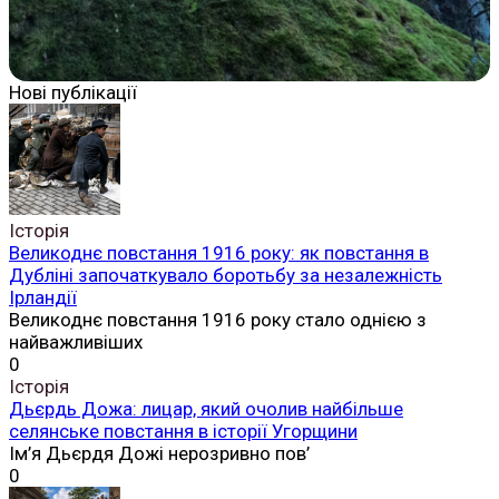
Нові публікації
Історія
Великоднє повстання 1916 року: як повстання в
Дубліні започаткувало боротьбу за незалежність
Ірландії
Великоднє повстання 1916 року стало однією з
найважливіших
0
Історія
Дьєрдь Дожа: лицар, який очолив найбільше
селянське повстання в історії Угорщини
Ім’я Дьєрдя Дожі нерозривно пов’
0