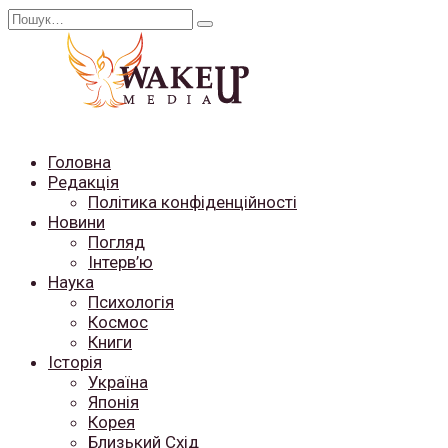
Перейти
Search
до
for:
вмісту
Головна
Редакція
Політика конфіденційності
Новини
Погляд
Інтерв’ю
Наука
Психологія
Космос
Книги
Історія
Україна
Японія
Корея
Близький Схід