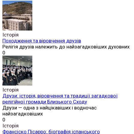
Історія
Походження та віровчення друзів
Релігія друзів належить до найзагадковіших духовних
0
Історія
Друзи: історія, віровчення та традиції загадкової
релігійної громади Близького Сходу
Друзи — одна з найцікавіших і водночас
найзагадковіших
0
Історія
Франсіско Пісарро: біографія іспанського