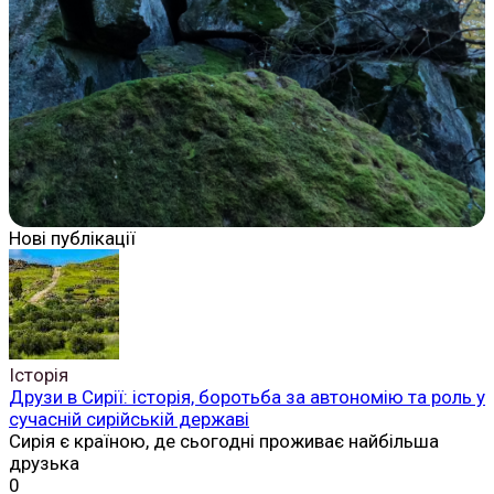
Нові публікації
Історія
Друзи в Сирії: історія, боротьба за автономію та роль у
сучасній сирійській державі
Сирія є країною, де сьогодні проживає найбільша
друзька
0