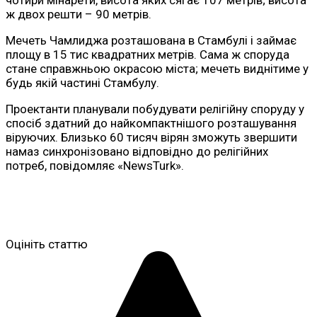
чотири мінарети, висота яких сягає 107 метрів; висота
ж двох решти – 90 метрів.
Мечеть Чамлиджа розташована в Стамбулі і займає
площу в 15 тис квадратних метрів. Сама ж споруда
стане справжньою окрасою міста; мечеть виднітиме у
будь якій частині Стамбулу.
Проектанти планували побудувати релігійну споруду у
спосіб здатний до найкомпактнішого розташування
віруючих. Близько 60 тисяч вірян зможуть звершити
намаз синхронізовано відповідно до релігійних
потреб, повідомляє «NewsTurk».
Оцініть статтю