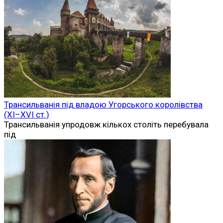
Трансильванія під владою Угорського королівства
(XI–XVI ст.)
Трансильванія упродовж кількох століть перебувала
під