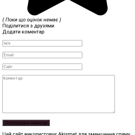
( Поки що оцінок немає )
Поділитися з друзями
Додати коментар
Ім'я
*
Email
*
Сайт
Коментар
Цей сайт використовує Akismet для зменшення спаму.