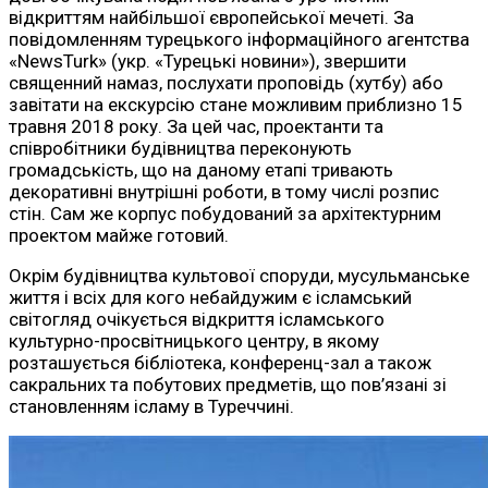
відкриттям найбільшої європейської мечеті. За
повідомленням турецького інформаційного агентства
«NewsTurk» (укр. «Турецькі новини»), звершити
священний намаз, послухати проповідь (хутбу) або
завітати на екскурсію стане можливим приблизно 15
травня 2018 року. За цей час, проектанти та
співробітники будівництва переконують
громадськість, що на даному етапі тривають
декоративні внутрішні роботи, в тому числі розпис
стін. Сам же корпус побудований за архітектурним
проектом майже готовий.
Окрім будівництва культової споруди, мусульманське
життя і всіх для кого небайдужим є ісламський
світогляд очікується відкриття ісламського
культурно-просвітницького центру, в якому
розташується бібліотека, конференц-зал а також
сакральних та побутових предметів, що пов’язані зі
становленням ісламу в Туреччині.