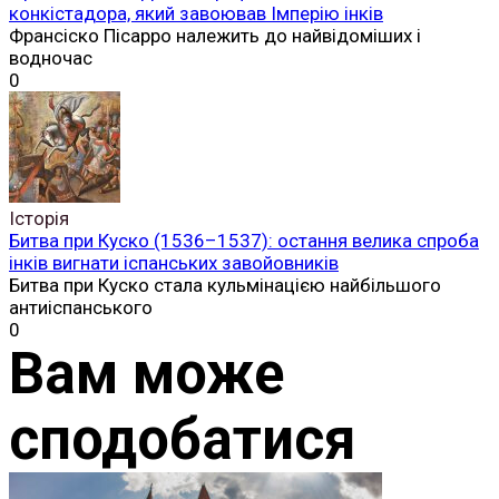
конкістадора, який завоював Імперію інків
Франсіско Пісарро належить до найвідоміших і
водночас
0
Історія
Битва при Куско (1536–1537): остання велика спроба
інків вигнати іспанських завойовників
Битва при Куско стала кульмінацією найбільшого
антиіспанського
0
Вам може
сподобатися