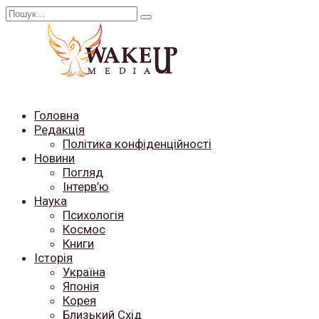
Перейти
Search
до
for:
вмісту
Головна
Редакція
Політика конфіденційності
Новини
Погляд
Інтерв’ю
Наука
Психологія
Космос
Книги
Історія
Україна
Японія
Корея
Близький Схід