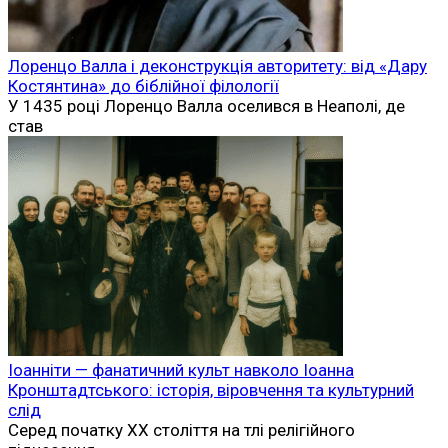
Лоренцо Валла і деконструкція авторитету: від «Дару
Костянтина» до біблійної філології
У 1435 році Лоренцо Валла оселився в Неаполі, де
став
Іоанніти — фанатичний культ навколо Іоанна
Кронштадтського: історія, віровчення та культурний
слід
Серед початку XX століття на тлі релігійного