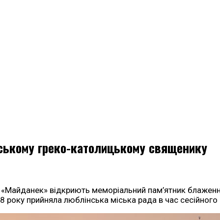
нському греко-католицькому священику
 «Майданек» відкриють меморіальний пам’ятник блаженн
18 року прийняла люблінська міська рада в час сесійного