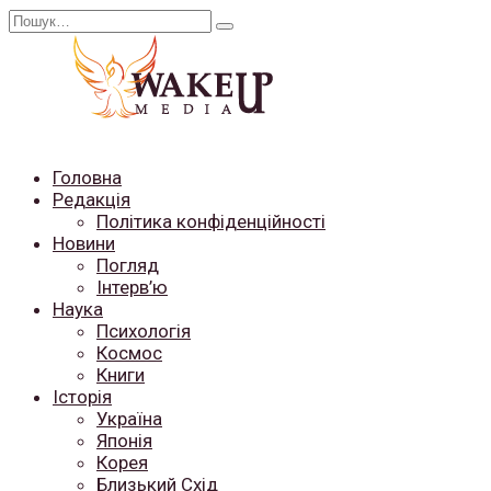
Перейти
Search
до
for:
вмісту
Головна
Редакція
Політика конфіденційності
Новини
Погляд
Інтерв’ю
Наука
Психологія
Космос
Книги
Історія
Україна
Японія
Корея
Близький Схід