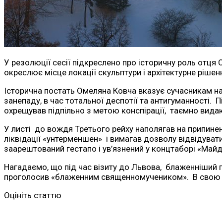
У резолюції сесії підкреслено про історичну роль отц
окреслює місце локації скульптури і архітектурне ріше
Історична постать Омеляна Ковча вказує сучасникам на
занепаду, в час тотальної деспотії та антигуманності. П
охрещував підпільно з метою конспірації, таємно вида
У листі до вождя Третього рейху наполягав на припиненн
ліквідації «унтерменшен» і вимагав дозволу відвідувати 
заарештований гестапо і ув’язнений у концтаборі «Май
Нагадаємо, що під час візиту до Львова, блаженніший п
проголосив «блаженним священномучеником». В свою ч
Оцініть статтю