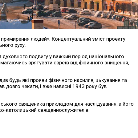
а примирення людей». Концептуальний зміст проекту
ьного руху.
я духовного подвигу у важкий період національного
 намагаючись врятувати євреїв від фізичного знищення,
див будь які прояви фізичного насилля, цькування та
тав довго чекати, і вже навесні 1943 року був
їнського священика прикладом для наслідування, а його
ко-католицький священнослужителів.