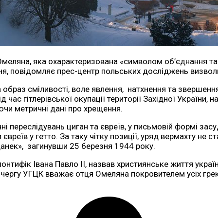
я Омеляна, яка охарактеризована «символом об’єднання т
ння, повідомляє прес-центр польських досліджень визвол
 образ сміливості, воле явлення, натхнення та звершенн
ід час гітлерівської окупації території Західної України,
ючи метричні дані про хрещення.
і переслідувань циган та євреїв, у письмовій формі засу
євреїв у гетто. За таку чітку позиції, уряд вермахту не с
данек», загинувши 25 березня 1944 року.
онтифік Івана Павло II, назвав християнське життя укра
ергу УГЦК вважає отця Омеляна покровителем усіх гре