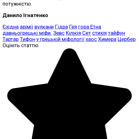
потужністю.
Данило Ігнатенко
Єхідна
арімії
вулкани
Гідра
Гея
гора Етна
давньогрецькі міфи.
Зевс
Кілікія
Сет
стихія
тайфун
Тартар
Тифон
у грецькій міфології
хаос
Химера
Цербер
Оцініть статтю