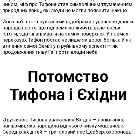
чином, міф про Тифона став символічним тлумаченням
природних явищ, які люди не могли пояснити інакше.
Його зв’язок із вулканами відображає уявлення давніх
народів про те, що під землею живуть велетенські
істоти, здатні впливати на земну поверхню. У поемах і
переказах Тифон постає не лише як ворог богів, а й як
втілення самої Землі у її руйнівному аспекті — як
продовження гніву Геї проти влади неба.
Потомство
Тифона і Єхідни
Дружиною Тифона вважалася Єхідна — напівжінка,
напівзмія, яка народила від нього низку чудовиськ.
Серед їхніх дітей — триголовий пес Цербер, охоронець