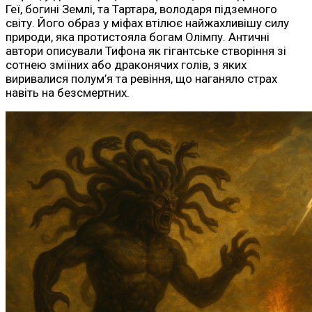
Геї, богині Землі, та Тартара, володаря підземного
світу. Його образ у міфах втілює найжахливішу силу
природи, яка протистояла богам Олімпу. Античні
автори описували Тифона як гігантське створіння зі
сотнею зміїних або драконячих голів, з яких
виривалися полум’я та ревіння, що наганяло страх
навіть на безсмертних.