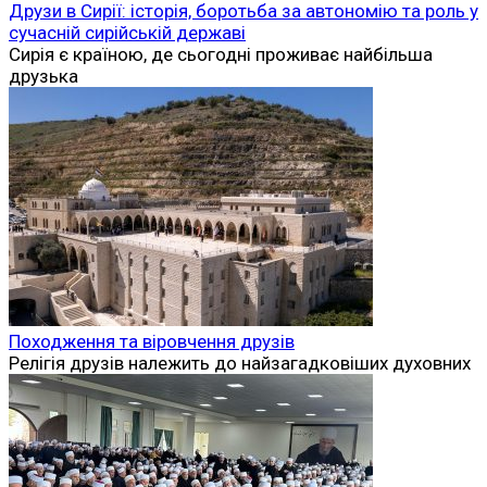
Друзи в Сирії: історія, боротьба за автономію та роль у
сучасній сирійській державі
Сирія є країною, де сьогодні проживає найбільша
друзька
Походження та віровчення друзів
Релігія друзів належить до найзагадковіших духовних