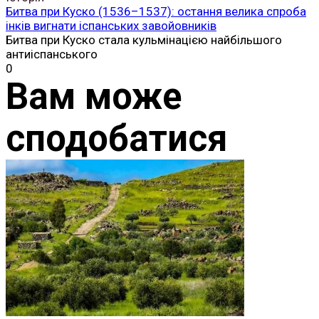
Битва при Куско (1536–1537): остання велика спроба
інків вигнати іспанських завойовників
Битва при Куско стала кульмінацією найбільшого
антиіспанського
0
Вам може
сподобатися