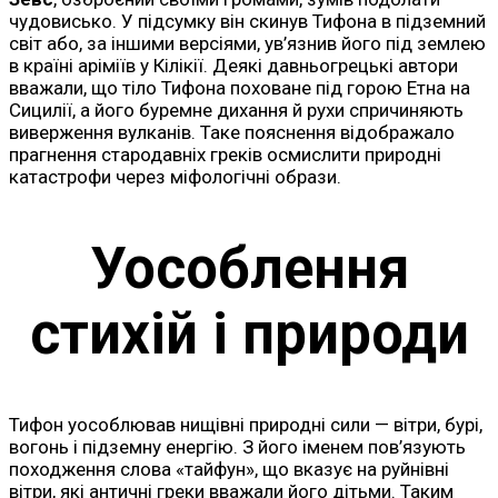
чудовисько. У підсумку він скинув Тифона в підземний
світ або, за іншими версіями, ув’язнив його під землею
в країні аріміїв у Кілікії. Деякі давньогрецькі автори
вважали, що тіло Тифона поховане під горою Етна на
Сицилії, а його буремне дихання й рухи спричиняють
виверження вулканів. Таке пояснення відображало
прагнення стародавніх греків осмислити природні
катастрофи через міфологічні образи.
Уособлення
стихій і природи
Тифон уособлював нищівні природні сили — вітри, бурі,
вогонь і підземну енергію. З його іменем пов’язують
походження слова «тайфун», що вказує на руйнівні
вітри, які античні греки вважали його дітьми. Таким