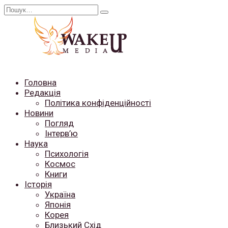
Перейти
Search
до
for:
вмісту
Головна
Редакція
Політика конфіденційності
Новини
Погляд
Інтерв’ю
Наука
Психологія
Космос
Книги
Історія
Україна
Японія
Корея
Близький Схід