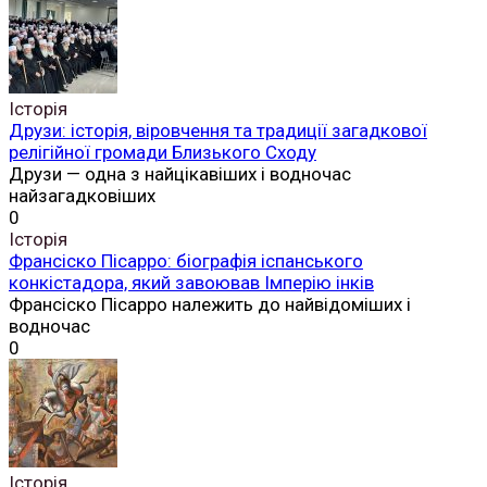
Історія
Друзи: історія, віровчення та традиції загадкової
релігійної громади Близького Сходу
Друзи — одна з найцікавіших і водночас
найзагадковіших
0
Історія
Франсіско Пісарро: біографія іспанського
конкістадора, який завоював Імперію інків
Франсіско Пісарро належить до найвідоміших і
водночас
0
Історія