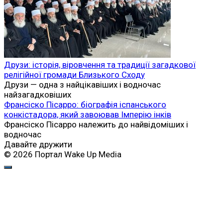
Друзи: історія, віровчення та традиції загадкової
релігійної громади Близького Сходу
Друзи — одна з найцікавіших і водночас
найзагадковіших
Франсіско Пісарро: біографія іспанського
конкістадора, який завоював Імперію інків
Франсіско Пісарро належить до найвідоміших і
водночас
Давайте дружити
© 2026 Портал Wake Up Media