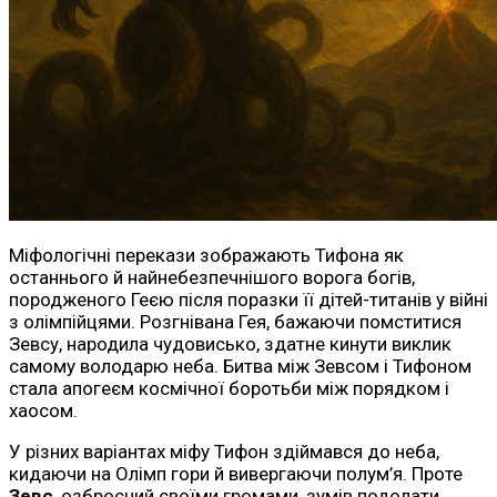
Міфологічні перекази зображають Тифона як
останнього й найнебезпечнішого ворога богів,
породженого Геєю після поразки її дітей-титанів у війні
з олімпійцями. Розгнівана Гея, бажаючи помститися
Зевсу, народила чудовисько, здатне кинути виклик
самому володарю неба. Битва між Зевсом і Тифоном
стала апогеєм космічної боротьби між порядком і
хаосом.
У різних варіантах міфу Тифон здіймався до неба,
кидаючи на Олімп гори й вивергаючи полум’я. Проте
Зевс
, озброєний своїми громами, зумів подолати