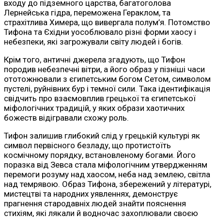
входу до підземного царства, багатоголова
Лернейська гідра, переможена Гераклом, та
страхітлива Химера, що вивергала полум’я. Потомство
Тифона та Єхідни уособлювало різні форми хаосу і
небезпеки, які загрожували світу людей і богів.
Крім того, античні джерела згадують, що Тифон
породив небезпечні вітри, а його образ у пізніші часи
ототожнювали з єгипетським богом Сетом, символом
пустелі, руйнівних бур і темної сили. Така ідентифікація
свідчить про взаємовплив грецької та єгипетської
міфологічних традицій, у яких образи хаотичних
божеств відігравали схожу роль.
Тифон залишив глибокий слід у грецькій культурі як
символ первісного безладу, що протистоїть
космічному порядку, встановленому богами. Його
поразка від Зевса стала міфологічним утвердженням
перемоги розуму над хаосом, неба над землею, світла
над темрявою. Образ Тифона, збережений у літературі,
мистецтві та народних уявленнях, демонструє
прагнення стародавніх людей знайти пояснення
стихіям, які лякали й водночас захоплювали своєю