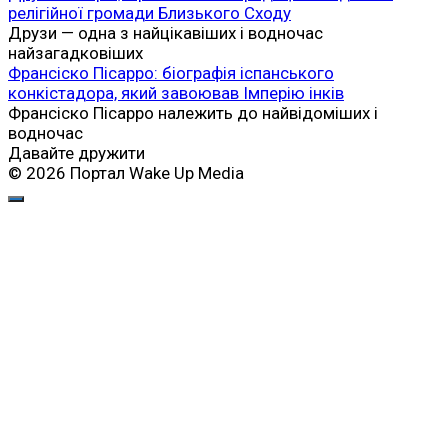
релігійної громади Близького Сходу
Друзи — одна з найцікавіших і водночас
найзагадковіших
Франсіско Пісарро: біографія іспанського
конкістадора, який завоював Імперію інків
Франсіско Пісарро належить до найвідоміших і
водночас
Давайте дружити
© 2026 Портал Wake Up Media