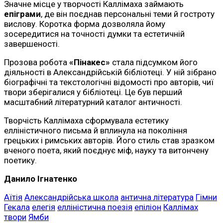
Значне місце у творчості Каллімаха займають
епіграми
, де він поєднав персональні теми й гостроту
вислову. Коротка форма дозволяла йому
зосередитися на точності думки та естетичній
завершеності.
Прозова робота
«Пінакес»
стала підсумком його
діяльності в Александрійській бібліотеці. У ній зібрано
біографічні та текстологічні відомості про авторів, чиї
твори зберігалися у бібліотеці. Це був перший
масштабний літературний каталог античності.
Творчість Каллімаха сформувала естетику
елліністичного письма й вплинула на покоління
грецьких і римських авторів. Його стиль став зразком
вченого поета, який поєднує міф, науку та витончену
поетику.
Данило Ігнатенко
Аїтія
Александрійська школа
антична література
Гімни
Гекала
елегія
елліністична поезія
епіліон
Каллімах
твори
Ямби