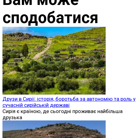
сподобатися
Друзи в Сирії: історія, боротьба за автономію та роль у
сучасній сирійській державі
Сирія є країною, де сьогодні проживає найбільша
друзька