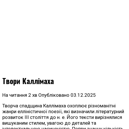
Твори Каллімаха
На читання
2 хв
Опубліковано
03.12.2025
Творча спадщина Каллімаха охоплює різноманітні
жанри елліністичної поезії, які визначили літературний
розвиток III століття до н. е. Його тексти вирізнялися
вишуканим стилем, увагою до деталей та
інтелектуальною насиченістю. Попри значну кількість