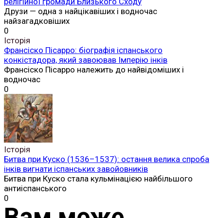
релігійної громади Близького Сходу
Друзи — одна з найцікавіших і водночас
найзагадковіших
0
Історія
Франсіско Пісарро: біографія іспанського
конкістадора, який завоював Імперію інків
Франсіско Пісарро належить до найвідоміших і
водночас
0
Історія
Битва при Куско (1536–1537): остання велика спроба
інків вигнати іспанських завойовників
Битва при Куско стала кульмінацією найбільшого
антиіспанського
0
Вам може