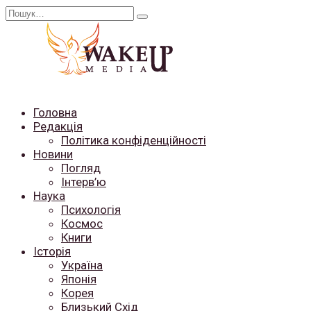
Перейти
Search
до
for:
вмісту
Головна
Редакція
Політика конфіденційності
Новини
Погляд
Інтерв’ю
Наука
Психологія
Космос
Книги
Історія
Україна
Японія
Корея
Близький Схід