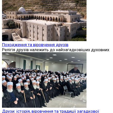
Походження та віровчення друзів
Релігія друзів належить до найзагадковіших духовних
Друзи: історія, віровчення та традиції загадкової