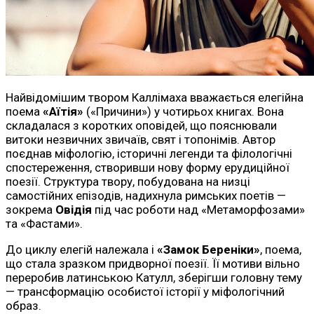
Найвідомішим твором Каллімаха вважається елегійна
поема
«Аїтія»
(«Причини») у чотирьох книгах. Вона
складалася з коротких оповідей, що пояснювали
витоки незвичних звичаїв, свят і топонімів. Автор
поєднав міфологію, історичні легенди та філологічні
спостереження, створивши нову форму ерудиційної
поезії. Структура твору, побудована на низці
самостійних епізодів, надихнула римських поетів —
зокрема
Овідія
під час роботи над «Метаморфозами»
та «Фастами».
До циклу елегій належала і
«Замок Береніки»
, поема,
що стала зразком придворної поезії. Її мотиви вільно
переробив латинською Катулл, зберігши головну тему
— трансформацію особистої історії у міфологічний
образ.