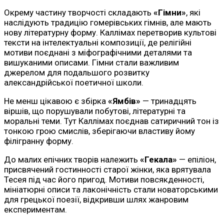
Окрему частину творчості складають
«Гімни»
, які
наслідують традицію гомерівських гімнів, але мають
нову літературну форму. Каллімах перетворив культові
тексти на інтелектуальні композиції, де релігійні
мотиви поєднані з міфографічними деталями та
вишуканими описами. Гімни стали важливим
джерелом для подальшого розвитку
александрійської поетичної школи.
Не менш цікавою є збірка
«Ямбів»
— тринадцять
віршів, що порушували побутові, літературні та
моральні теми. Тут Каллімах поєднав сатиричний тон із
тонкою грою смислів, зберігаючи властиву йому
філігранну форму.
До малих епічних творів належить
«Гекала»
— епіліон,
присвячений гостинності старої жінки, яка врятувала
Тесея під час його пригод. Мотиви повсякденності,
мініатюрні описи та лаконічність стали новаторськими
для грецької поезії, відкривши шлях жанровим
експериментам.