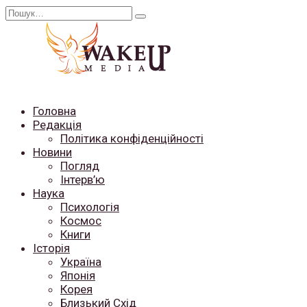
Перейти
Search
до
for:
вмісту
Головна
Редакція
Політика конфіденційності
Новини
Погляд
Інтерв’ю
Наука
Психологія
Космос
Книги
Історія
Україна
Японія
Корея
Близький Схід