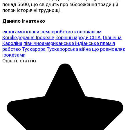
понад 5600, що свідчить про збереження традицій
попри історичні труднощі.
Данило Ігнатенко
екзогамні клани
землеробство
колоніалізм
Конфедерація Ірокезів
корінні народи США.
Північна
Кароліна
північноамериканське індіанське плем'я
рабство
Тускарора
Тускарорська війна
що розмовляє
ірокезами
Оцініть статтю