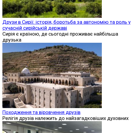
Друзи в Сирії: історія, боротьба за автономію та роль у
сучасній сирійській державі
Сирія є країною, де сьогодні проживає найбільша
друзька
Походження та віровчення друзів
Релігія друзів належить до найзагадковіших духовних