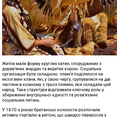
Житла мали форму круглих хатин, споруджених з
дерев’яних жердин та вкритих корою. Соціальна
організація була складною: плем’я поділялося на
екзогамні клани, які, у свою чергу, групувалися на дві
частини в кожному з трьох племен, яка складали цей
народ. Така структура відігравала ключову роль у
збереженні внутрішньої єдності та розв’язанні
соціальних питань.
У 1670-х роках британські колоністи розпочали
активну торгівлю в регіоні, що швидко переросла у