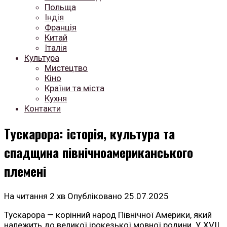
Польща
Індія
Франція
Китай
Італія
Культура
Мистецтво
Кіно
Країни та міста
Кухня
Контакти
Тускарора: історія, культура та
спадщина північноамериканського
племені
На читання
2 хв
Опубліковано
25.07.2025
Тускарора — корінний народ Північної Америки, який
належить до великої ірокезької мовної родини. У XVII