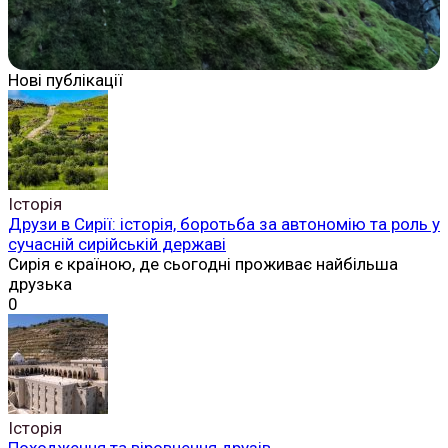
Нові публікації
Історія
Друзи в Сирії: історія, боротьба за автономію та роль у
сучасній сирійській державі
Сирія є країною, де сьогодні проживає найбільша
друзька
0
Історія
Походження та віровчення друзів