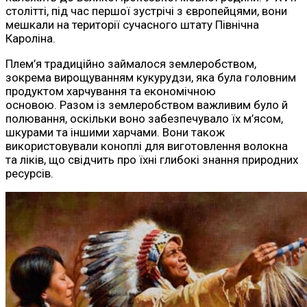
столітті, під час першої зустрічі з європейцями, вони
мешкали на території сучасного штату Північна
Кароліна.
Плем’я традиційно займалося землеробством,
зокрема вирощуванням кукурудзи, яка була головним
продуктом харчування та економічною
основою. Разом із землеробством важливим було й
полювання, оскільки воно забезпечувало їх м’ясом,
шкурами та іншими харчами. Вони також
використовували коноплі для виготовлення волокна
та ліків, що свідчить про їхні глибокі знання природних
ресурсів.