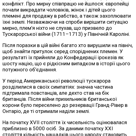
конфлікт. Про мирну співпрацю не йшлося: європейці
почали викрадати чоловіків, жінок і дітей цього
племені для продажу в рабство, а також захоплювати
їхні землі. Незважаючи на спроби вирішити ситуацію
мирно, плем’я ніхто не слухав, що призвело до
Тускарорської війни (1711–1713) у Північній Кароліні.
Після поразки в цій війні багато хто вирушили на північ,
щоб знайти притулок серед споріднених племен. У
результаті їх прийняли до Конфедерації ірокезів як
шосту націю, що є рідкісним випадком в історії цього
потужного об’єднання.
У період Американської революції тускарора
розділилися в своїх симпатіях: значна частина
підтримала повстанців, але дехто став на бік
британців. Після війни прихильників британської
корони було переселено до резервації Гранд-Рівер в
Онтаріо, де ті отримали наділи землі.
На початку XVII століття їх чисельність оцінювалася
приблизно в 5000 осіб. За даними початку XXI
століття кількість нащадків цього народу становить