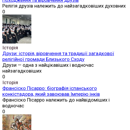
Релігія друзів належить до найзагадковіших духовних
0
Історія
Друзи: історія, віровчення та традиції загадкової
релігійної громади Близького Сходу
Друзи — одна з найцікавіших і водночас
найзагадковіших
0
Історія
Франсіско Пісарро: біографія іспанського
конкістадора, який завоював Імперію інків
Франсіско Пісарро належить до найвідоміших і
водночас
0