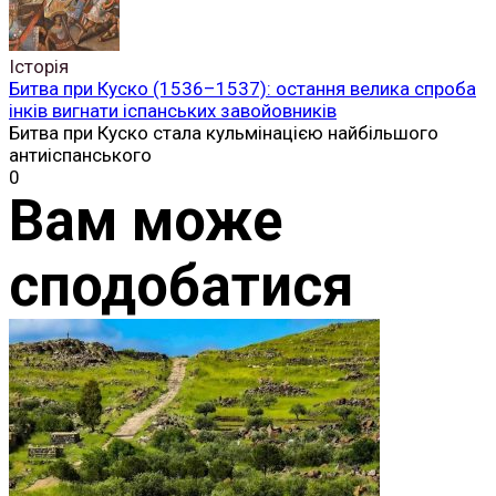
Історія
Битва при Куско (1536–1537): остання велика спроба
інків вигнати іспанських завойовників
Битва при Куско стала кульмінацією найбільшого
антиіспанського
0
Вам може
сподобатися