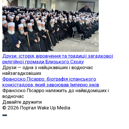
Друзи: історія, віровчення та традиції загадкової
релігійної громади Близького Сходу
Друзи — одна з найцікавіших і водночас
найзагадковіших
Франсіско Пісарро: біографія іспанського
конкістадора, який завоював Імперію інків
Франсіско Пісарро належить до найвідоміших і
водночас
Давайте дружити
© 2026 Портал Wake Up Media