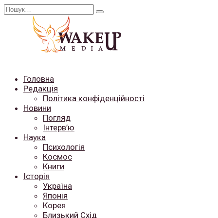
Перейти
Search
до
for:
вмісту
Головна
Редакція
Політика конфіденційності
Новини
Погляд
Інтерв’ю
Наука
Психологія
Космос
Книги
Історія
Україна
Японія
Корея
Близький Схід