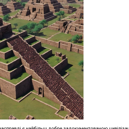
ко) насправді є найбільш добре задокументованою цивілі