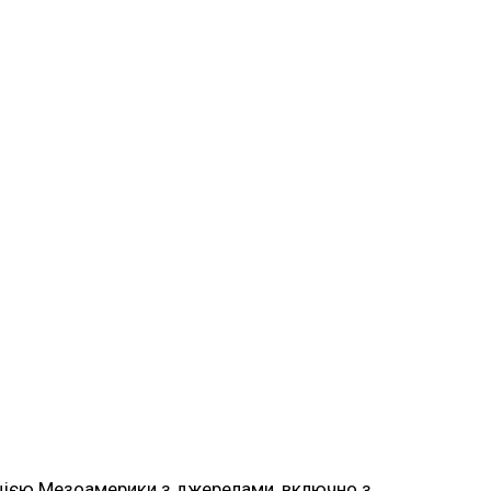
зацією Мезоамерики з джерелами, включно з