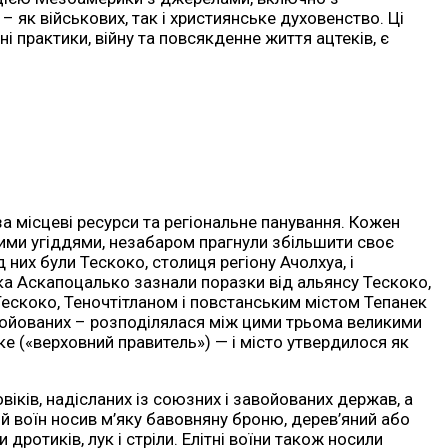
 як військових, так і християнське духовенство. Ці
ні практики, війну та повсякденне життя ацтеків, є
а місцеві ресурси та регіональне панування. Кожен
ькими угіддями, незабаром прагнули збільшити своє
них були Тескоко, столиця регіону Ачолхуа, і
йська Аскапоцалько зазнали поразки від альянсу Тескоко,
Тескоко, Теночтітланом і повстанським містом Тепанек
авойованих – розподілялася між цими трьома великими
ке («верховний правитель») — і місто утвердилося як
іків, надісланих із союзних і завойованих держав, а
ий воїн носив м’яку бавовняну броню, дерев’яний або
ротиків, лук і стріли. Елітні воїни також носили