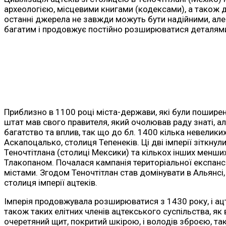
археологією, місцевими книгами (кодексами), а також до
останні джерела не завжди можуть бути надійними, але уя
багатим і продовжує постійно розширюватися деталями
Приблизно в 1100 році міста-держави, які були поширен
штат мав свого правителя, який очолював раду знаті, а
багатство та вплив, так що до бл. 1400 кілька невелики
Аскапоцалько, столиця Тепенеків. Ці дві імперії зіткнул
Теночтітлана (столиці Мексики) та кількох інших менши
Тлакопаном. Почалася кампанія територіальної експанс
містами. Згодом Теночтітлан став домінувати в Альянсі
столиця імперії ацтеків.
Імперія продовжувала розширюватися з 1430 року, і ацт
також таких елітних членів ацтекського суспільства, як
очеретяний щит, покритий шкірою, і володів зброєю, так