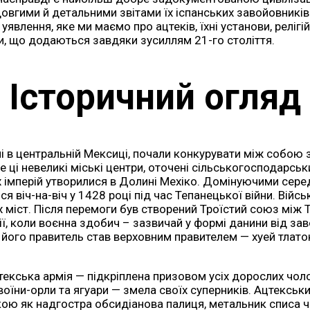
вгими й детальними звітами їх іспанських завойовників –
влення, яке ми маємо про ацтеків, їхні установи, релігій
, що додаються завдяки зусиллям 21-го століття.
Історичний огляд
і в центральній Мексиці, почали конкурувати між собою з
ле ці невеликі міські центри, оточені сільськогосподарс
х імперій утворилися в Долині Мехіко. Домінуючими серед 
ися віч-на-віч у 1428 році під час Тепанецької війни. Ві
х міст. Після перемоги був створений Троїстий союз між 
ії, коли воєнна здобич – зазвичай у формі данини від з
, його правитель став верховним правителем — хуей тлато
екська армія — підкріплена призовом усіх дорослих чолов
 воїни-орли та ягуари — змела своїх суперників. Ацтекськ
ою як надгостра обсидіанова палиця, метальник списа чи д