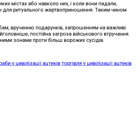
ких містах або навколо них, і коли вони падали,
ан для ритуального жертвоприношення. Таким чином
бам, врученню подарунків, запрошенням на важливі
айголовніше, постійна загроза військового втручання.
ерними зонами проти більш ворожих сусідів.
раби у цивілізації ацтеків
торгівля у цивілізації ацтеків