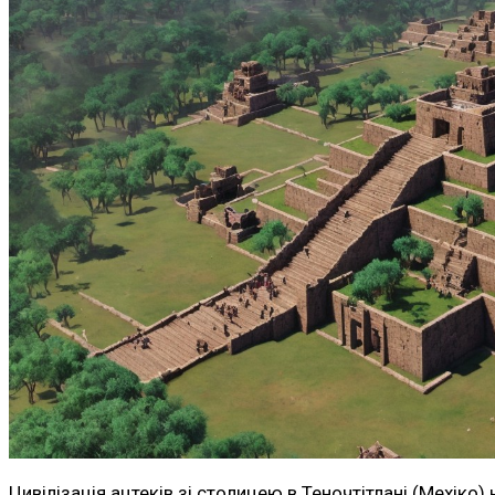
Цивілізація ацтеків зі столицею в Теночтітлані (Мехі