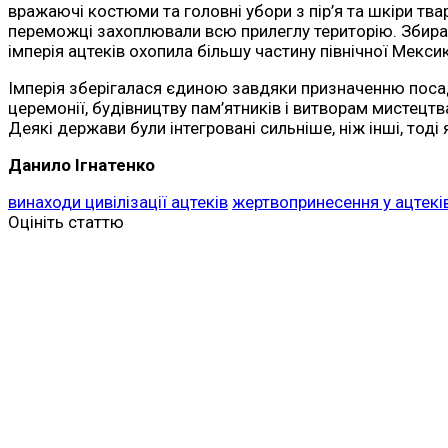
вражаючі костюми та головні убори з пір’я та шкіри твар
переможці захоплювали всю прилеглу територію. Збирал
імперія ацтеків охопила більшу частину північної Мекс
Імперія зберігалася єдиною завдяки призначенню посад
церемонії, будівництву пам’ятників і витворам мистецтва
Деякі держави були інтегровані сильніше, ніж інші, тоді
Данило Ігнатенко
винаходи цивілізації ацтеків
жертвопринесення у ацтекі
Оцініть статтю