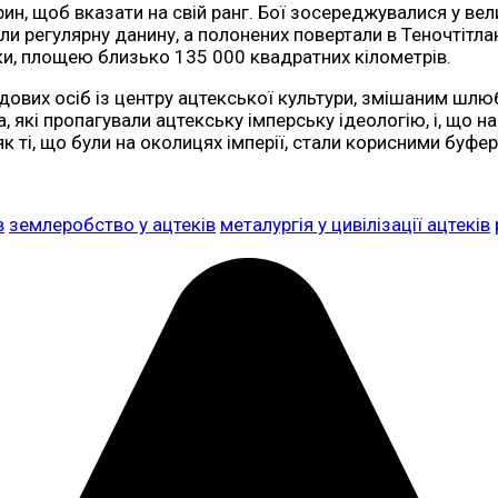
ин, щоб вказати на свій ранг. Бої зосереджувалися у вели
и регулярну данину, а полонених повертали в Теночтітл
ики, площею близько 135 000 квадратних кілометрів.
ових осіб із центру ацтекської культури, змішаним шлю
, які пропагували ацтекську імперську ідеологію, і, що н
 як ті, що були на околицях імперії, стали корисними буф
в
землеробство у ацтеків
металургія у цивілізації ацтеків