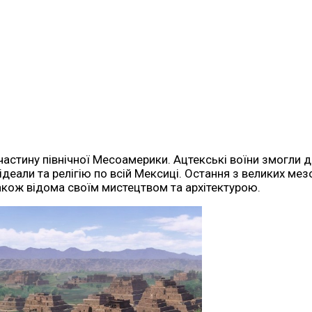
 частину північної Месоамерики. Ацтекські воїни змогли
ідеали та релігію по всій Мексиці. Остання з великих ме
також відома своїм мистецтвом та архітектурою.