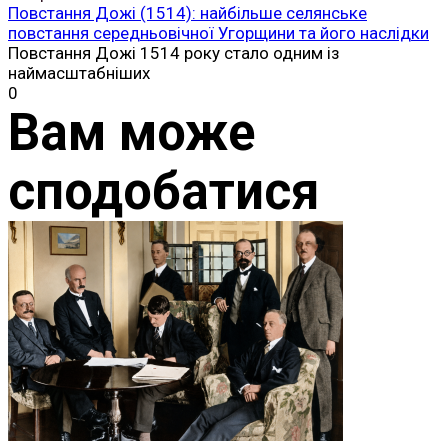
Історія
Ірландська республіканська армія (ІРА): історія
створення, Майкл Коллінз і боротьба за незалежність
Ірландії
Ірландська республіканська армія, більш відома за
абревіатурою
0
Історія
Великоднє повстання 1916 року: як повстання в
Дубліні започаткувало боротьбу за незалежність
Ірландії
Великоднє повстання 1916 року стало однією з
найважливіших
0
Історія
Дьєрдь Дожа: лицар, який очолив найбільше
селянське повстання в історії Угорщини