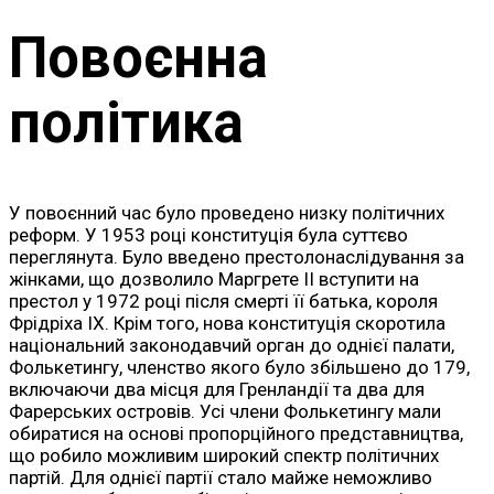
Повоєнна
політика
У повоєнний час було проведено низку політичних
реформ. У 1953 році конституція була суттєво
переглянута. Було введено престолонаслідування за
жінками, що дозволило Маргрете II вступити на
престол у 1972 році після смерті її батька, короля
Фрідріха IX. Крім того, нова конституція скоротила
національний законодавчий орган до однієї палати,
Фолькетингу, членство якого було збільшено до 179,
включаючи два місця для Гренландії та два для
Фарерських островів. Усі члени Фолькетингу мали
обиратися на основі пропорційного представництва,
що робило можливим широкий спектр політичних
партій. Для однієї партії стало майже неможливо