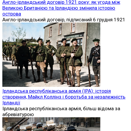
Ім’я Дьєрдя Дожі нерозривно пов’
0
Історія
Повстання Дожі (1514): найбільше селянське
повстання середньовічної Угорщини та його наслідки
Повстання Дожі 1514 року стало одним із
наймасштабніших
0
Вам може
сподобатися