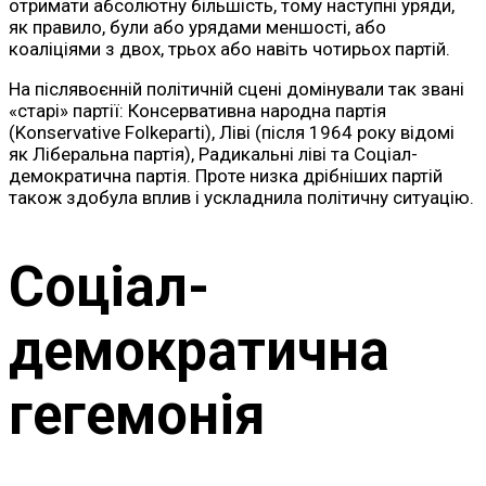
отримати абсолютну більшість, тому наступні уряди,
як правило, були або урядами меншості, або
коаліціями з двох, трьох або навіть чотирьох партій.
На післявоєнній політичній сцені домінували так звані
«старі» партії: Консервативна народна партія
(Konservative Folkeparti), Ліві (після 1964 року відомі
як Ліберальна партія), Радикальні ліві та Соціал-
демократична партія. Проте низка дрібніших партій
також здобула вплив і ускладнила політичну ситуацію.
Соціал-
демократична
гегемонія