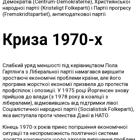
Демократів (Centrum-Demokraterne), Християнської
народної партії (Kristeligt Folkeparti) і Партії прогресу
(Fremskridtspartiet), антиподаткової партії.
Криза 1970-х
Слабкий уряд меншості під керівництвом Пола
Гартлінга з Ліберальної партії намагався вирішити
зростаючі економічні проблеми країни, але його
програма жорсткої економії призвела до протестів
профспілок і опозиції. У 1975 році Йоргенсен знову
прийшов до влади (з 1978 року в коаліції з
лібералами), відмовившись від підтримки лівої
Соціалістичної народної партії (Socialistisk Folkeparti),
яка виступала проти членства Данії в НАТО.
Кінець 1970-х років приніс погіршення економічної
ситуації та неспроможність політичної системи
досягти консенсусу щодо заходів вирішення проблем.