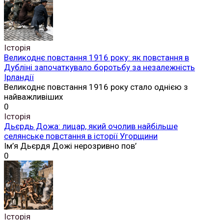
Нові публікації
Історія
Англо-ірландський договір 1921 року: як угода між
Великою Британією та Ірландією змінила історію
острова
Англо-ірландський договір, підписаний 6 грудня 1921
0