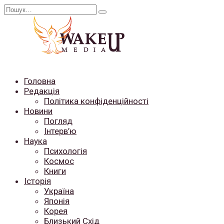
Перейти
Search
до
for:
вмісту
Головна
Редакція
Політика конфіденційності
Новини
Погляд
Інтерв’ю
Наука
Психологія
Космос
Книги
Історія
Україна
Японія
Корея
Близький Схід