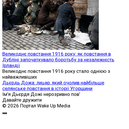
Англо-ірландський договір 1921 року: як угода між
Великою Британією та Ірландією змінила історію
острова
Англо-ірландський договір, підписаний 6 грудня 1921