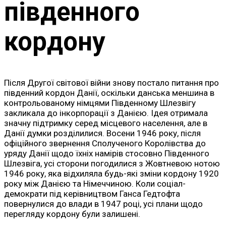
південного
кордону
Після Другої світової війни знову постало питання про
південний кордон Данії, оскільки данська меншина в
контрольованому німцями Південному Шлезвігу
закликала до інкорпорації з Данією. Ідея отримала
значну підтримку серед місцевого населення, але в
Данії думки розділилися. Восени 1946 року, після
офіційного звернення Сполученого Королівства до
уряду Данії щодо їхніх намірів стосовно Південного
Шлезвіга, усі сторони погодилися з Жовтневою нотою
1946 року, яка відхиляла будь-які зміни кордону 1920
року між Данією та Німеччиною. Коли соціал-
демократи під керівництвом Ганса Гедтофта
повернулися до влади в 1947 році, усі плани щодо
перегляду кордону були залишені.