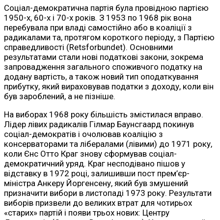
Соціал-демократична партія була провідною партією
1950-х, 60-х і 70-х років. З 1953 по 1968 рік вона
перебувала при владі самостійно або в коаліції з
радикалами та, протягом короткого періоду, з Партією
справедливості (Retsforbundet). Основними
результатами стали нові податкові закони, зокрема
запровадження загального споживчого податку на
додану вартість, а також новий тип оподаткування
прибутку, який вираховував податки з доходу, коли він
був зароблений, а не пізніше.
На виборах 1968 року більшість змістилася вправо.
Лідер лівих радикалів Гілмар Баунсгаард покинув
соціал-демократів і очолював коаліцію з
консерваторами та лібералами (лівими) до 1971 року,
коли Єнс Отто Краг знову сформував соціал-
демократичний уряд. Краг несподівано пішов у
відставку в 1972 році, залишивши пост прем’єр-
міністра Анкеру Йоргенсену, який був змушений
призначити вибори в листопаді 1973 року. Результати
виборів призвели до великих втрат для чотирьох
«старих» партій і появи трьох нових: Центру