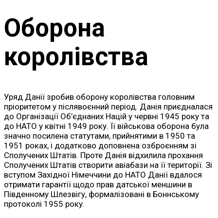
Оборона
королівства
Уряд Данії зробив оборону королівства головним
пріоритетом у післявоєнний період. Данія приєдналася
до Організації Об’єднаних Націй у червні 1945 року та
до НАТО у квітні 1949 року. Її військова оборона була
значно посилена статутами, прийнятими в 1950 та
1951 роках, і додатково доповнена озброєнням зі
Сполучених Штатів. Проте Данія відхилила прохання
Сполучених Штатів створити авіабази на її території. Зі
вступом Західної Німеччини до НАТО Данії вдалося
отримати гарантії щодо прав датської меншини в
Південному Шлезвігу, формалізовані в Боннському
протоколі 1955 року.