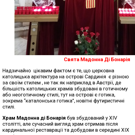
Свята Мадонна Ді Бонарія
Надзичайно цікавим фактом є те, що церковна
католицька архітектура на острові Сардинія є різною
за своїм стилем , не так як наприклад в Австрії, де
більшість католицьких храмів збудовані в готичному
або неоготичному стилі, тут на острові є готика,
зокрема “каталонська готика”, новітні футиристичні
стилі.
Храм Мадонна ді Бонарія
був збудований у XIV
столітті, але сучасний вигляд храм отримав після
кардинальної реставрації та добудови в середині ХІХ