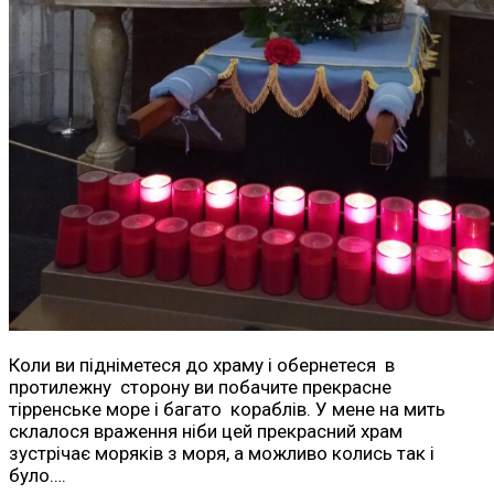
Коли ви підніметеся до храму і обернетеся в
протилежну сторону ви побачите прекрасне
тірренське море і багато кораблів. У мене на мить
склалося враження ніби цей прекрасний храм
зустрічає моряків з моря, а можливо колись так і
було….