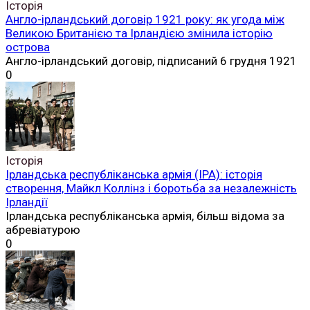
Історія
Англо-ірландський договір 1921 року: як угода між
Великою Британією та Ірландією змінила історію
острова
Англо-ірландський договір, підписаний 6 грудня 1921
0
Історія
Ірландська республіканська армія (ІРА): історія
створення, Майкл Коллінз і боротьба за незалежність
Ірландії
Ірландська республіканська армія, більш відома за
абревіатурою
0