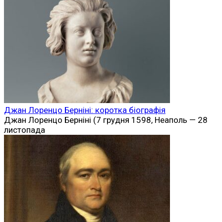
Джан Лоренцо Берніні: коротка біографія
Джан Лоренцо Берніні (7 грудня 1598, Неаполь — 28
листопада