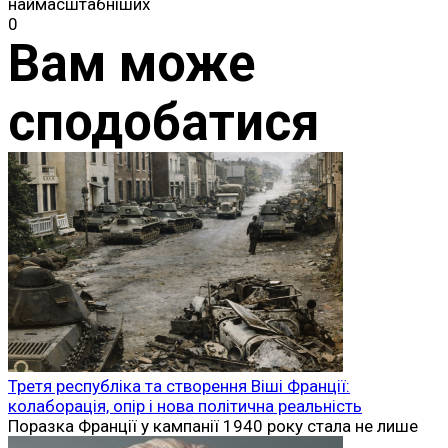
наймасштабніших
0
Вам може
сподобатися
Третя республіка та створення Віші Франції:
колаборація, опір і нова політична реальність
Поразка Франції у кампанії 1940 року стала не лише