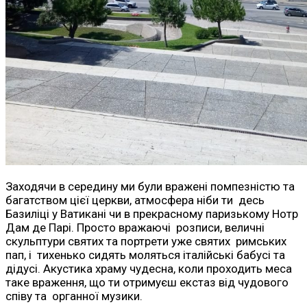
Заходячи в середину ми були вражені помпезністю та
багатством цієї церкви, атмосфера ніби ти десь
Базиліці у Ватикані чи в прекрасному паризькому Нотр
Дам де Парі. Просто вражаючі розписи, величні
скульптури святих та портрети уже святих римських
пап, і тихенько сидять моляться італійські бабусі та
дідусі. Акустика храму чудесна, коли проходить меса
таке враження, що ти отримуєш екстаз від чудового
співу та органної музики.