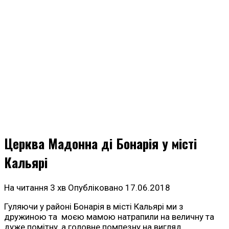
Церква Мадонна ді Бонарія у місті
Кальярі
На читання
3 хв
Опубліковано
17.06.2018
Гуляючи у районі Бонарія в місті Кальярі ми з
дружиною та моєю мамою натрапили на величну та
дуже помітну, а головне помпезну на вигляд