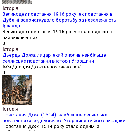
Історія
Великоднє повстання 1916 року: як повстання в
Дубліні започаткувало боротьбу за незалежність
Ірландії
Великоднє повстання 1916 року стало однією з
найважливіших
0
Історія
Дьєрдь Дожа: лицар, який очолив найбільше
селянське повстання в історії Угорщини
Ім’я Дьєрдя Дожі нерозривно пов’
0
Історія
Повстання Дожі (1514): найбільше селянське
повстання середньовічної Угорщини та його наслідки
Повстання Дожі 1514 року стало одним із