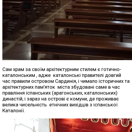
Сам храм за своїм архітектурним стилем є готично-
каталонським , адже каталонські правителі довгий
час правили островом Сардинія, і чимало історичних та
архітектурних пам’яток міста збудовані саме в час
правління іспанських (арагонських, каталонських)
династій, і зараз на острові є комуни, де проживає
велика чисельність етнічних вихідців з іспанської
Каталонії.