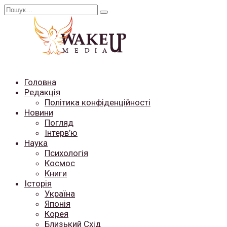
Перейти
Search
до
for:
вмісту
Головна
Редакція
Політика конфіденційності
Новини
Погляд
Інтерв’ю
Наука
Психологія
Космос
Книги
Історія
Україна
Японія
Корея
Близький Схід