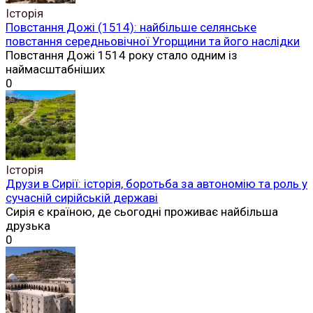
Історія
Повстання Дожі (1514): найбільше селянське
повстання середньовічної Угорщини та його наслідки
Повстання Дожі 1514 року стало одним із
наймасштабніших
0
Історія
Друзи в Сирії: історія, боротьба за автономію та роль у
сучасній сирійській державі
Сирія є країною, де сьогодні проживає найбільша
друзька
0