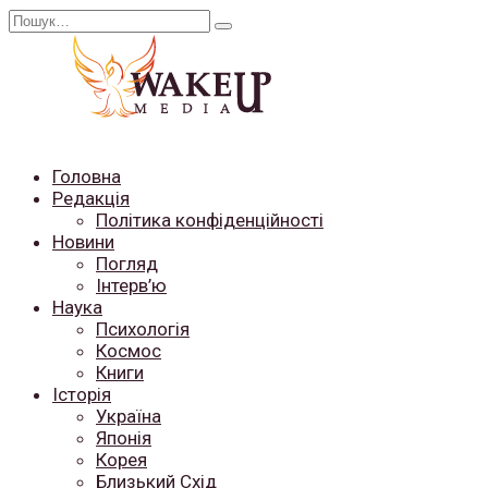
Перейти
Search
до
for:
вмісту
Головна
Редакція
Політика конфіденційності
Новини
Погляд
Інтерв’ю
Наука
Психологія
Космос
Книги
Історія
Україна
Японія
Корея
Близький Схід