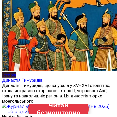
Історія
Династія Тимуридів
Династія Тимуридів, що існувала у XV–XVI століттях,
стала яскравою сторінкою історії Центральної Азії,
Ірану та навколишніх регіонів. Ця династія тюрко-
монгольського
Читай
безкоштовно
Нові публікації