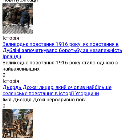
Історія
Великоднє повстання 1916 року: як повстання в
Дубліні започаткувало боротьбу за незалежність
Ірландії
Великоднє повстання 1916 року стало однією з
найважливіших
0
Історія
Дьєрдь Дожа: лицар, який очолив найбільше
селянське повстання в історії Угорщини
Ім’я Дьєрдя Дожі нерозривно пов’
0