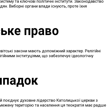
систему та ключові політичні інститути. Законодавство
ян. Виборні органи влади існують, проте їхня
ське право
світські закони мають допоміжний характер. Релігійні
гійними інституціями, що забезпечує ідеологічну
ипадок
й поєднує духовне лідерство Католицької церкви з
бмежену територію та населення ця теократія має радше