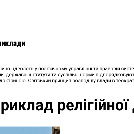
приклади
йної ідеології у політичному управлінні та правовій сист
и, державні інститути та суспільні норми підпорядковуют
октриною. Світський принцип розподілу влади в теократі
приклад релігійно