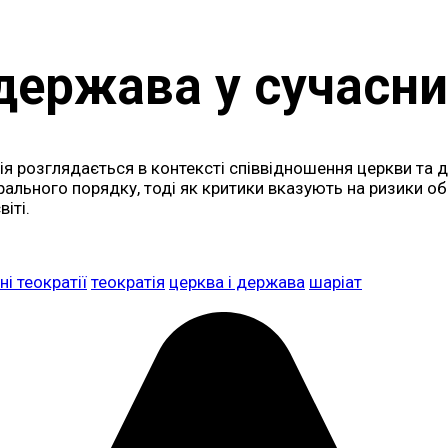
 держава у сучасни
тія розглядається в контексті співвідношення церкви та
рального порядку, тоді як критики вказують на ризики о
іті.
ні теократії
теократія
церква і держава
шаріат