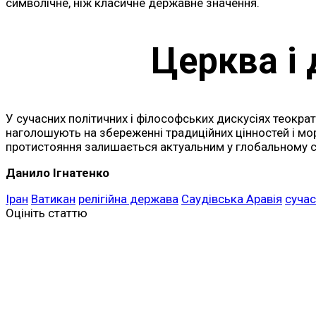
символічне, ніж класичне державне значення.
Церква і
У сучасних політичних і філософських дискусіях теокра
наголошують на збереженні традиційних цінностей і мо
протистояння залишається актуальним у глобальному св
Данило Ігнатенко
Іран
Ватикан
релігійна держава
Саудівська Аравія
сучас
Оцініть статтю