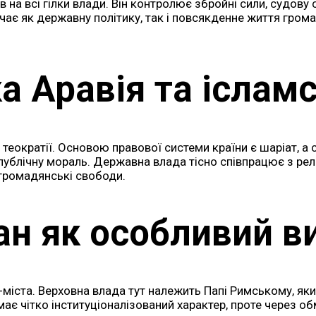
 на всі гілки влади. Він контролює збройні сили, судову 
ає як державну політику, так і повсякденне життя громад
а Аравія та іслам
теократії. Основою правової системи країни є шаріат, а 
ублічну мораль. Державна влада тісно співпрацює з релі
 громадянські свободи.
ан як особливий в
міста. Верховна влада тут належить Папі Римському, яки
ає чітко інституціоналізований характер, проте через о