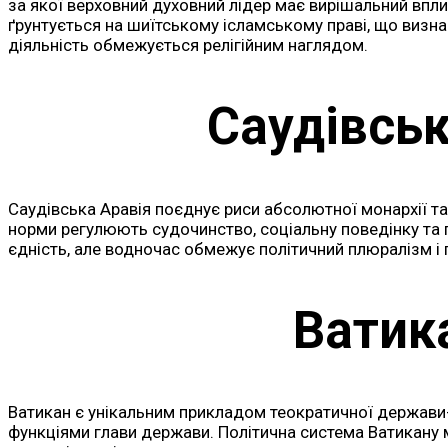
за якої верховний духовний лідер має вирішальний вплив
ґрунтується на шиїтському ісламському праві, що визнач
діяльність обмежується релігійним наглядом.
Саудівськ
Саудівська Аравія поєднує риси абсолютної монархії та 
норми регулюють судочинство, соціальну поведінку та п
єдність, але водночас обмежує політичний плюралізм і
Ватик
Ватикан є унікальним прикладом теократичної держави-
функціями глави держави. Політична система Ватикану м