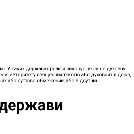
емі. У таких державах релігія виконує не лише духовну
ься авторитету священних текстів або духовних лідерів,
ях або суттєво обмежений, або відсутній.
ї держави