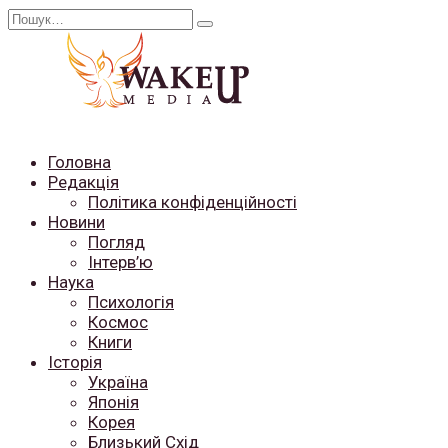
Перейти
Search
до
for:
вмісту
Головна
Редакція
Політика конфіденційності
Новини
Погляд
Інтерв’ю
Наука
Психологія
Космос
Книги
Історія
Україна
Японія
Корея
Близький Схід