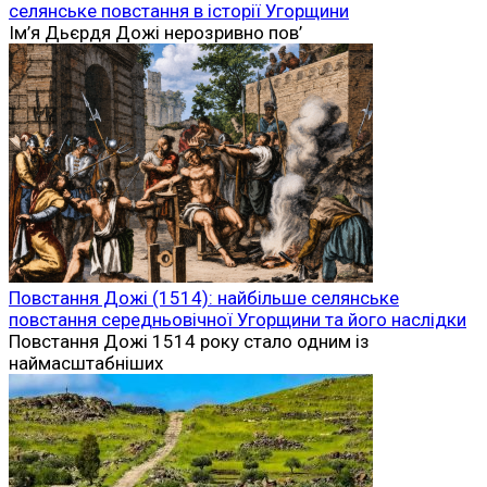
селянське повстання в історії Угорщини
Ім’я Дьєрдя Дожі нерозривно пов’
Повстання Дожі (1514): найбільше селянське
повстання середньовічної Угорщини та його наслідки
Повстання Дожі 1514 року стало одним із
наймасштабніших