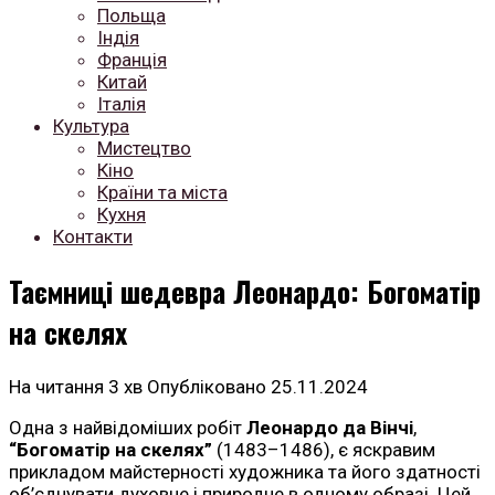
Польща
Індія
Франція
Китай
Італія
Культура
Мистецтво
Кіно
Країни та міста
Кухня
Контакти
Таємниці шедевра Леонардо: Богоматір
на скелях
На читання
3 хв
Опубліковано
25.11.2024
Одна з найвідоміших робіт
Леонардо да Вінчі
,
“Богоматір на скелях”
(1483–1486), є яскравим
прикладом майстерності художника та його здатності
об’єднувати духовне і природне в одному образі. Цей