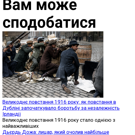
Вам може
сподобатися
Великоднє повстання 1916 року: як повстання в
Дубліні започаткувало боротьбу за незалежність
Ірландії
Великоднє повстання 1916 року стало однією з
найважливіших
Дьєрдь Дожа: лицар, який очолив найбільше