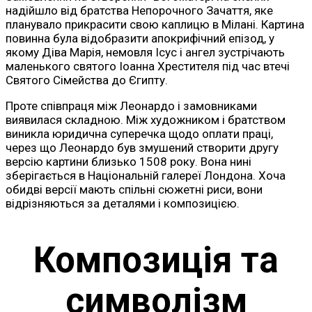
надійшло від братства Непорочного Зачаття, яке
планувало прикрасити свою каплицю в Мілані. Картина
повинна була відобразити апокрифічний епізод, у
якому Діва Марія, немовля Ісус і ангел зустрічають
маленького святого Іоанна Хрестителя під час втечі
Святого Сімейства до Єгипту.
Проте співпраця між Леонардо і замовниками
виявилася складною. Між художником і братством
виникла юридична суперечка щодо оплати праці,
через що Леонардо був змушений створити другу
версію картини близько 1508 року. Вона нині
зберігається в Національній галереї Лондона. Хоча
обидві версії мають спільні сюжетні риси, вони
відрізняються за деталями і композицією.
Композиція та
символізм