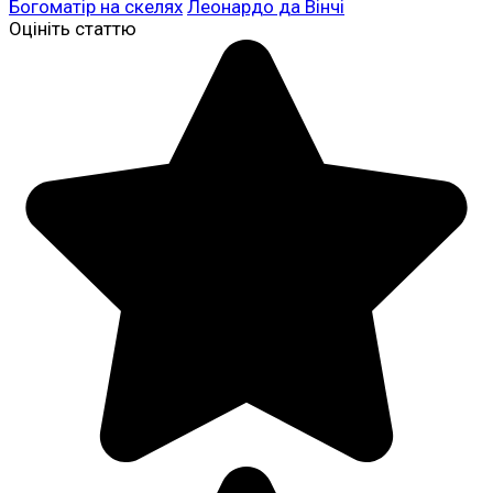
Богоматір на скелях
Леонардо да Вінчі
Оцініть статтю