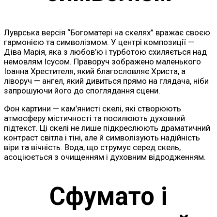
Луврська версія “Богоматері на скелях” вражає своєю
гармонією та символізмом. У центрі композиції —
Діва Марія, яка з любов’ю і турботою схиляється над
немовлям Ісусом. Праворуч зображено маленького
Іоанна Хрестителя, який благословляє Христа, а
ліворуч — ангел, який дивиться прямо на глядача, ніби
запрошуючи його до споглядання сцени.
Фон картини — кам’янисті скелі, які створюють
атмосферу містичності та посилюють духовний
підтекст. Ці скелі не лише підкреслюють драматичний
контраст світла і тіні, але й символізують надійність
віри та вічність. Вода, що струмує серед скель,
асоціюється з очищенням і духовним відродженням.
Сфумато і