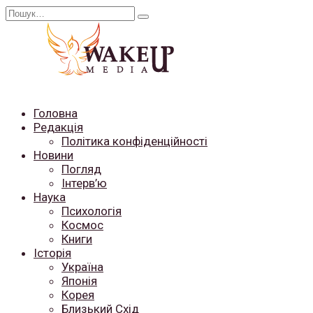
Перейти
Search
до
for:
вмісту
Головна
Редакція
Політика конфіденційності
Новини
Погляд
Інтерв’ю
Наука
Психологія
Космос
Книги
Історія
Україна
Японія
Корея
Близький Схід