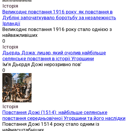
Історія
Великоднє повстання 1916 року: як повстання в
Дубліні започаткувало боротьбу за незалежність
Ірландії
Великоднє повстання 1916 року стало однією з
найважливіших
0
Історія
Дьєрдь Дожа: лицар, який очолив найбільше
селянське повстання в історії Угорщини
Ім’я Дьєрдя Дожі нерозривно пов’
0
Історія
Повстання Дожі (1514): найбільше селянське
повстання середньовічної Угорщини та його наслідки
Повстання Дожі 1514 року стало одним із
наймасштабніших