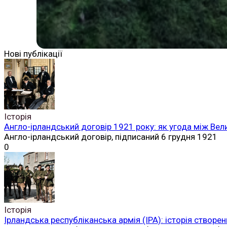
Нові публікації
Історія
Англо-ірландський договір 1921 року: як угода між Вел
Англо-ірландський договір, підписаний 6 грудня 1921
0
Історія
Ірландська республіканська армія (ІРА): історія створен