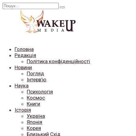
Перейти
Search
до
for:
вмісту
Головна
Редакція
Політика конфіденційності
Новини
Погляд
Інтерв’ю
Наука
Психологія
Космос
Книги
Історія
Україна
Японія
Корея
Близький Схід