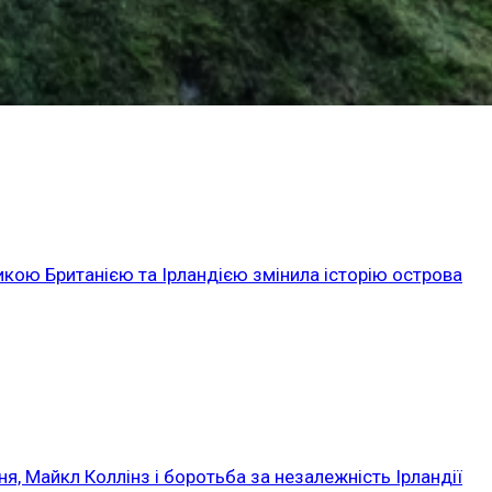
икою Британією та Ірландією змінила історію острова
ня, Майкл Коллінз і боротьба за незалежність Ірландії