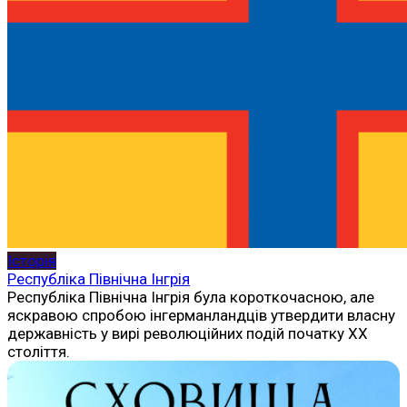
Історія
Республіка Північна Інгрія
Республіка Північна Інгрія була короткочасною, але
яскравою спробою інгерманландців утвердити власну
державність у вирі революційних подій початку ХХ
століття.