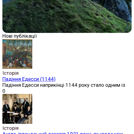
Нові публікації
Історія
Падіння Едесси (1144)
Падіння Едесси наприкінці 1144 року стало одним із
0
Історія
Англо-ірландський договір 1921 року: як угода між