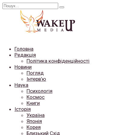
Перейти
Search
до
for:
вмісту
Головна
Редакція
Політика конфіденційності
Новини
Погляд
Інтерв’ю
Наука
Психологія
Космос
Книги
Історія
Україна
Японія
Корея
Близький Схід