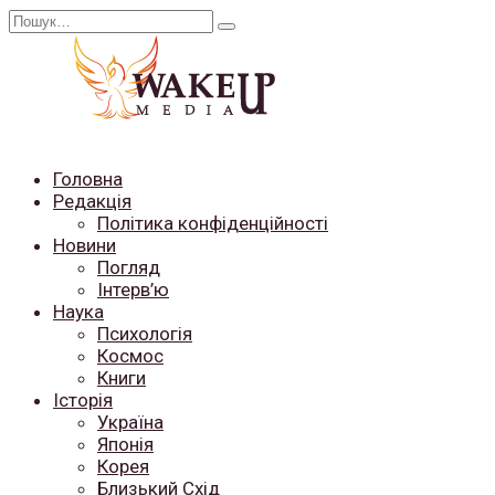
Перейти
Search
до
for:
вмісту
Головна
Редакція
Політика конфіденційності
Новини
Погляд
Інтерв’ю
Наука
Психологія
Космос
Книги
Історія
Україна
Японія
Корея
Близький Схід