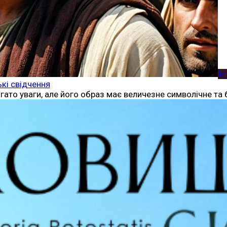
Іс
ькі свідчення
агато уваги, але його образ має величезне символічне та