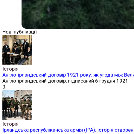
Нові публікації
Історія
Англо-ірландський договір 1921 року: як угода між Вел
Англо-ірландський договір, підписаний 6 грудня 1921
0
Історія
Ірландська республіканська армія (ІРА): історія створен