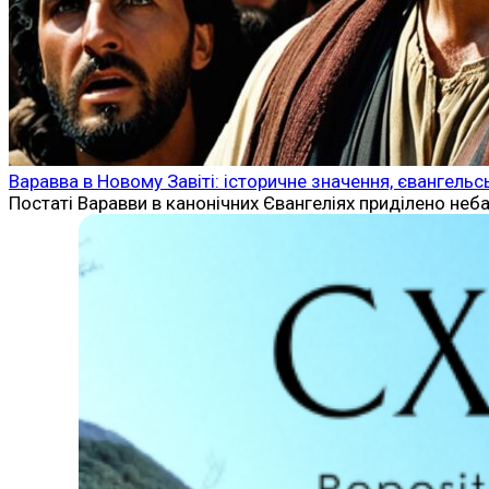
Варавва в Новому Завіті: історичне значення, євангельс
Постаті Варавви в канонічних Євангеліях приділено неб