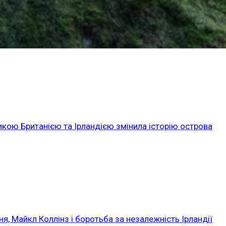
икою Британією та Ірландією змінила історію острова
ня, Майкл Коллінз і боротьба за незалежність Ірландії