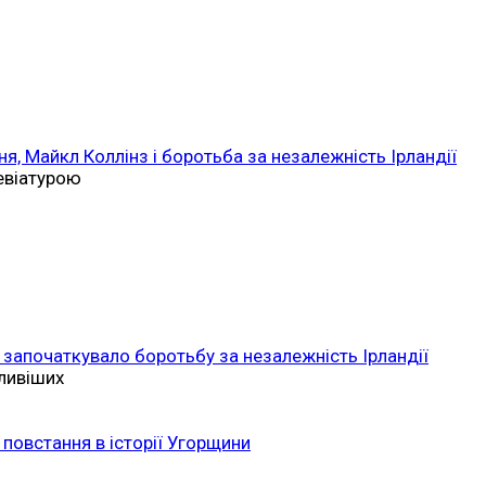
ня, Майкл Коллінз і боротьба за незалежність Ірландії
ревіатурою
 започаткувало боротьбу за незалежність Ірландії
ливіших
повстання в історії Угорщини