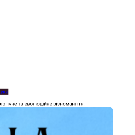
аука
огічне та еволюційне різноманіття.