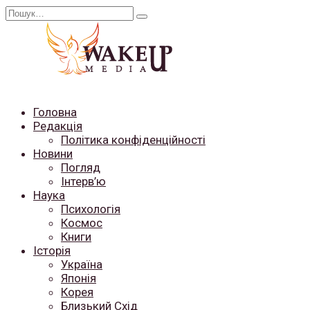
Перейти
Search
до
for:
вмісту
Головна
Редакція
Політика конфіденційності
Новини
Погляд
Інтерв’ю
Наука
Психологія
Космос
Книги
Історія
Україна
Японія
Корея
Близький Схід