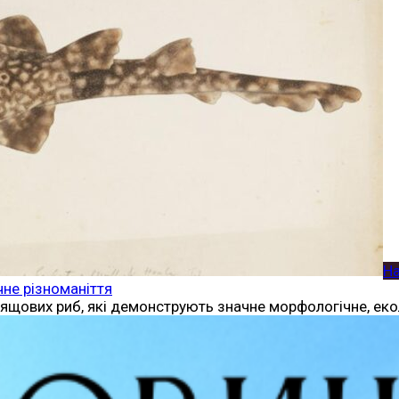
Н
чне різноманіття
ящових риб, які демонструють значне морфологічне, екол