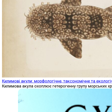
Килимові акули: морфологічне, таксономічне та екологі
Килимова акула охоплює гетерогенну групу морських хр