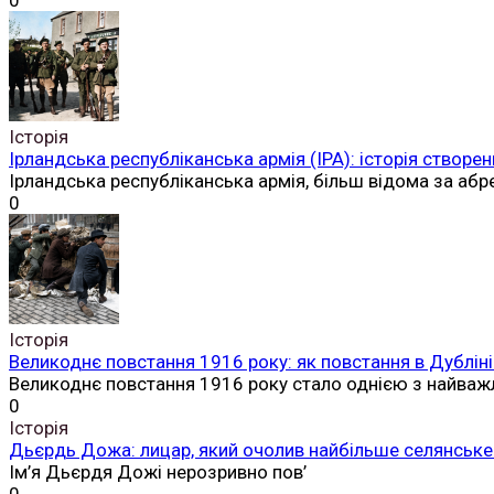
0
Історія
Ірландська республіканська армія (ІРА): історія створен
Ірландська республіканська армія, більш відома за аб
0
Історія
Великоднє повстання 1916 року: як повстання в Дубліні
Великоднє повстання 1916 року стало однією з найваж
0
Історія
Дьєрдь Дожа: лицар, який очолив найбільше селянське 
Ім’я Дьєрдя Дожі нерозривно пов’