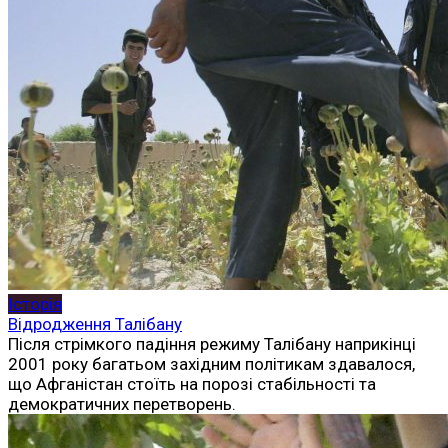
Історія
Відродження Талібану
Після стрімкого падіння режиму Талібану наприкінці
2001 року багатьом західним політикам здавалося,
що Афганістан стоїть на порозі стабільності та
демократичних перетворень.