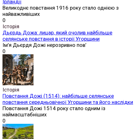
Ірландії
Великоднє повстання 1916 року стало однією з
найважливіших
0
Історія
Дьєрдь Дожа: лицар, який очолив найбільше
селянське повстання в історії Угорщини
Ім’я Дьєрдя Дожі нерозривно пов’
0
Історія
Повстання Дожі (1514): найбільше селянське
повстання середньовічної Угорщини та його наслідки
Повстання Дожі 1514 року стало одним із
наймасштабніших
0