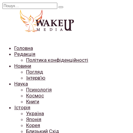
Перейти
Search
до
for:
вмісту
Головна
Редакція
Політика конфіденційності
Новини
Погляд
Інтерв’ю
Наука
Психологія
Космос
Книги
Історія
Україна
Японія
Корея
Близький Схід