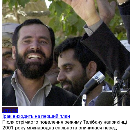
Історія
Ірак виходить на перший план
Після стрімкого повалення режиму Талібану наприкінці
2001 року міжнародна спільнота опинилася перед