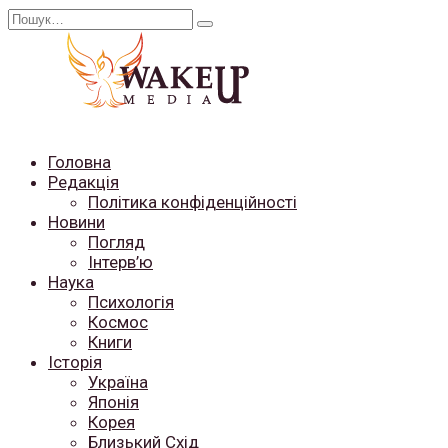
Перейти
Search
до
for:
вмісту
Головна
Редакція
Політика конфіденційності
Новини
Погляд
Інтерв’ю
Наука
Психологія
Космос
Книги
Історія
Україна
Японія
Корея
Близький Схід