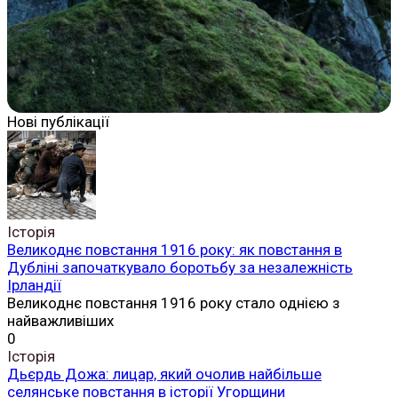
Нові публікації
Історія
Великоднє повстання 1916 року: як повстання в
Дубліні започаткувало боротьбу за незалежність
Ірландії
Великоднє повстання 1916 року стало однією з
найважливіших
0
Історія
Дьєрдь Дожа: лицар, який очолив найбільше
селянське повстання в історії Угорщини