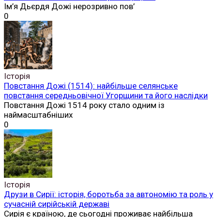
Ім’я Дьєрдя Дожі нерозривно пов’
0
Історія
Повстання Дожі (1514): найбільше селянське
повстання середньовічної Угорщини та його наслідки
Повстання Дожі 1514 року стало одним із
наймасштабніших
0
Історія
Друзи в Сирії: історія, боротьба за автономію та роль у
сучасній сирійській державі
Сирія є країною, де сьогодні проживає найбільша