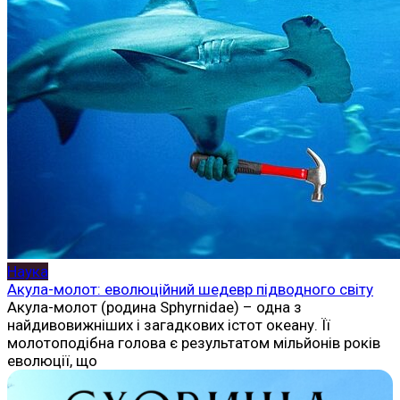
Наука
Акула-молот: еволюційний шедевр підводного світу
Акула-молот (родина Sphyrnidae) – одна з
найдивовижніших і загадкових істот океану. Її
молотоподібна голова є результатом мільйонів років
еволюції, що