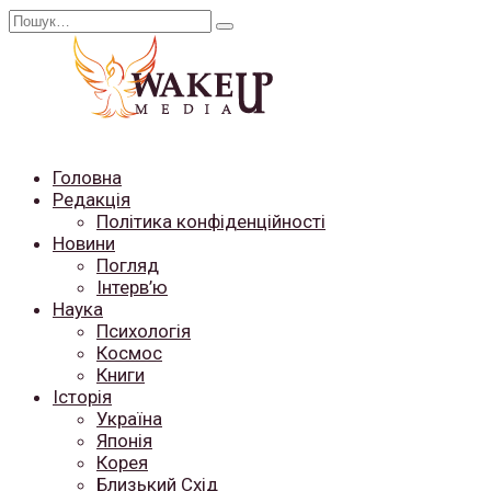
Перейти
Search
до
for:
вмісту
Головна
Редакція
Політика конфіденційності
Новини
Погляд
Інтерв’ю
Наука
Психологія
Космос
Книги
Історія
Україна
Японія
Корея
Близький Схід