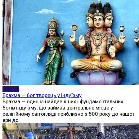
Історія
Брахма — бог творець у індуїзму
Брахма — один із найдавніших і фундаментальних
богів індуїзму, що займав центральне місце у
релігійному світогляді приблизно з 500 року до нашої
ери до