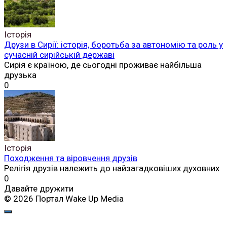
Історія
Друзи в Сирії: історія, боротьба за автономію та роль у
сучасній сирійській державі
Сирія є країною, де сьогодні проживає найбільша
друзька
0
Історія
Походження та віровчення друзів
Релігія друзів належить до найзагадковіших духовних
0
Давайте дружити
© 2026 Портал Wake Up Media