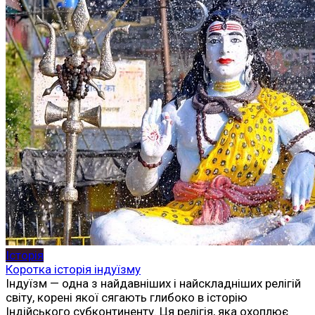
Історія
Коротка історія індуїзму
Індуїзм — одна з найдавніших і найскладніших релігій
світу, корені якої сягають глибоко в історію
Індійського субконтиненту. Ця релігія, яка охоплює