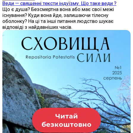
Веди — священні тексти індуїзму. Що таке веди ?
Що є душа? Безсмертна вона або має свої межі
існування? Куди вона йде, залишаючи тілесну
оболонку? На ці та інші питання людство шукає
відповіді з найдавніших часів.
Читай
безкоштовно