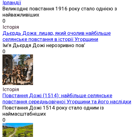
Ірландії
Великоднє повстання 1916 року стало однією з
найважливіших
0
Історія
Дьєрдь Дожа: лицар, який очолив найбільше
селянське повстання в історії Угорщини
Ім’я Дьєрдя Дожі нерозривно пов’
0
Історія
Повстання Дожі (1514): найбільше селянське
повстання середньовічної Угорщини та його наслідки
Повстання Дожі 1514 року стало одним із
наймасштабніших
0