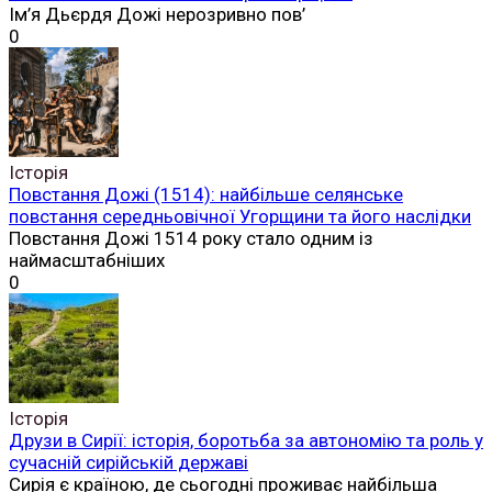
Ім’я Дьєрдя Дожі нерозривно пов’
0
Історія
Повстання Дожі (1514): найбільше селянське
повстання середньовічної Угорщини та його наслідки
Повстання Дожі 1514 року стало одним із
наймасштабніших
0
Історія
Друзи в Сирії: історія, боротьба за автономію та роль у
сучасній сирійській державі
Сирія є країною, де сьогодні проживає найбільша