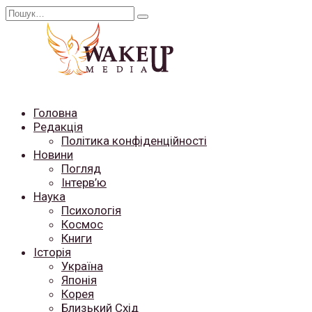
Перейти
Search
до
for:
вмісту
Головна
Редакція
Політика конфіденційності
Новини
Погляд
Інтерв’ю
Наука
Психологія
Космос
Книги
Історія
Україна
Японія
Корея
Близький Схід