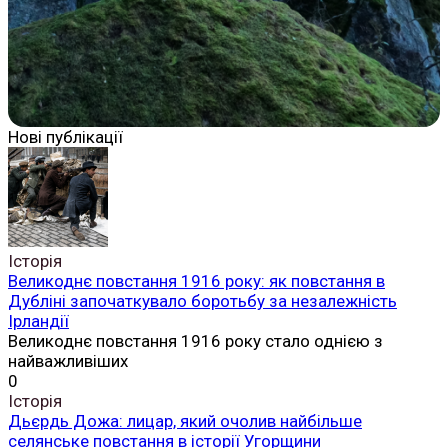
Нові публікації
Історія
Великоднє повстання 1916 року: як повстання в
Дубліні започаткувало боротьбу за незалежність
Ірландії
Великоднє повстання 1916 року стало однією з
найважливіших
0
Історія
Дьєрдь Дожа: лицар, який очолив найбільше
селянське повстання в історії Угорщини