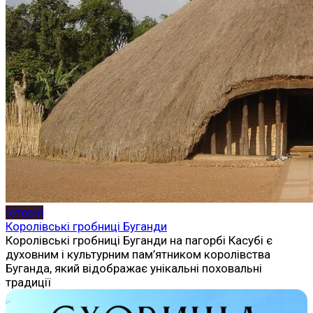
Історія
Королівські гробниці Буганди
Королівські гробниці Буганди на пагорбі Касубі є
духовним і культурним пам’ятником королівства
Буганда, який відображає унікальні поховальні
традиції