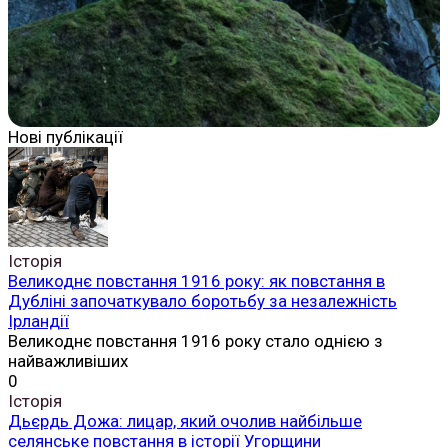
Нові публікації
Історія
Великоднє повстання 1916 року: як повстання в
Дубліні започаткувало боротьбу за незалежність
Ірландії
Великоднє повстання 1916 року стало однією з
найважливіших
0
Історія
Дьєрдь Дожа: лицар, який очолив найбільше
селянське повстання в історії Угорщини