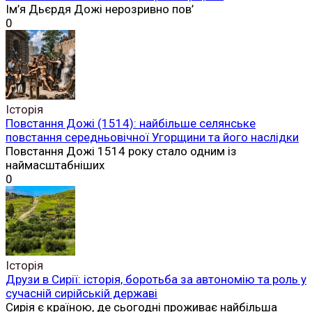
Ім’я Дьєрдя Дожі нерозривно пов’
0
Історія
Повстання Дожі (1514): найбільше селянське
повстання середньовічної Угорщини та його наслідки
Повстання Дожі 1514 року стало одним із
наймасштабніших
0
Історія
Друзи в Сирії: історія, боротьба за автономію та роль у
сучасній сирійській державі
Сирія є країною, де сьогодні проживає найбільша