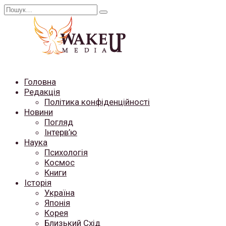
Перейти
Search
до
for:
вмісту
Головна
Редакція
Політика конфіденційності
Новини
Погляд
Інтерв’ю
Наука
Психологія
Космос
Книги
Історія
Україна
Японія
Корея
Близький Схід