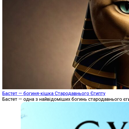
Бастет — богиня-кішка Стародавнього Єгипту
Бастет — одна з найвідоміших богинь стародавнього єгип