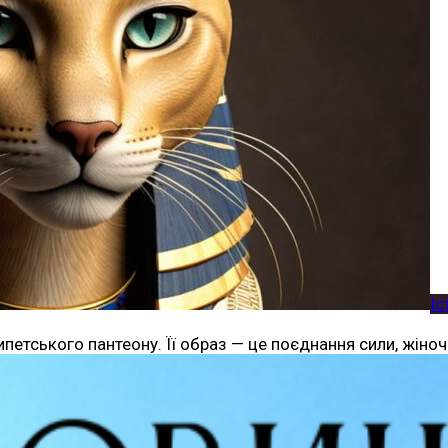
Іс
етського пантеону. Її образ — це поєднання сили, жіночно