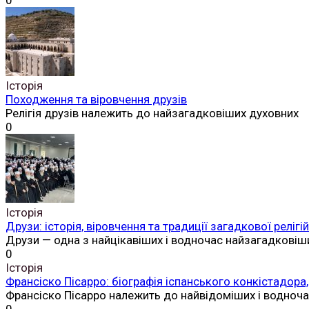
0
Історія
Походження та віровчення друзів
Релігія друзів належить до найзагадковіших духовних
0
Історія
Друзи: історія, віровчення та традиції загадкової реліг
Друзи — одна з найцікавіших і водночас найзагадковіш
0
Історія
Франсіско Пісарро: біографія іспанського конкістадора,
Франсіско Пісарро належить до найвідоміших і водноч