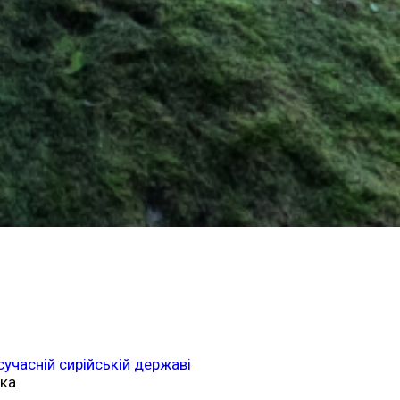
 сучасній сирійській державі
ька