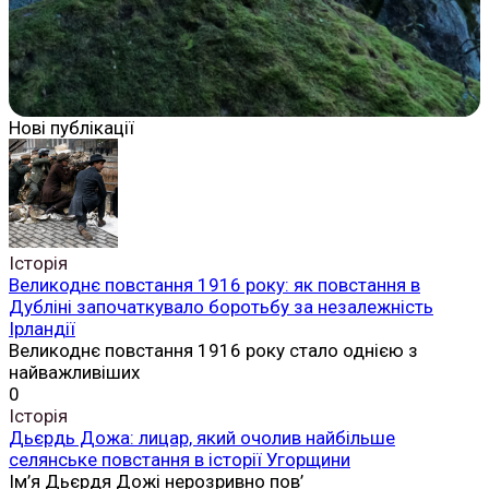
Нові публікації
Історія
Великоднє повстання 1916 року: як повстання в
Дубліні започаткувало боротьбу за незалежність
Ірландії
Великоднє повстання 1916 року стало однією з
найважливіших
0
Історія
Дьєрдь Дожа: лицар, який очолив найбільше
селянське повстання в історії Угорщини
Ім’я Дьєрдя Дожі нерозривно пов’