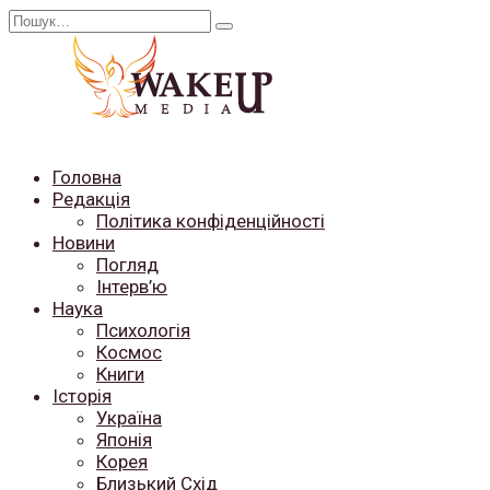
Перейти
Search
до
for:
вмісту
Головна
Редакція
Політика конфіденційності
Новини
Погляд
Інтерв’ю
Наука
Психологія
Космос
Книги
Історія
Україна
Японія
Корея
Близький Схід