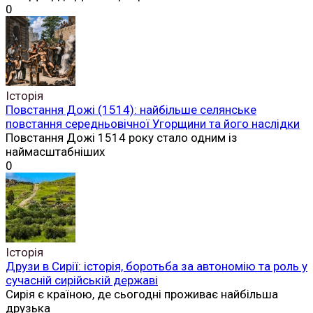
0
Історія
Повстання Дожі (1514): найбільше селянське
повстання середньовічної Угорщини та його наслідки
Повстання Дожі 1514 року стало одним із
наймасштабніших
0
Історія
Друзи в Сирії: історія, боротьба за автономію та роль у
сучасній сирійській державі
Сирія є країною, де сьогодні проживає найбільша
друзька