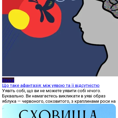
Наука
Що таке афантазія: між уявою та її відсутністю
Уявіть собі, що ви не можете уявити собі нічого.
Буквально. Ви намагаєтесь викликати в уяві образ
яблука — червоного, соковитого, з краплинами роси на