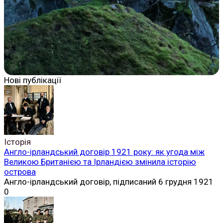
Нові публікації
Історія
Англо-ірландський договір 1921 року: як угода між
Великою Британією та Ірландією змінила історію
острова
Англо-ірландський договір, підписаний 6 грудня 1921
0