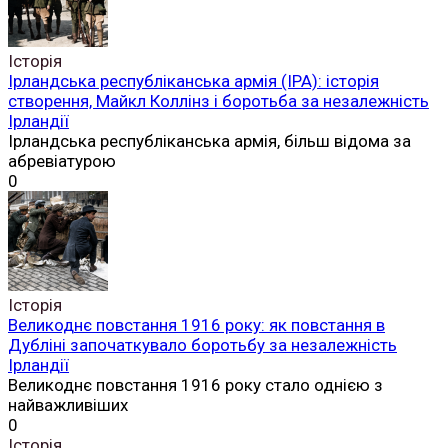
Історія
Ірландська республіканська армія (ІРА): історія
створення, Майкл Коллінз і боротьба за незалежність
Ірландії
Ірландська республіканська армія, більш відома за
абревіатурою
0
Історія
Великоднє повстання 1916 року: як повстання в
Дубліні започаткувало боротьбу за незалежність
Ірландії
Великоднє повстання 1916 року стало однією з
найважливіших
0
Історія