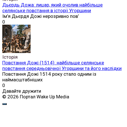
Дьєрдь Дожа: лицар, який очолив найбільше
селянське повстання в історії Угорщини
Ім’я Дьєрдя Дожі нерозривно пов’
0
Історія
Повстання Дожі (1514): найбільше селянське
повстання середньовічної Угорщини та його наслідки
Повстання Дожі 1514 року стало одним із
наймасштабніших
0
Давайте дружити
© 2026 Портал Wake Up Media