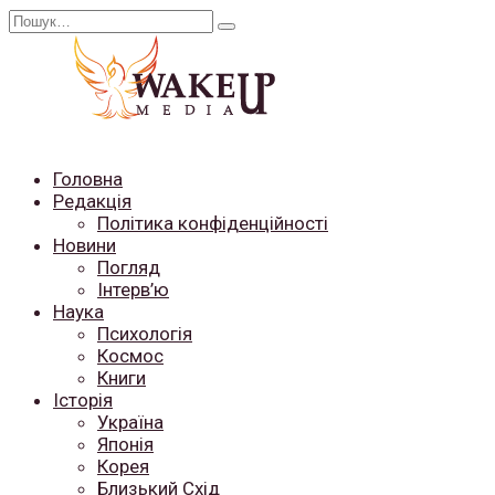
Перейти
Search
до
for:
вмісту
Головна
Редакція
Політика конфіденційності
Новини
Погляд
Інтерв’ю
Наука
Психологія
Космос
Книги
Історія
Україна
Японія
Корея
Близький Схід