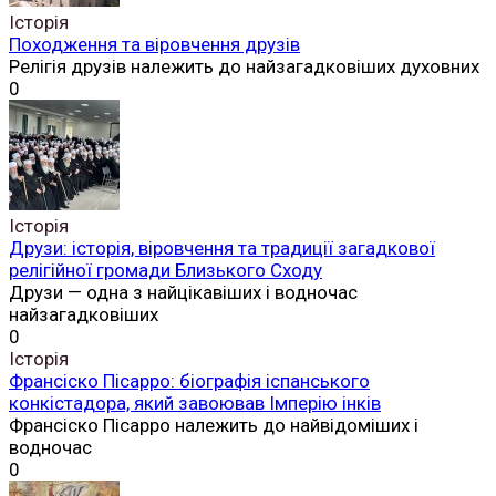
Історія
Походження та віровчення друзів
Релігія друзів належить до найзагадковіших духовних
0
Історія
Друзи: історія, віровчення та традиції загадкової
релігійної громади Близького Сходу
Друзи — одна з найцікавіших і водночас
найзагадковіших
0
Історія
Франсіско Пісарро: біографія іспанського
конкістадора, який завоював Імперію інків
Франсіско Пісарро належить до найвідоміших і
водночас
0