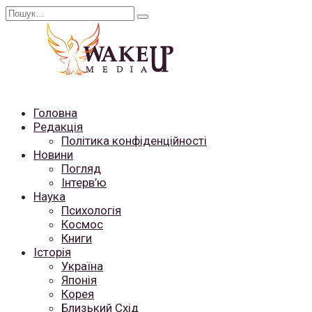
Перейти
Search
до
for:
вмісту
Головна
Редакція
Політика конфіденційності
Новини
Погляд
Інтерв’ю
Наука
Психологія
Космос
Книги
Історія
Україна
Японія
Корея
Близький Схід