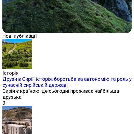
Нові публікації
Історія
Друзи в Сирії: історія, боротьба за автономію та роль у
сучасній сирійській державі
Сирія є країною, де сьогодні проживає найбільша
друзька
0