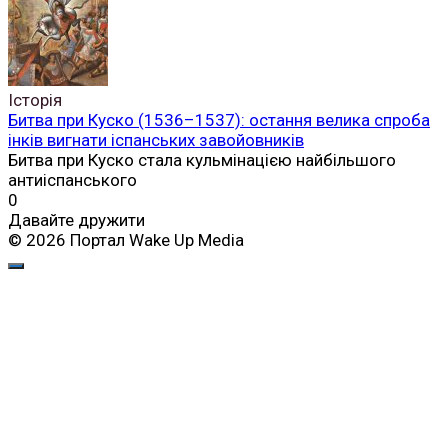
Історія
Битва при Куско (1536–1537): остання велика спроба
інків вигнати іспанських завойовників
Битва при Куско стала кульмінацією найбільшого
антиіспанського
0
Давайте дружити
© 2026 Портал Wake Up Media