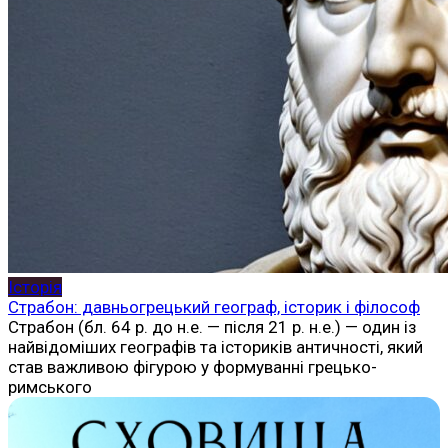
Історія
Страбон: давньогрецький географ, історик і філософ
Страбон (бл. 64 р. до н.е. — після 21 р. н.е.) — один із
найвідоміших географів та істориків античності, який
став важливою фігурою у формуванні грецько-
римського