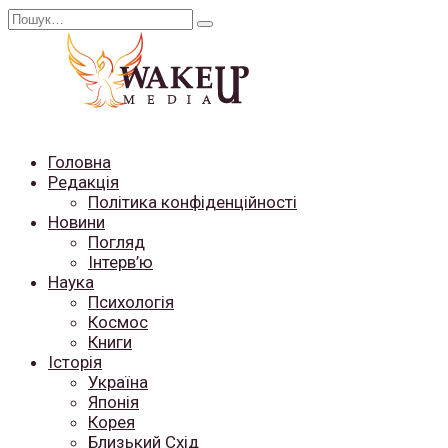
Перейти
Search
до
for:
вмісту
Головна
Редакція
Політика конфіденційності
Новини
Погляд
Інтерв’ю
Наука
Психологія
Космос
Книги
Історія
Україна
Японія
Корея
Близький Схід