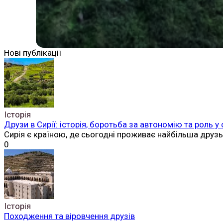
Нові публікації
Історія
Друзи в Сирії: історія, боротьба за автономію та роль у
Сирія є країною, де сьогодні проживає найбільша друз
0
Історія
Походження та віровчення друзів