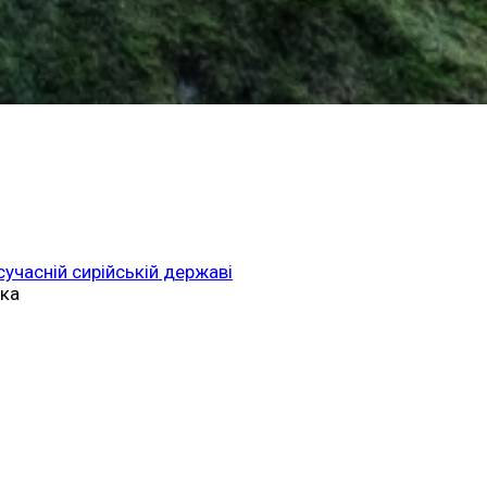
 сучасній сирійській державі
ька