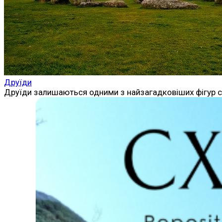
Друїди
Друїди залишаються одними з найзагадковіших фігур стар