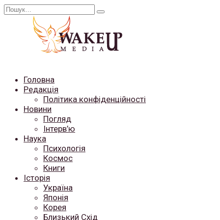
Перейти
Search
до
for:
вмісту
Головна
Редакція
Політика конфіденційності
Новини
Погляд
Інтерв’ю
Наука
Психологія
Космос
Книги
Історія
Україна
Японія
Корея
Близький Схід