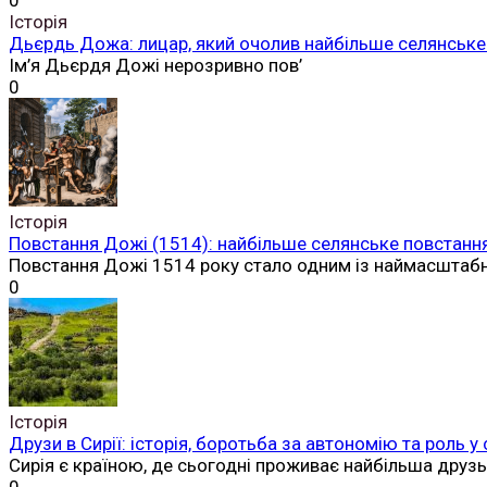
0
Історія
Дьєрдь Дожа: лицар, який очолив найбільше селянське 
Ім’я Дьєрдя Дожі нерозривно пов’
0
Історія
Повстання Дожі (1514): найбільше селянське повстання
Повстання Дожі 1514 року стало одним із наймасштаб
0
Історія
Друзи в Сирії: історія, боротьба за автономію та роль у
Сирія є країною, де сьогодні проживає найбільша друз