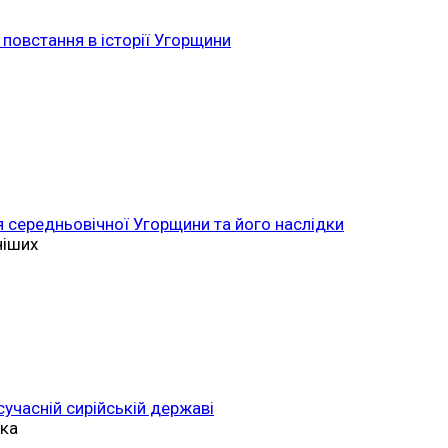
повстання в історії Угорщини
 середньовічної Угорщини та його наслідки
ніших
 сучасній сирійській державі
ька