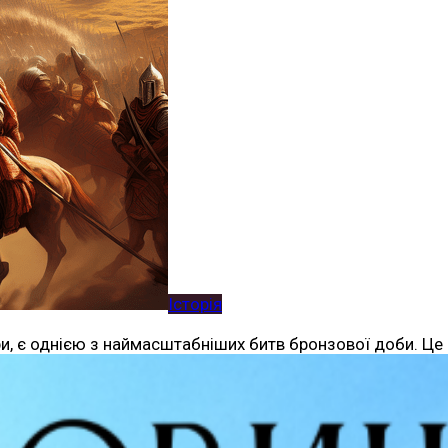
Історія
ери, є однією з наймасштабніших битв бронзової доби. Ц