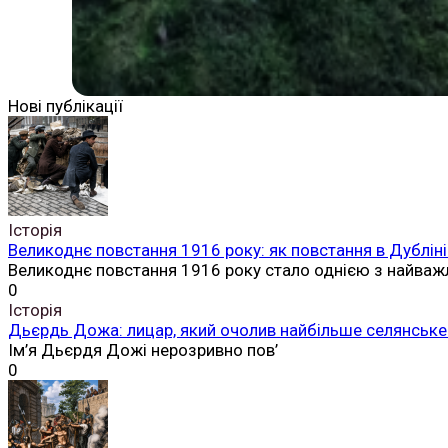
Нові публікації
Історія
Великоднє повстання 1916 року: як повстання в Дубліні
Великоднє повстання 1916 року стало однією з найваж
0
Історія
Дьєрдь Дожа: лицар, який очолив найбільше селянське 
Ім’я Дьєрдя Дожі нерозривно пов’
0