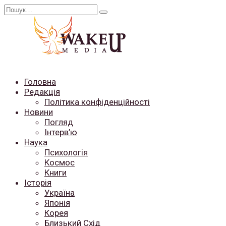
Перейти
Search
до
for:
вмісту
Головна
Редакція
Політика конфіденційності
Новини
Погляд
Інтерв’ю
Наука
Психологія
Космос
Книги
Історія
Україна
Японія
Корея
Близький Схід