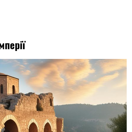
мперії