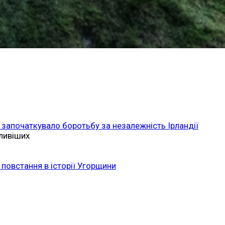
 започаткувало боротьбу за незалежність Ірландії
ливіших
повстання в історії Угорщини