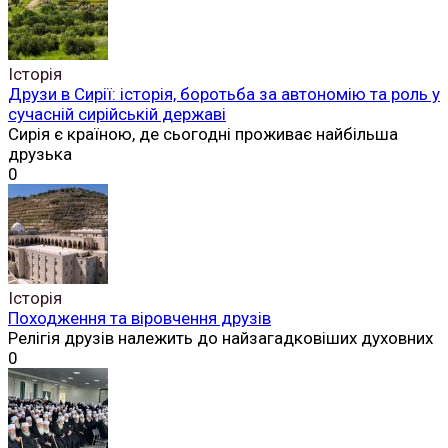
Історія
Друзи в Сирії: історія, боротьба за автономію та роль у
сучасній сирійській державі
Сирія є країною, де сьогодні проживає найбільша
друзька
0
Історія
Походження та віровчення друзів
Релігія друзів належить до найзагадковіших духовних
0