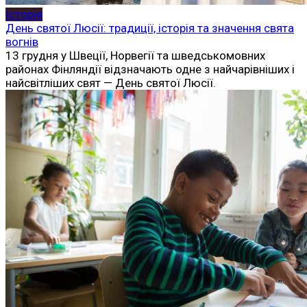
Історія
День святої Люсії: традиції, історія та значення свята
вогнів
13 грудня у Швеції, Норвегії та шведськомовних
районах Фінляндії відзначають одне з найчарівніших і
найсвітліших свят — День святої Люсії.