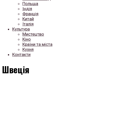
Польща
Індія
Франція
Китай
Італія
Культура
Мистецтво
Кіно
Країни та міста
Кухня
Контакти
Швеція