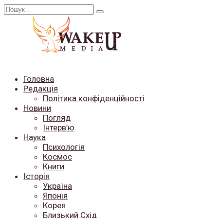
Перейти
Search
до
for:
вмісту
Головна
Редакція
Політика конфіденційності
Новини
Погляд
Інтерв’ю
Наука
Психологія
Космос
Книги
Історія
Україна
Японія
Корея
Близький Схід