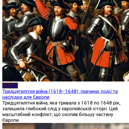
Історія
Тридцятилітня війна (1618–1648): причини, події та
наслідки для Європи
Тридцятилітня війна, яка тривала з 1618 по 1648 рік,
залишила глибокий слід у європейській історії. Цей
масштабний конфлікт, що охопив більшу частину
Європи