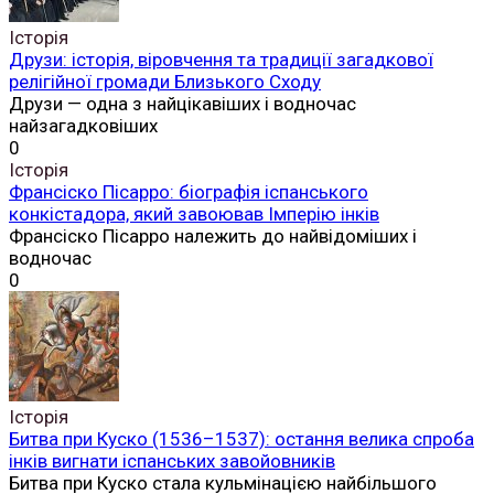
Історія
Друзи: історія, віровчення та традиції загадкової
релігійної громади Близького Сходу
Друзи — одна з найцікавіших і водночас
найзагадковіших
0
Історія
Франсіско Пісарро: біографія іспанського
конкістадора, який завоював Імперію інків
Франсіско Пісарро належить до найвідоміших і
водночас
0
Історія
Битва при Куско (1536–1537): остання велика спроба
інків вигнати іспанських завойовників
Битва при Куско стала кульмінацією найбільшого