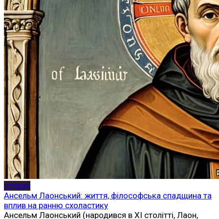
Історія
Ансельм Лаонський: життя, філософська спадщина та
вплив на ранню схоластику
Ансельм Лаонський (народився в XI столітті, Лаон,