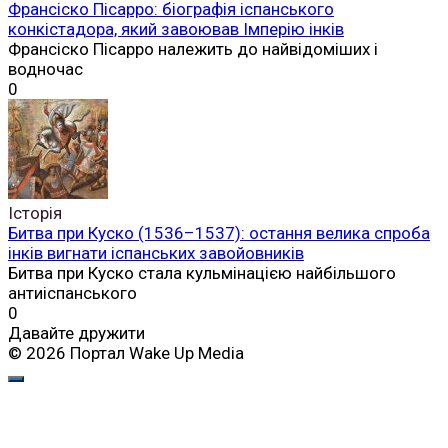
Франсіско Пісарро: біографія іспанського
конкістадора, який завоював Імперію інків
Франсіско Пісарро належить до найвідоміших і
водночас
0
Історія
Битва при Куско (1536–1537): остання велика спроба
інків вигнати іспанських завойовників
Битва при Куско стала кульмінацією найбільшого
антиіспанського
0
Давайте дружити
© 2026 Портал Wake Up Media