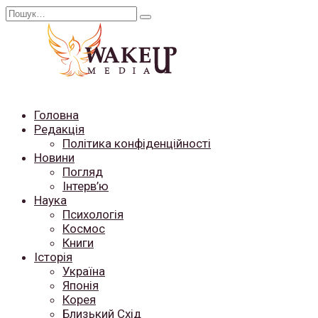
Перейти
Search
до
for:
вмісту
Головна
Редакція
Політика конфіденційності
Новини
Погляд
Інтерв’ю
Наука
Психологія
Космос
Книги
Історія
Україна
Японія
Корея
Близький Схід