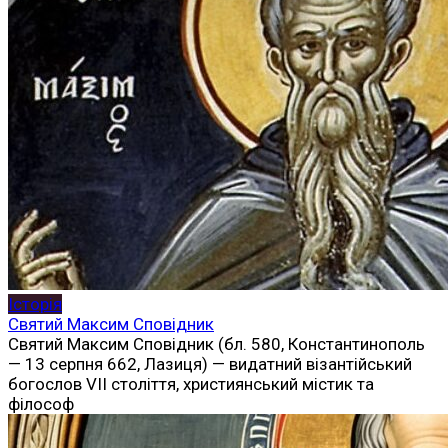
Історія
Святий Максим Сповідник
Святий Максим Сповідник (бл. 580, Константинополь
— 13 серпня 662, Лазиця) — видатний візантійський
богослов VII століття, християнський містик та
філософ