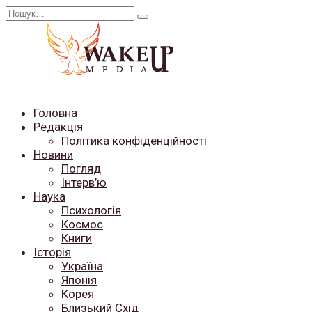
Перейти
Search
до
for:
вмісту
Головна
Редакція
Політика конфіденційності
Новини
Погляд
Інтерв’ю
Наука
Психологія
Космос
Книги
Історія
Україна
Японія
Корея
Близький Схід