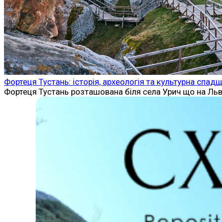
Фортеця Тустань: історія, археологія та культурна спад
Фортеця Тустань розташована біля села Урич що на Льві