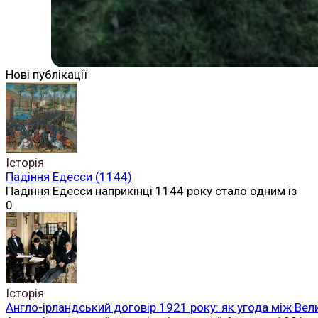
Нові публікації
Історія
Падіння Едесси (1144)
Падіння Едесси наприкінці 1144 року стало одним із
0
Історія
Англо-ірландський договір 1921 року: як угода між Вел